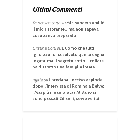
Ultimi Commenti
francesco carta
su
Mia suocera umiliò
il mio ristorante… ma non sapeva
cosa avevo preparato.
Cristina Boni
su
L’uomo che tutti
ignoravano ha salvato quella cagna
legata, ma il segreto sotto il collare
ha distrutto una famiglia intera
agata
su
Loredana Lecciso esplode
dopo l’intervista di Romina a Belve:
“Mai più innamorata? Al Bano sì,
sono passati 26 anni, serve verità”