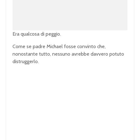
0
0
.
0
0
%
Era qualcosa di peggio.
Come se padre Michael fosse convinto che,
nonostante tutto, nessuno avrebbe davvero potuto
distruggerlo.