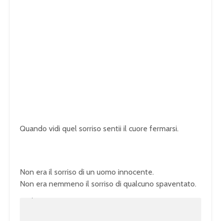
Quando vidi quel sorriso sentii il cuore fermarsi.
Non era il sorriso di un uomo innocente.
Non era nemmeno il sorriso di qualcuno spaventato.
U
n
L
m
o
u
a
t
d
e
e
d
:
1