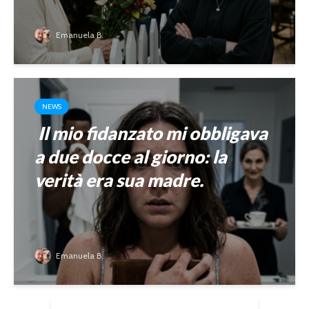
Emanuela B.
NEWS
Il mio fidanzato mi obbligava
a due docce al giorno: la
verità era sua madre.
Emanuela B.