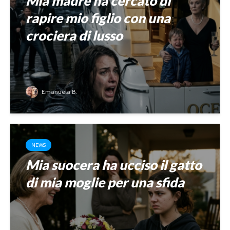
Mia madre ha cercato di
rapire mio figlio con una
crociera di lusso
Emanuela B.
NEWS
Mia suocera ha ucciso il gatto
di mia moglie per una sfida