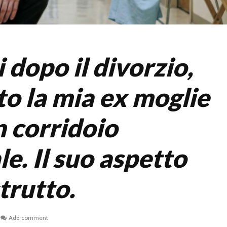
 dopo il divorzio,
to la mia ex moglie
n corridoio
e. Il suo aspetto
trutto.
Add comment