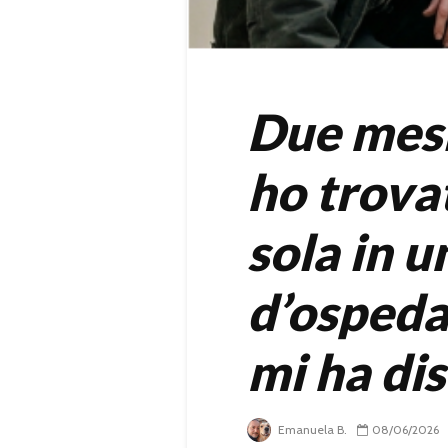
Due mesi
ho trova
sola in u
d’ospedal
mi ha dis
Emanuela B.
08/06/2026