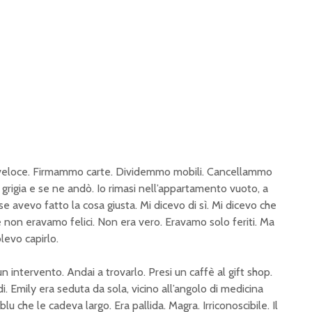
o veloce. Firmammo carte. Dividemmo mobili. Cancellammo
ia grigia e se ne andò. Io rimasi nell’appartamento vuoto, a
se avevo fatto la cosa giusta. Mi dicevo di sì. Mi dicevo che
e non eravamo felici. Non era vero. Eravamo solo feriti. Ma
levo capirlo.
intervento. Andai a trovarlo. Presi un caffè al gift shop.
vidi. Emily era seduta da sola, vicino all’angolo di medicina
u che le cadeva largo. Era pallida. Magra. Irriconoscibile. Il