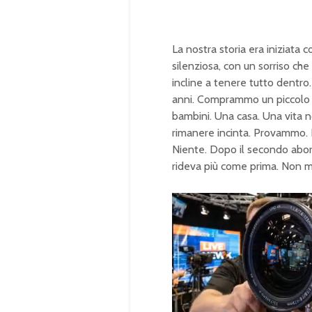
La nostra storia era iniziata 
silenziosa, con un sorriso che 
incline a tenere tutto dentr
anni. Comprammo un piccolo a
bambini. Una casa. Una vita no
rimanere incinta. Provammo
Niente. Dopo il secondo abort
rideva più come prima. Non m
U
n
L