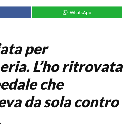
WhatsApp
iata per
eria. L’ho ritrovata
pedale che
va da sola contro
.