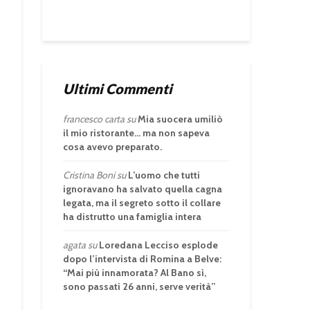
Ultimi Commenti
francesco carta
su
Mia suocera umiliò
il mio ristorante… ma non sapeva
cosa avevo preparato.
Cristina Boni
su
L’uomo che tutti
ignoravano ha salvato quella cagna
legata, ma il segreto sotto il collare
ha distrutto una famiglia intera
agata
su
Loredana Lecciso esplode
dopo l’intervista di Romina a Belve:
“Mai più innamorata? Al Bano sì,
sono passati 26 anni, serve verità”