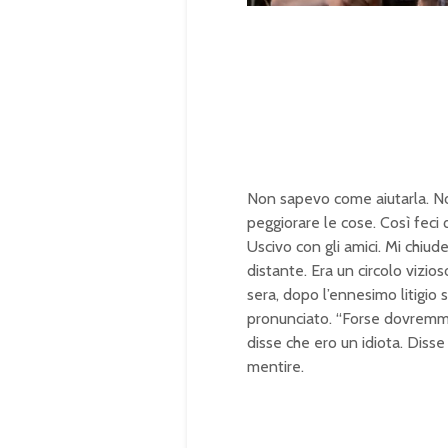
m
o
u
a
t
d
e
e
d
:
1
0
0
.
0
0
%
Non sapevo come aiutarla. N
peggiorare le cose. Così feci 
Uscivo con gli amici. Mi chiud
distante. Era un circolo vizio
sera, dopo l’ennesimo litigio 
pronunciato. “Forse dovremmo
disse che ero un idiota. Disse 
mentire.