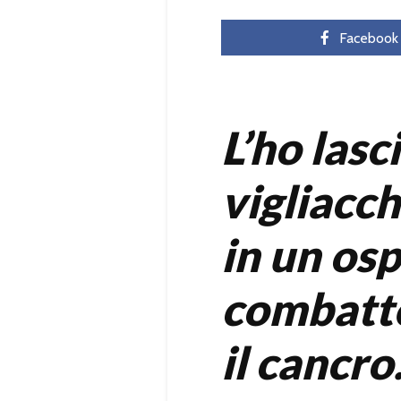
Facebook
L’ho lasc
vigliacch
in un os
combatte
il cancro