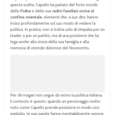
questa scelta. Capello ha parlato del forte ricordo
delle
Foibe
e delle sue
radici familiari vicine al
confine orientale
, elementi che, a suo dire, hanno
inciso profondamente sul suo modo di vedere la
politica. In pratica, non si tratta solo di simpatia per un
leader o per un partito, ma di una posizione che lui
lega anche alla storia della sua famiglia e alla
memoria di vicende dolorose del Novecento.
U
n
L
m
o
u
a
t
d
e
e
d
:
1
0
0
.
0
0
%
Per chi magari non segue da vicino la politica italiana,
il contesto è questo: quando un personaggio molto
noto come Capello prende posizione in modo così
esplicito, le sue parole fanno inevitabilmente rumore.