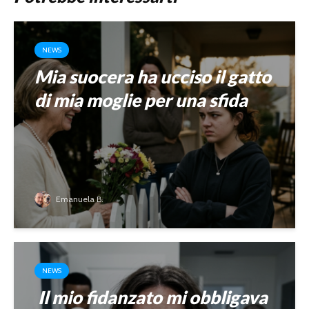
NEWS
Mia suocera ha ucciso il gatto
di mia moglie per una sfida
Emanuela B.
NEWS
Il mio fidanzato mi obbligava