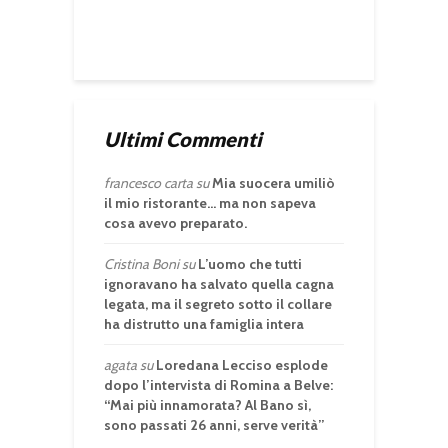
Ultimi Commenti
francesco carta
su
Mia suocera umiliò
il mio ristorante… ma non sapeva
cosa avevo preparato.
Cristina Boni
su
L’uomo che tutti
ignoravano ha salvato quella cagna
legata, ma il segreto sotto il collare
ha distrutto una famiglia intera
agata
su
Loredana Lecciso esplode
dopo l’intervista di Romina a Belve:
“Mai più innamorata? Al Bano sì,
sono passati 26 anni, serve verità”