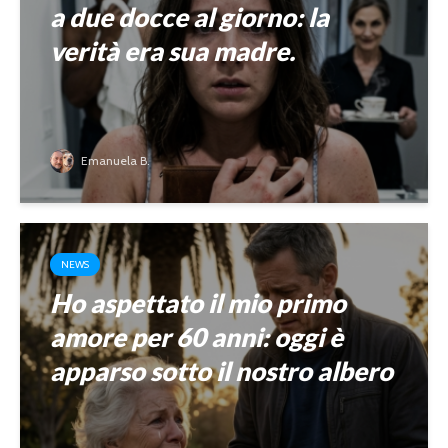
a due docce al giorno: la
verità era sua madre.
Emanuela B.
NEWS
Ho aspettato il mio primo
amore per 60 anni: oggi è
apparso sotto il nostro albero