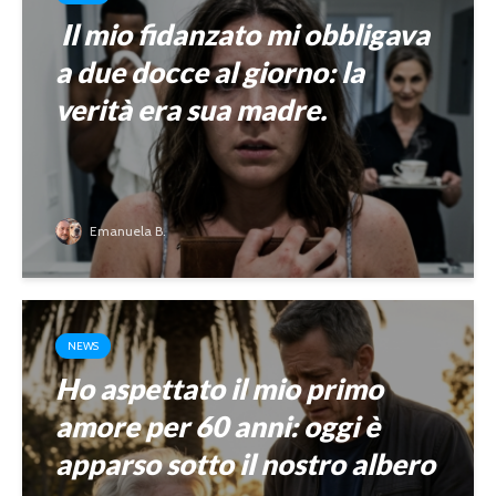
Il mio fidanzato mi obbligava
a due docce al giorno: la
verità era sua madre.
Emanuela B.
NEWS
Ho aspettato il mio primo
amore per 60 anni: oggi è
apparso sotto il nostro albero