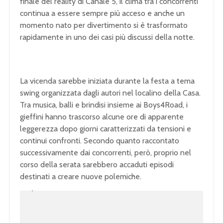
finale del reality di Canale 5, il clima tra i concorrenti
continua a essere sempre più acceso e anche un
momento nato per divertimento si è trasformato
rapidamente in uno dei casi più discussi della notte.
La vicenda sarebbe iniziata durante la festa a tema
swing organizzata dagli autori nel localino della Casa.
Tra musica, balli e brindisi insieme ai Boys4Road, i
gieffini hanno trascorso alcune ore di apparente
leggerezza dopo giorni caratterizzati da tensioni e
continui confronti. Secondo quanto raccontato
successivamente dai concorrenti, però, proprio nel
corso della serata sarebbero accaduti episodi
destinati a creare nuove polemiche.
U
n
L
m
o
u
a
t
d
e
e
d
:
1
0
0
.