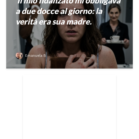
Il mio fidanzato mi obbligava
a due docce al giorno: la
verità era sua madre.
Emanuela B.