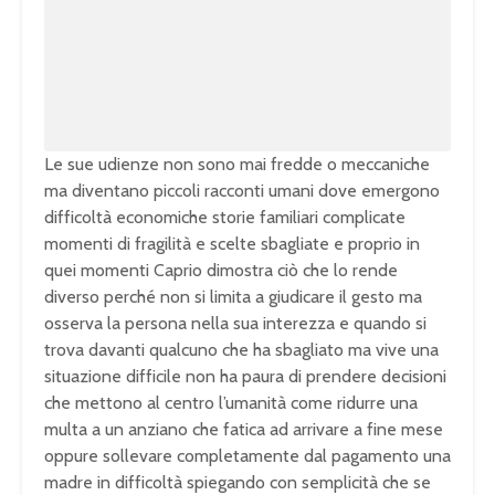
t
d
e
e
d
:
1
0
0
.
0
0
%
Le sue udienze non sono mai fredde o meccaniche
ma diventano piccoli racconti umani dove emergono
difficoltà economiche storie familiari complicate
momenti di fragilità e scelte sbagliate e proprio in
quei momenti Caprio dimostra ciò che lo rende
diverso perché non si limita a giudicare il gesto ma
osserva la persona nella sua interezza e quando si
trova davanti qualcuno che ha sbagliato ma vive una
situazione difficile non ha paura di prendere decisioni
che mettono al centro l’umanità come ridurre una
multa a un anziano che fatica ad arrivare a fine mese
oppure sollevare completamente dal pagamento una
madre in difficoltà spiegando con semplicità che se