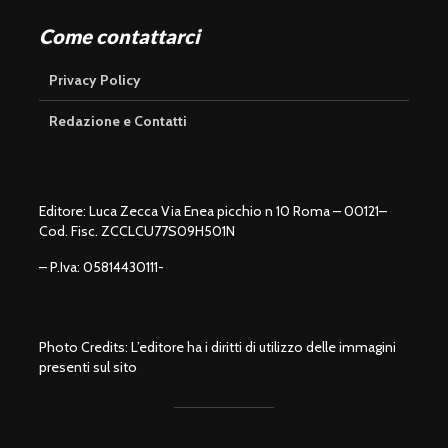
Come contattarci
Privacy Policy
Redazione e Contatti
Editore: Luca Zecca Via Enea picchio n 10 Roma – 00121–
Cod. Fisc. ZCCLCU77S09H501N
– P.Iva: 05814430111-
Photo Credits: L’editore ha i diritti di utilizzo delle immagini
presenti sul sito