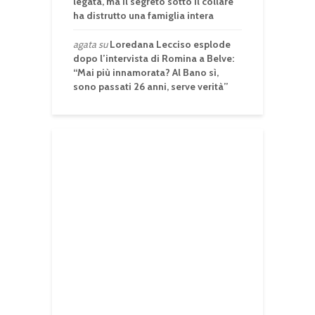
legata, ma il segreto sotto il collare
ha distrutto una famiglia intera
agata
su
Loredana Lecciso esplode
dopo l’intervista di Romina a Belve:
“Mai più innamorata? Al Bano sì,
sono passati 26 anni, serve verità”