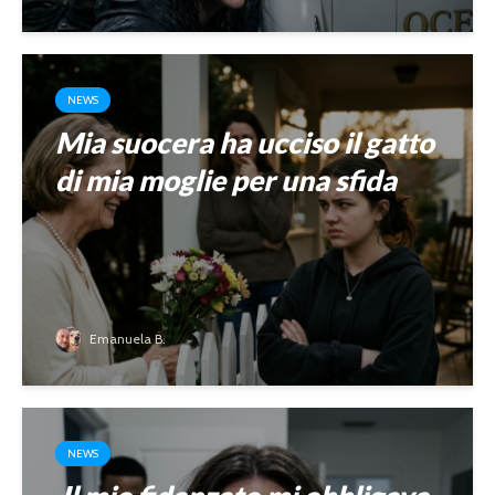
NEWS
Mia suocera ha ucciso il gatto
di mia moglie per una sfida
Emanuela B.
NEWS