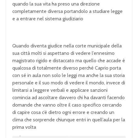
quando la sua vita ha preso una direzione
completamente diversa portandolo a studiare legge
e a entrare nel sistema giudiziario
Quando diventa giudice nella corte municipale della
sua città molti si aspettano di vedere l’ennesimo
magistrato rigido e distaccato ma quello che accade è
qualcosa di totalmente diverso perché Caprio porta
con sé in aula non solo le leggi ma anche la sua storia
personale e il suo modo di vedere il mondo, invece di
limitarsi a leggere verbali e applicare sanzioni
comincia ad ascoltare davvero chi ha davanti facendo
domande che vanno oltre il caso specifico cercando
di capire cosa c’è dietro ogni errore e creando un
clima che sorprende chiunque entri in quell’aula per la
prima volta
U
n
L
m
o
u
a