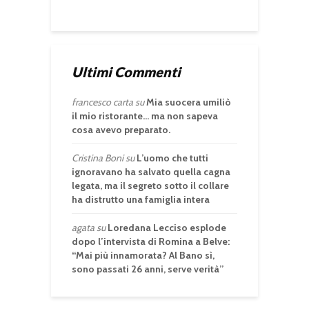
Ultimi Commenti
francesco carta
su
Mia suocera umiliò
il mio ristorante… ma non sapeva
cosa avevo preparato.
Cristina Boni
su
L’uomo che tutti
ignoravano ha salvato quella cagna
legata, ma il segreto sotto il collare
ha distrutto una famiglia intera
agata
su
Loredana Lecciso esplode
dopo l’intervista di Romina a Belve:
“Mai più innamorata? Al Bano sì,
sono passati 26 anni, serve verità”