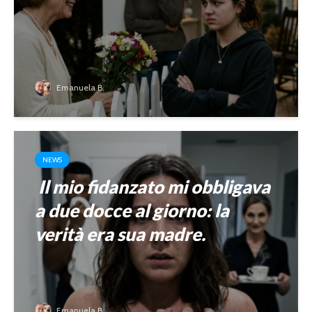
Emanuela B.
NEWS
Il mio fidanzato mi obbligava
a due docce al giorno: la
verità era sua madre.
Emanuela B.