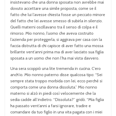
insistevano che una donna sposata non avrebbe mai
dovuto accettare una simile proposta, come se il
fatto che lui l’avesse chiesta fosse un peccato minore
del fatto che lei avesse smesso di subirla in silenzio.
Quelli materni oscillavano tra il senso di colpa e il
rimorso. Mio nonno, l’uomo che aveva costruito
l’azienda per proteggerla, si aggirava per casa con la
faccia distrutta di chi capisce di aver fatto una mossa
brillante vent’anni prima ma di aver lasciato sua figlia
sposata a un uomo che non l’ha mai vista davvero.
Una sera scoppiò una lite tremenda in cucina. C’ero
anch’io. Mio nonno paterno disse qualcosa tipo: “Sei
sempre stata troppo morbida con lei, ecco perché si
comporta come una donna dissoluta.” Mio nonno
materno si alzò in piedi così velocemente che la
sedia cadde all’indietro. “Dissoluta?” gridò. “Mia figlia
ha passato vent’anni a farsi ignorare, tradire e
comandare da tuo figlio in una vita pagata con i miei