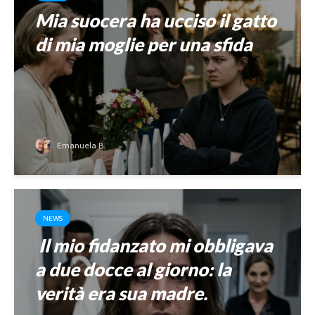
Mia suocera ha ucciso il gatto
di mia moglie per una sfida
Emanuela B.
NEWS
Il mio fidanzato mi obbligava
a due docce al giorno: la
verità era sua madre.