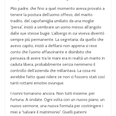
Mio padre, che fino a quel momento aveva provato a
tenere la postura dell’uomo offeso, del marito
tradito, del capofamiglia umiliato da una moglie
“persa”, iniziò a sembrare un uomo messo all’angolo
dalle sue stesse bugie. L’albergo in cui viveva diventò
sempre più permanente. La segretaria, da quello che
avevo capito, iniziò a defilarsi non appena si rese
conto che l’uomo affascinante e disinibito che
pensava di avere tra le mani era in realtà un marito in
caduta libera, probabilmente senza nemmeno il
controllo dell’azienda che millantava. La cosa mi
avrebbe fatto quasi ridere se non ci fossero stati così
tanti rottami emotivi ovunque.
I nonni tornarono ancora. Non tutti insieme, per
fortuna. A ondate. Ogni volta con un nuovo piano, un
nuovo sermone, una nuova formula per costringere i
miei a “salvare il matrimonio”. Quelli paterni