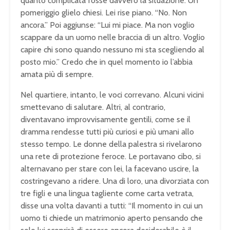
quanto complicata fosse davvero la situazione. Un
pomeriggio glielo chiesi. Lei rise piano. “No. Non
ancora.” Poi aggiunse: “Lui mi piace. Ma non voglio
scappare da un uomo nelle braccia di un altro. Voglio
capire chi sono quando nessuno mi sta scegliendo al
posto mio.” Credo che in quel momento io l’abbia
amata più di sempre.
Nel quartiere, intanto, le voci correvano. Alcuni vicini
smettevano di salutare. Altri, al contrario,
diventavano improvvisamente gentili, come se il
dramma rendesse tutti più curiosi e più umani allo
stesso tempo. Le donne della palestra si rivelarono
una rete di protezione feroce. Le portavano cibo, si
alternavano per stare con lei, la facevano uscire, la
costringevano a ridere. Una di loro, una divorziata con
tre figli e una lingua tagliente come carta vetrata,
disse una volta davanti a tutti: “Il momento in cui un
uomo ti chiede un matrimonio aperto pensando che