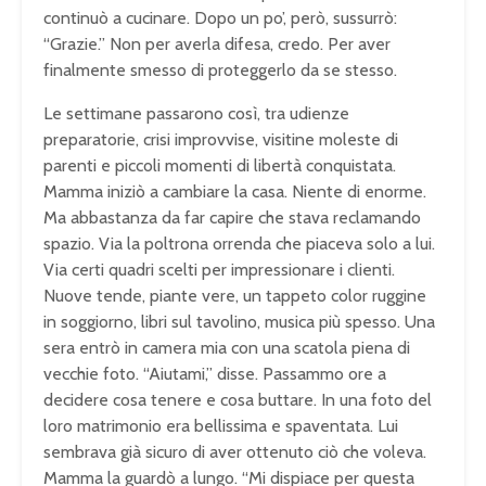
continuò a cucinare. Dopo un po’, però, sussurrò:
“Grazie.” Non per averla difesa, credo. Per aver
finalmente smesso di proteggerlo da se stesso.
Le settimane passarono così, tra udienze
preparatorie, crisi improvvise, visitine moleste di
parenti e piccoli momenti di libertà conquistata.
Mamma iniziò a cambiare la casa. Niente di enorme.
Ma abbastanza da far capire che stava reclamando
spazio. Via la poltrona orrenda che piaceva solo a lui.
Via certi quadri scelti per impressionare i clienti.
Nuove tende, piante vere, un tappeto color ruggine
in soggiorno, libri sul tavolino, musica più spesso. Una
sera entrò in camera mia con una scatola piena di
vecchie foto. “Aiutami,” disse. Passammo ore a
decidere cosa tenere e cosa buttare. In una foto del
loro matrimonio era bellissima e spaventata. Lui
sembrava già sicuro di aver ottenuto ciò che voleva.
Mamma la guardò a lungo. “Mi dispiace per questa