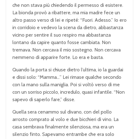
che non stava più chiedendo il permesso di esistere.
La bionda provò a ribattere, ma mia madre fece un
altro passo verso di lei e ripeté: “Fuori. Adesso.” Io ero
in corridoio e vedevo la scena da dietro, abbastanza
vicino per sentire il suo respiro ma abbastanza
lontano da capire quanto fosse cambiata. Non
tremava. Non cercava il mio sostegno. Non cercava
nemmeno di apparire forte. Lo era e basta.
Quando la porta si chiuse dietro l’ultima, io la guardai
e dissi solo: “Mamma…” Lei rimase qualche secondo
con la mano sulla maniglia. Poi si voltò verso di me
con un sorriso piccolo, incredulo, quasi infantile. “Non
sapevo di saperlo fare,” disse.
Quella sera cenammo sul divano, con del pollo
arrosto comprato al volo e due bicchieri di vino. La
casa sembrava finalmente silenziosa, ma era un
silenzio finto. Sapevamo entrambe che era solo