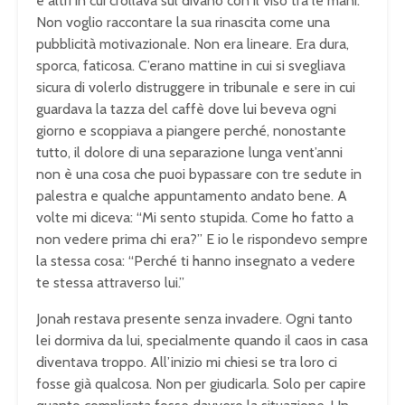
e altri in cui crollava sul divano con il viso tra le mani.
Non voglio raccontare la sua rinascita come una
pubblicità motivazionale. Non era lineare. Era dura,
sporca, faticosa. C’erano mattine in cui si svegliava
sicura di volerlo distruggere in tribunale e sere in cui
guardava la tazza del caffè dove lui beveva ogni
giorno e scoppiava a piangere perché, nonostante
tutto, il dolore di una separazione lunga vent’anni
non è una cosa che puoi bypassare con tre sedute in
palestra e qualche appuntamento andato bene. A
volte mi diceva: “Mi sento stupida. Come ho fatto a
non vedere prima chi era?” E io le rispondevo sempre
la stessa cosa: “Perché ti hanno insegnato a vedere
te stessa attraverso lui.”
Jonah restava presente senza invadere. Ogni tanto
lei dormiva da lui, specialmente quando il caos in casa
diventava troppo. All’inizio mi chiesi se tra loro ci
fosse già qualcosa. Non per giudicarla. Solo per capire