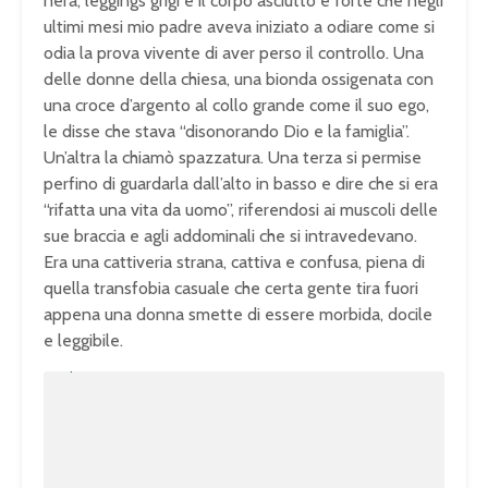
nera, leggings grigi e il corpo asciutto e forte che negli
ultimi mesi mio padre aveva iniziato a odiare come si
odia la prova vivente di aver perso il controllo. Una
delle donne della chiesa, una bionda ossigenata con
una croce d’argento al collo grande come il suo ego,
le disse che stava “disonorando Dio e la famiglia”.
Un’altra la chiamò spazzatura. Una terza si permise
perfino di guardarla dall’alto in basso e dire che si era
“rifatta una vita da uomo”, riferendosi ai muscoli delle
sue braccia e agli addominali che si intravedevano.
Era una cattiveria strana, cattiva e confusa, piena di
quella transfobia casuale che certa gente tira fuori
appena una donna smette di essere morbida, docile
e leggibile.
U
n
L
m
o
u
a
t
d
e
e
d
:
1
0
0
.
0
0
%