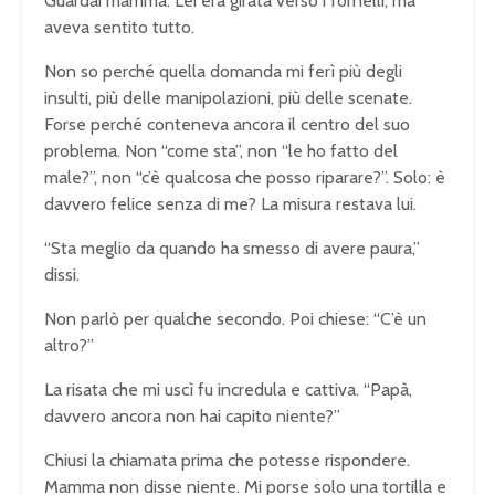
Guardai mamma. Lei era girata verso i fornelli, ma
aveva sentito tutto.
Non so perché quella domanda mi ferì più degli
insulti, più delle manipolazioni, più delle scenate.
Forse perché conteneva ancora il centro del suo
problema. Non “come sta”, non “le ho fatto del
male?”, non “c’è qualcosa che posso riparare?”. Solo: è
davvero felice senza di me? La misura restava lui.
“Sta meglio da quando ha smesso di avere paura,”
dissi.
Non parlò per qualche secondo. Poi chiese: “C’è un
altro?”
La risata che mi uscì fu incredula e cattiva. “Papà,
davvero ancora non hai capito niente?”
Chiusi la chiamata prima che potesse rispondere.
Mamma non disse niente. Mi porse solo una tortilla e