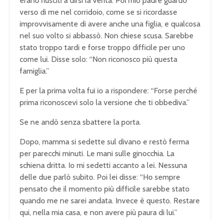
erano riusciti a dirsi la verità. Poi mio padre guardò
verso di me nel corridoio, come se si ricordasse
improvvisamente di avere anche una figlia, e qualcosa
nel suo volto si abbassò. Non chiese scusa. Sarebbe
stato troppo tardi e forse troppo difficile per uno
come lui. Disse solo: “Non riconosco più questa
famiglia.”
E per la prima volta fui io a rispondere: “Forse perché
prima riconoscevi solo la versione che ti obbediva.”
Se ne andò senza sbattere la porta.
Dopo, mamma si sedette sul divano e restò ferma
per parecchi minuti. Le mani sulle ginocchia. La
schiena dritta. Io mi sedetti accanto a lei. Nessuna
delle due parlò subito. Poi lei disse: “Ho sempre
pensato che il momento più difficile sarebbe stato
quando me ne sarei andata. Invece è questo. Restare
qui, nella mia casa, e non avere più paura di lui.”