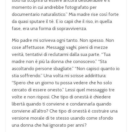
solo lui scoprirà di essere ancora desiderabile è il
momento in cui andrebbe fotografato per
documentario naturalistico.” Mia madre rise così forte
da quasi sputare il tè. E io capii che il riso, in quella
fase, era una forma di sopravvivenza.
Mio padre mi scriveva ogni tanto. Non spesso. Non
cose affettuose. Messaggi vaghi, pieni di mezze
verità, tentativi di reclutarmi dalla sua parte. “Tua
madre non è più la donna che conoscevo.” “Sta
ascoltando persone sbagliate.” “Non capisci quanto io
stia soffrendo.” Una volta mi scrisse addirittura:
“Spero che un giorno tu possa vedere che ho solo
cercato di essere onesto.” Lessi quel messaggio tre
volte e non risposi. Che tipo di onestà è chiedere
libertà quando ti conviene e condannarla quando
conviene all’altro? Che tipo di onestà è costruire una
versione morale di te stesso usando come sfondo
una donna che hai ignorato per anni?