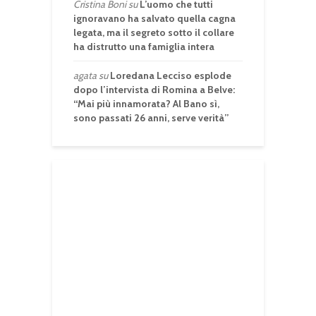
Cristina Boni
su
L’uomo che tutti
ignoravano ha salvato quella cagna
legata, ma il segreto sotto il collare
ha distrutto una famiglia intera
agata
su
Loredana Lecciso esplode
dopo l’intervista di Romina a Belve:
“Mai più innamorata? Al Bano sì,
sono passati 26 anni, serve verità”