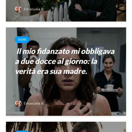
Emanuela B.
NEWS
Il mio fidanzato mi obbligava
a due docce al giorno: la
verità era sua madre.
Emanuela B.