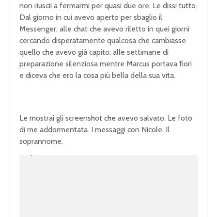
non riuscii a fermarmi per quasi due ore. Le dissi tutto.
Dal giorno in cui avevo aperto per sbaglio il
Messenger, alle chat che avevo riletto in quei giorni
cercando disperatamente qualcosa che cambiasse
quello che avevo già capito, alle settimane di
preparazione silenziosa mentre Marcus portava fiori
e diceva che ero la cosa più bella della sua vita.
Le mostrai gli screenshot che avevo salvato. Le foto
di me addormentata. I messaggi con Nicole. Il
soprannome.
U
n
L
m
o
u
a
t
d
e
e
d
:
1
0
0
.
0
0
%