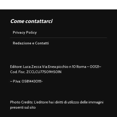
Come contattarci
Privacy Policy
Redazione e Contatti
Editore: Luca Zecca Via Enea picchio n 10 Roma – 00121–
Cod. Fisc. ZCCLCU77S09H501N
– P.Iva: 05814430111-
Photo Credits: L’editore ha i diritti di utilizzo delle immagini
presenti sul sito