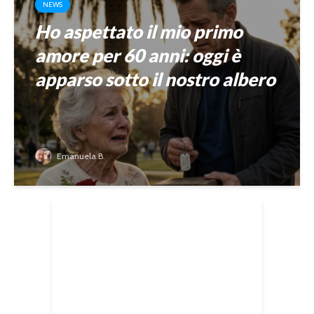
NEWS
Ho aspettato il mio primo
amore per 60 anni: oggi è
apparso sotto il nostro albero
Emanuela B.