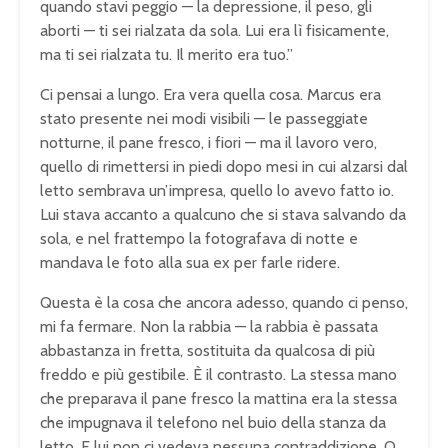
quando stavi peggio — la depressione, il peso, gli
aborti — ti sei rialzata da sola. Lui era lì fisicamente,
ma ti sei rialzata tu. Il merito era tuo.”
Ci pensai a lungo. Era vera quella cosa. Marcus era
stato presente nei modi visibili — le passeggiate
notturne, il pane fresco, i fiori — ma il lavoro vero,
quello di rimettersi in piedi dopo mesi in cui alzarsi dal
letto sembrava un’impresa, quello lo avevo fatto io.
Lui stava accanto a qualcuno che si stava salvando da
sola, e nel frattempo la fotografava di notte e
mandava le foto alla sua ex per farle ridere.
Questa è la cosa che ancora adesso, quando ci penso,
mi fa fermare. Non la rabbia — la rabbia è passata
abbastanza in fretta, sostituita da qualcosa di più
freddo e più gestibile. È il contrasto. La stessa mano
che preparava il pane fresco la mattina era la stessa
che impugnava il telefono nel buio della stanza da
letto. E lui non ci vedeva nessuna contraddizione. O