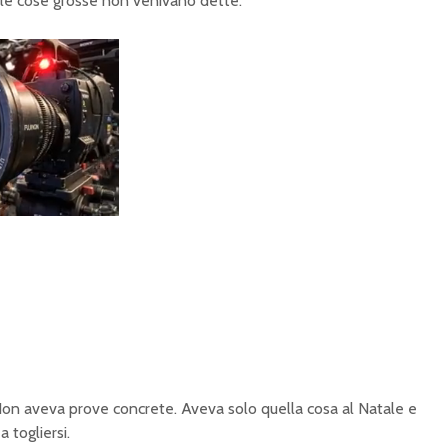
 le cose grosse non venivano dette.
 Non aveva prove concrete. Aveva solo quella cosa al Natale e
 togliersi.