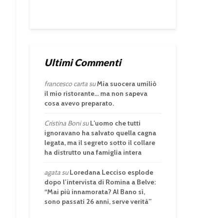
Ultimi Commenti
francesco carta
su
Mia suocera umiliò
il mio ristorante… ma non sapeva
cosa avevo preparato.
Cristina Boni
su
L’uomo che tutti
ignoravano ha salvato quella cagna
legata, ma il segreto sotto il collare
ha distrutto una famiglia intera
agata
su
Loredana Lecciso esplode
dopo l’intervista di Romina a Belve:
“Mai più innamorata? Al Bano sì,
sono passati 26 anni, serve verità”