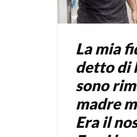
La mia f
detto di 
sono rim
madre ma
Era il no