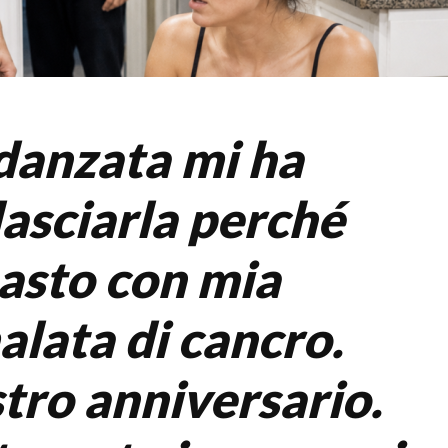
idanzata mi ha
lasciarla perché
asto con mia
lata di cancro.
stro anniversario.