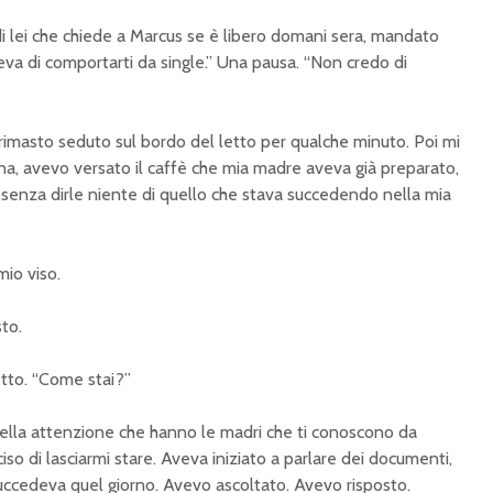
i lei che chiede a Marcus se è libero domani sera, mandato
ceva di comportarti da single.” Una pausa. “Non credo di
 rimasto seduto sul bordo del letto per qualche minuto. Poi mi
ina, avevo versato il caffè che mia madre aveva già preparato,
 senza dirle niente di quello che stava succedendo nella mia
io viso.
to.
etto. “Come stai?”
ella attenzione che hanno le madri che ti conoscono da
so di lasciarmi stare. Aveva iniziato a parlare dei documenti,
succedeva quel giorno. Avevo ascoltato. Avevo risposto.