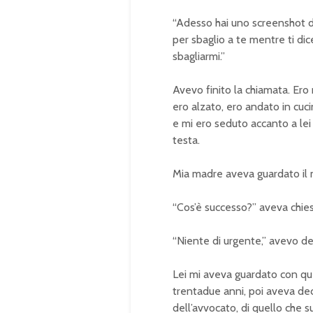
“Adesso hai uno screenshot d
per sbaglio a te mentre ti di
sbagliarmi.”
Avevo finito la chiamata. Ero
ero alzato, ero andato in cuc
e mi ero seduto accanto a lei
testa.
Mia madre aveva guardato il m
“Cos’è successo?” aveva chies
“Niente di urgente,” avevo d
Lei mi aveva guardato con qu
trentadue anni, poi aveva deci
dell’avvocato, di quello che 