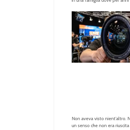
in una famiglia dove per anni
U
n
L
m
o
u
a
t
d
e
e
d
:
1
0
0
.
0
0
%
Non aveva visto nient’altro.
un senso che non era riuscita a