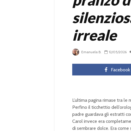
pranzo d
silenzio
irreale
Emanuela B.
12/05/2026
Facebook
L’ultima pagina rimase tra le
Perfino il ticchettio dell’or
padre guardava gli estratti c
Carol invece era completamen
di sembrare dolce. Era come s