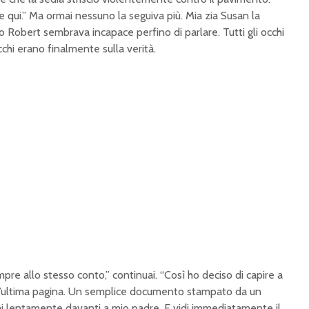
 qui.” Ma ormai nessuno la seguiva più. Mia zia Susan la
o Robert sembrava incapace perfino di parlare. Tutti gli occhi
occhi erano finalmente sulla verità.
pre allo stesso conto,” continuai. “Così ho deciso di capire a
i l’ultima pagina. Un semplice documento stampato da un
ai lentamente davanti a mio padre. E vidi immediatamente il