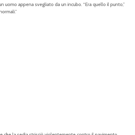
n uomo appena svegliato da un incubo. “Era quello il punto,”
normali.”
e che la sedia strisciò violentemente contro il pavimento.