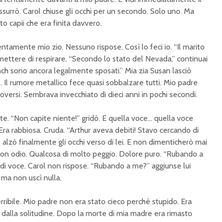
ssurrò. Carol chiuse gli occhi per un secondo. Solo uno. Ma
 capii che era finita davvero.
entamente mio zio. Nessuno rispose. Così lo feci io. “Il marito
mettere di respirare. “Secondo lo stato del Nevada,” continuai
nch sono ancora legalmente sposati.” Mia zia Susan lasciò
. Il rumore metallico fece quasi sobbalzare tutti. Mio padre
uoversi. Sembrava invecchiato di dieci anni in pochi secondi.
e. “Non capite niente!” gridò. E quella voce… quella voce
Era rabbiosa. Cruda. “Arthur aveva debiti! Stavo cercando di
 alzò finalmente gli occhi verso di lei. E non dimenticherò mai
Non odio. Qualcosa di molto peggio. Dolore puro. “Rubando a
o di voce. Carol non rispose. “Rubando a me?” aggiunse lui
 ma non uscì nulla.
erribile. Mio padre non era stato cieco perché stupido. Era
dalla solitudine. Dopo la morte di mia madre era rimasto