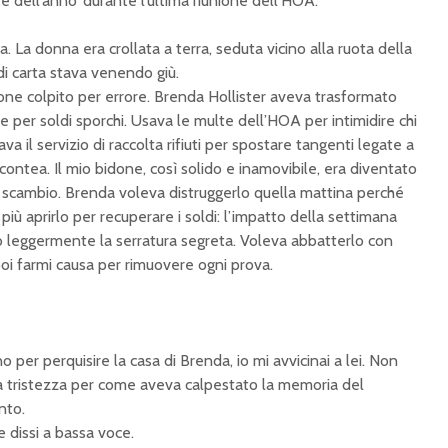
dell’anno’ durante l’ultima riunione dell’HOA.”
 La donna era crollata a terra, seduta vicino alla ruota della
 di carta stava venendo giù.
done colpito per errore. Brenda Hollister aveva trasformato
e per soldi sporchi. Usava le multe dell’HOA per intimidire chi
il servizio di raccolta rifiuti per spostare tangenti legate a
a contea. Il mio bidone, così solido e inamovibile, era diventato
i scambio. Brenda voleva distruggerlo quella mattina perché
iù aprirlo per recuperare i soldi: l’impatto della settimana
leggermente la serratura segreta. Voleva abbatterlo con
poi farmi causa per rimuovere ogni prova.
o per perquisire la casa di Brenda, io mi avvicinai a lei. Non
a tristezza per come aveva calpestato la memoria del
nto.
e dissi a bassa voce.