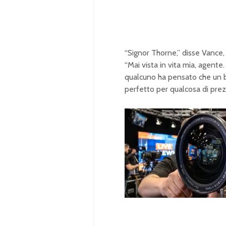
“Signor Thorne,” disse Vance, 
“Mai vista in vita mia, agente
qualcuno ha pensato che un bi
perfetto per qualcosa di prez
U
n
L
m
o
u
a
t
d
e
e
d
: