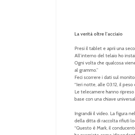
La verità oltre l’acciaio
Presi il tablet e aprii una sec
All’interno del telaio ho inst
Ogni volta che qualcosa viene 
al grammo.”
Feci scorrere i dati sul monit
“Ieri notte, alle 03:12, il p
Le telecamere hanno ripreso u
base con una chiave universal
Ingrandii il video. La figura 
della ditta di raccolta rifiuti lo
“Questo è Mark, il conducent