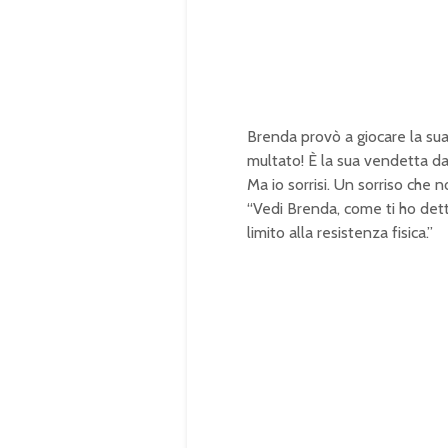
1
0
0
.
0
0
%
Brenda provò a giocare la sua 
multato! È la sua vendetta da 
Ma io sorrisi. Un sorriso che 
“Vedi Brenda, come ti ho det
limito alla resistenza fisica.”