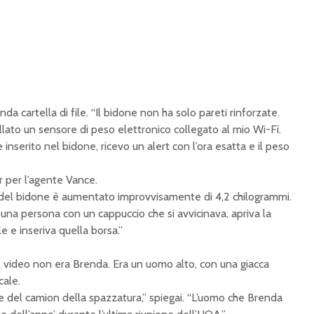
onda cartella di file. “Il bidone non ha solo pareti rinforzate.
allato un sensore di peso elettronico collegato al mio Wi-Fi.
inserito nel bidone, ricevo un alert con l’ora esatta e il peso
or per l’agente Vance.
eso del bidone è aumentato improvvisamente di 4,2 chilogrammi.
na persona con un cappuccio che si avvicinava, apriva la
e e inseriva quella borsa.”
nel video non era Brenda. Era un uomo alto, con una giacca
cale.
e del camion della spazzatura,” spiegai. “L’uomo che Brenda