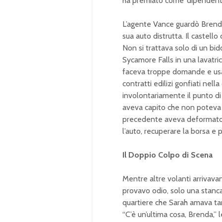
ha premiato come ‘dipendente 
L’agente Vance guardò Brenda.
sua auto distrutta. Il castello
Non si trattava solo di un bi
Sycamore Falls in una lavatric
faceva troppe domande e usava 
contratti edilizi gonfiati nell
involontariamente il punto d
aveva capito che non poteva p
precedente aveva deformato 
l’auto, recuperare la borsa e 
Il Doppio Colpo di Scena
Mentre altre volanti arrivavan
provavo odio, solo una stanc
quartiere che Sarah amava ta
“C’è un’ultima cosa, Brenda,” l