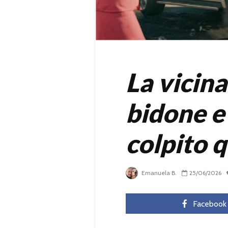
La vicina
bidone e
colpito q
Emanuela B.
25/06/2026
Facebook