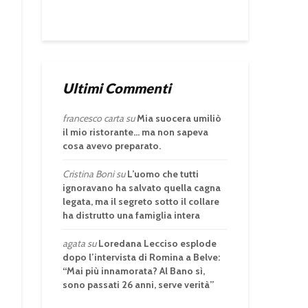
Ultimi Commenti
francesco carta
su
Mia suocera umiliò
il mio ristorante… ma non sapeva
cosa avevo preparato.
Cristina Boni
su
L’uomo che tutti
ignoravano ha salvato quella cagna
legata, ma il segreto sotto il collare
ha distrutto una famiglia intera
agata
su
Loredana Lecciso esplode
dopo l’intervista di Romina a Belve:
“Mai più innamorata? Al Bano sì,
sono passati 26 anni, serve verità”