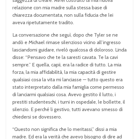
saggezza di creare. Avrei costruito la mia nuova
relazione con mia madre sulla stessa base di
chiarezza documentata, non sulla fiducia che lei
aveva ripetutamente tradito.
La conversazione che seguì, dopo che Tyler se ne
andò e Michael rimase silenzioso vicino all’ingresso
lasciandomi guidare, rivelò qualcosa di doloroso. Linda
disse: “Pensavo che te la saresti cavata. Te la cavi
sempre.” E quella, capii, era la radice di tutto. La mia
forza, la mia affidabilità, la mia capacità di gestire
qualsiasi cosa la vita mi lanciasse — tutto questo era
stato interpretato dalla mia famiglia come permesso
di lanciarmi qualsiasi cosa. Avevo gestito il lutto, i
prestiti studenteschi, i turni in ospedale, le bollette, il
silenzio. E perché li gestivo, tutti avevano smesso di
chiedersi se dovessero.
“Questo non significa che lo meritassi,” dissi a mia
madre. Ed era la verità che avevo bisogno di dire ad