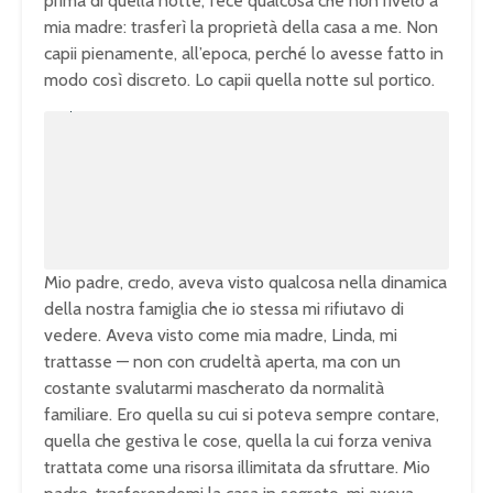
prima di quella notte, fece qualcosa che non rivelò a
mia madre: trasferì la proprietà della casa a me. Non
capii pienamente, all’epoca, perché lo avesse fatto in
modo così discreto. Lo capii quella notte sul portico.
U
n
L
m
o
u
a
t
d
e
e
d
:
1
0
0
.
0
0
%
Mio padre, credo, aveva visto qualcosa nella dinamica
della nostra famiglia che io stessa mi rifiutavo di
vedere. Aveva visto come mia madre, Linda, mi
trattasse — non con crudeltà aperta, ma con un
costante svalutarmi mascherato da normalità
familiare. Ero quella su cui si poteva sempre contare,
quella che gestiva le cose, quella la cui forza veniva
trattata come una risorsa illimitata da sfruttare. Mio