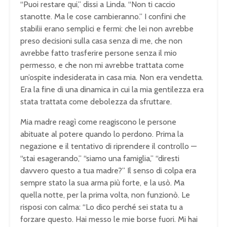
“Puoi restare qui,” dissi a Linda. “Non ti caccio
stanotte. Ma le cose cambieranno.” I confini che
stabilii erano semplici e fermi: che lei non avrebbe
preso decisioni sulla casa senza di me, che non
avrebbe fatto trasferire persone senza il mio
permesso, e che non mi avrebbe trattata come
un’ospite indesiderata in casa mia. Non era vendetta.
Era la fine di una dinamica in cui la mia gentilezza era
stata trattata come debolezza da sfruttare.
Mia madre reagì come reagiscono le persone
abituate al potere quando lo perdono. Prima la
negazione e il tentativo di riprendere il controllo —
“stai esagerando,” “siamo una famiglia,” “diresti
davvero questo a tua madre?” Il senso di colpa era
sempre stato la sua arma più forte, e la usò. Ma
quella notte, per la prima volta, non funzionò. Le
risposi con calma: “Lo dico perché sei stata tu a
forzare questo. Hai messo le mie borse fuori. Mi hai