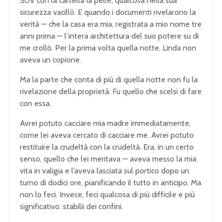
SUV con la cartella di pelle, qualcosa nella sua
sicurezza vacillò. E quando i documenti rivelarono la
verità — che la casa era mia, registrata a mio nome tre
anni prima — l’intera architettura del suo potere su di
me crollò. Per la prima volta quella notte, Linda non
aveva un copione.
Ma la parte che conta di più di quella notte non fu la
rivelazione della proprietà. Fu quello che scelsi di fare
con essa.
Avrei potuto cacciare mia madre immediatamente,
come lei aveva cercato di cacciare me. Avrei potuto
restituire la crudeltà con la crudeltà. Era, in un certo
senso, quello che lei meritava — aveva messo la mia
vita in valigia e l’aveva lasciata sul portico dopo un
turno di dodici ore, pianificando il tutto in anticipo. Ma
non lo feci. Invece, feci qualcosa di più difficile e più
significativo: stabilii dei confini.