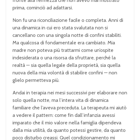
fronte alla fermezza che non avevo mai mostrato
prima, cominciò ad adattarsi.
Non fu una riconciliazione facile o completa. Anni di
una dinamica in cui ero stata svalutata non si
cancellano con una singola notte di confini stabiliti.
Ma qualcosa di fondamentale era cambiato. Mia
madre non poteva più trattarmi come un’ospite
indesiderata o una risorsa da sfruttare, perché la
realtà — sia quella legale della proprietà, sia quella
nuova della mia volontà di stabilire confini — non
glielo permetteva più.
Andai in terapia nei mesi successivi per elaborare non
solo quella notte, ma l’intera vita di dinamica
familiare che l’aveva preceduta. La terapeuta mi aiutò
a vedere il pattern: come fin dall’infanzia avessi
imparato che il mio valore nella famiglia dipendeva
dalla mia utilità, da quanto potessi gestire, da quanto
poco disturbo creassi. Quel condizionamento mi