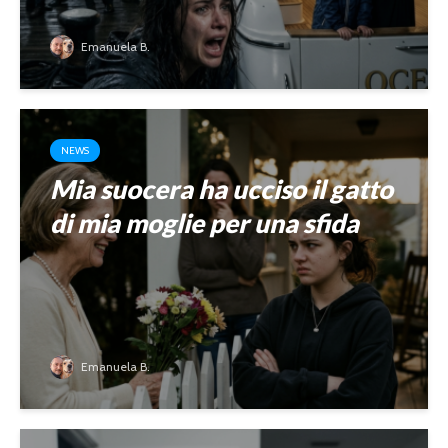
Emanuela B.
NEWS
Mia suocera ha ucciso il gatto
di mia moglie per una sfida
Emanuela B.