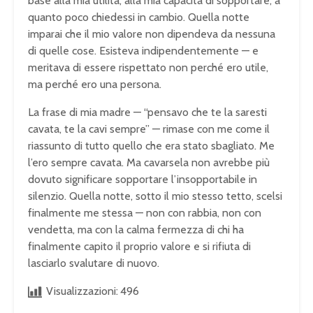
base alla mia utilità, alla mia capacità di sopportare, a
quanto poco chiedessi in cambio. Quella notte
imparai che il mio valore non dipendeva da nessuna
di quelle cose. Esisteva indipendentemente — e
meritava di essere rispettato non perché ero utile,
ma perché ero una persona.
La frase di mia madre — “pensavo che te la saresti
cavata, te la cavi sempre” — rimase con me come il
riassunto di tutto quello che era stato sbagliato. Me
l’ero sempre cavata. Ma cavarsela non avrebbe più
dovuto significare sopportare l’insopportabile in
silenzio. Quella notte, sotto il mio stesso tetto, scelsi
finalmente me stessa — non con rabbia, non con
vendetta, ma con la calma fermezza di chi ha
finalmente capito il proprio valore e si rifiuta di
lasciarlo svalutare di nuovo.
Visualizzazioni:
496