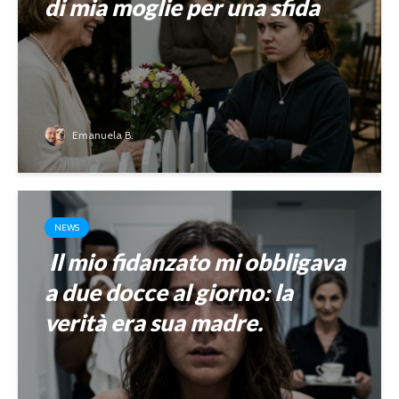
di mia moglie per una sfida
Emanuela B.
NEWS
Il mio fidanzato mi obbligava
a due docce al giorno: la
verità era sua madre.