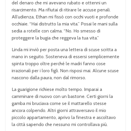
del denaro che mi avevano rubato e ottenni un
risarcimento. Ma rifiutai di ritirare le accuse penali.
All’udienza, Ethan mi fissò con occhi vuoti e profonde
occhiaie. “Hai distrutto la mia vita.” Posai le mani sulla
sedia a rotelle con calma. “No. Ho smesso di
proteggere la bugia che reggeva la tua vita.”
Linda mi inviò per posta una lettera di scuse scritta a
mano in seguito. Sosteneva di essersi semplicemente
spinta troppo oltre perché le madri fanno cose
irrazionali per i loro figli. Non risposi mai. Alcune scuse
nascono dalla paura, non dal rimorso.
La guarigione richiese molto tempo. Imparai a
camminare di nuovo con un bastone. Certi giorni la
gamba mi bruciava come se il mattarello stesse
ancora colpendo. Altri giorni attraversavo il mio
piccolo appartamento, aprivo la finestra e ascoltavo
la città sapendo che nessuno mi controllava più.