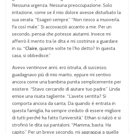
Nessuna urgenza. Nessuna preoccupazione. Solo
irritazione, come se il mio dolore avesse disturbato la
sua serata. “Esageri sempre.” “Non riesco a muoverla.
Fa così male.” Si accovacciò accanto a me. Per un
secondo, pensai che potesse aiutarmi. Invece mi
afferrò il mento tra le dita e mi costrinse a guardare
in su. “
Claire
, quante volte te l’ho detto? In questa
casa, si obbedisce.”
Avevo ventinove anni, ero istruita, di successo,
guadagnavo più di mio marito, eppure mi sentivo
ancora come una bambina punita semplicemente per
esistere. “Stavo cercando di aiutare tuo padre.” Linda
emise una risata tagliente. “L’avete sentita? Si
comporta ancora da santa. Da quando è entrata in
questa famiglia, ha sempre creduto di essere migliore
di tutti perché ha fatto l’università.” Ethan si rialzò e si
strofinò le dita sui pantaloni. “Mamma, basta. Ha
capito.” Per un breve secondo, mi aggrappai a quelle