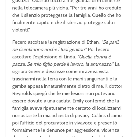
giustizia.” Quando toccò a me, guardai direttamente
nella telecamera più vicina. “Per tre anni, ho creduto
che il silenzio proteggesse la famiglia. Quello che ho
finalmente capito è che il silenzio protegge solo i
violenti.”
Fecero ascoltare la registrazione di Ethan.
“Se parli,
ne risentiranno anche i tuoi genitori.”
Poi fecero
ascoltare l’esplosione di Linda.
“Quella donna è
pazza. Se mio figlio perde il lavoro, la ammazzo.”
La
signora Greene descrisse come mi aveva vista
trascinarmi nella terra con le mani sanguinanti e la
gamba appesa innaturalmente dietro di me. Il dottor
Reynolds spiegò che le mie lesioni non potevano
essere dovute a una caduta. Emily confermò che la
famiglia aveva ripetutamente cercato di localizzarmi
nonostante la mia richiesta di privacy. Collins chiamò
poi l’ufficio del procuratore in vivavoce e presentò
formalmente le denunce per aggressione, violenza