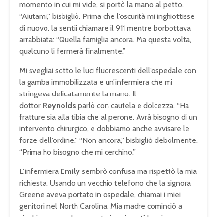
momento in cui mi vide, si portò la mano al petto.
“Aiutami,” bisbigliò. Prima che l’oscurità mi inghiottisse
di nuovo, la sentii chiamare il 911 mentre borbottava
arrabbiata: “Quella famiglia ancora. Ma questa volta,
qualcuno li fermerà finalmente.”
Mi svegliai sotto le luci fluorescenti dell’ospedale con
la gamba immobilizzata e un’infermiera che mi
stringeva delicatamente la mano. Il
dottor
Reynolds
parlò con cautela e dolcezza. “Ha
fratture sia alla tibia che al perone. Avrà bisogno di un
intervento chirurgico, e dobbiamo anche avvisare le
forze dell’ordine.” “Non ancora,” bisbigliò debolmente.
“Prima ho bisogno che mi cerchino.”
L’infermiera
Emily
sembrò confusa ma rispettò la mia
richiesta. Usando un vecchio telefono che la signora
Greene aveva portato in ospedale, chiamai i miei
genitori nel North Carolina. Mia madre cominciò a