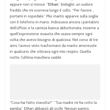
eppure non si mosse. “
Ethan
,” bisbigliò, un sudore
freddo che mi scorreva lungo il collo. “Per favore…
portami in ospedale.” Mio marito apparve sulla soglia
con il telefono in mano. Indossava ancora i pantaloni
dell’ufficio e la camicia bianca abbottonata, insieme a
quell’espressione esausta che usava sempre ogni
volta che avevo bisogno di qualcosa. Nel corso di tre
anni, l’avevo visto trasformarsi da marito amorevole
in qualcuno che criticava ogni mio respiro. Quella
notte, l’ultima maschera cadde.
U
n
L
m
o
u
a
t
d
e
e
d
:
1
0
0
.
0
0
%
“Cosa hai fatto stavolta?” “Tua madre mi ha rotto la
gamba.” Ethan abbassò gli occhi. Nessun panico.