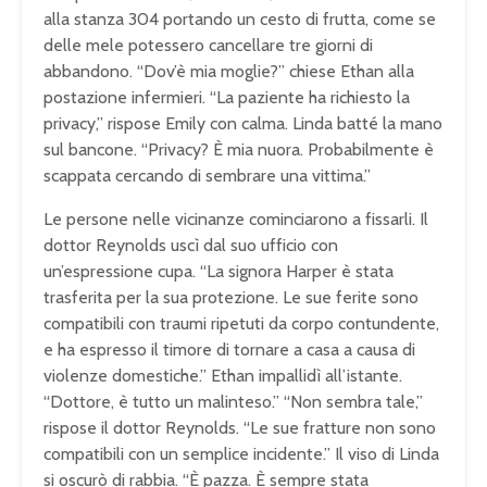
alla stanza 304 portando un cesto di frutta, come se
delle mele potessero cancellare tre giorni di
abbandono. “Dov’è mia moglie?” chiese Ethan alla
postazione infermieri. “La paziente ha richiesto la
privacy,” rispose Emily con calma. Linda batté la mano
sul bancone. “Privacy? È mia nuora. Probabilmente è
scappata cercando di sembrare una vittima.”
Le persone nelle vicinanze cominciarono a fissarli. Il
dottor Reynolds uscì dal suo ufficio con
un’espressione cupa. “La signora Harper è stata
trasferita per la sua protezione. Le sue ferite sono
compatibili con traumi ripetuti da corpo contundente,
e ha espresso il timore di tornare a casa a causa di
violenze domestiche.” Ethan impallidì all’istante.
“Dottore, è tutto un malinteso.” “Non sembra tale,”
rispose il dottor Reynolds. “Le sue fratture non sono
compatibili con un semplice incidente.” Il viso di Linda
si oscurò di rabbia. “È pazza. È sempre stata