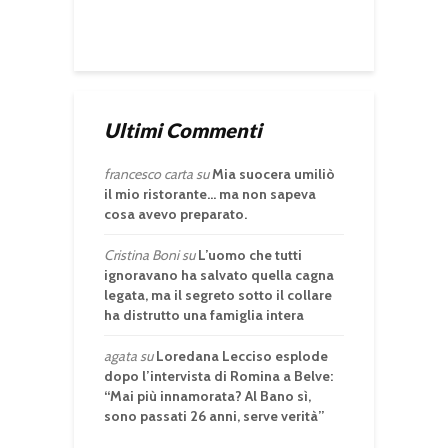
Ultimi Commenti
francesco carta
su
Mia suocera umiliò
il mio ristorante… ma non sapeva
cosa avevo preparato.
Cristina Boni
su
L’uomo che tutti
ignoravano ha salvato quella cagna
legata, ma il segreto sotto il collare
ha distrutto una famiglia intera
agata
su
Loredana Lecciso esplode
dopo l’intervista di Romina a Belve:
“Mai più innamorata? Al Bano sì,
sono passati 26 anni, serve verità”