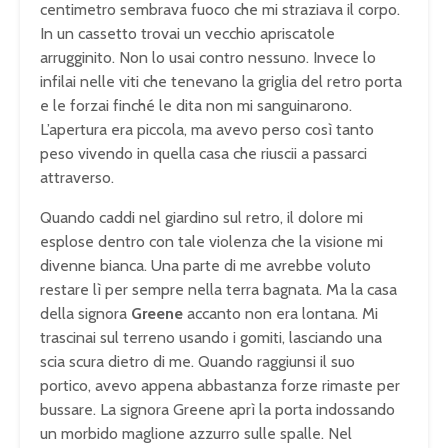
centimetro sembrava fuoco che mi straziava il corpo.
In un cassetto trovai un vecchio apriscatole
arrugginito. Non lo usai contro nessuno. Invece lo
infilai nelle viti che tenevano la griglia del retro porta
e le forzai finché le dita non mi sanguinarono.
L’apertura era piccola, ma avevo perso così tanto
peso vivendo in quella casa che riuscii a passarci
attraverso.
Quando caddi nel giardino sul retro, il dolore mi
esplose dentro con tale violenza che la visione mi
divenne bianca. Una parte di me avrebbe voluto
restare lì per sempre nella terra bagnata. Ma la casa
della signora
Greene
accanto non era lontana. Mi
trascinai sul terreno usando i gomiti, lasciando una
scia scura dietro di me. Quando raggiunsi il suo
portico, avevo appena abbastanza forze rimaste per
bussare. La signora Greene aprì la porta indossando
un morbido maglione azzurro sulle spalle. Nel