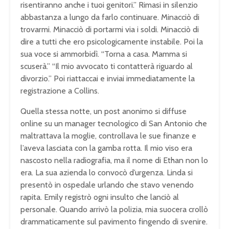
risentiranno anche i tuoi genitori.” Rimasi in silenzio
abbastanza a lungo da farlo continuare. Minacciò di
trovarmi. Minacciò di portarmi via i soldi. Minacciò di
dire a tutti che ero psicologicamente instabile. Poi la
sua voce si ammorbidì. “Torna a casa. Mamma si
scuserà.” “Il mio avvocato ti contatterà riguardo al
divorzio.” Poi riattaccai e inviai immediatamente la
registrazione a Collins.
Quella stessa notte, un post anonimo si diffuse
online su un manager tecnologico di San Antonio che
maltrattava la moglie, controllava le sue finanze e
l’aveva lasciata con la gamba rotta. Il mio viso era
nascosto nella radiografia, ma il nome di Ethan non lo
era. La sua azienda lo convocò d’urgenza. Linda si
presentò in ospedale urlando che stavo venendo
rapita. Emily registrò ogni insulto che lanciò al
personale. Quando arrivò la polizia, mia suocera crollò
drammaticamente sul pavimento fingendo di svenire.