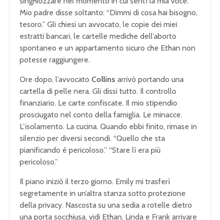
singhiozzare nel momento in cui sentì la mia voce.
Mio padre disse soltanto: “Dimmi di cosa hai bisogno,
tesoro.” Gli chiesi un avvocato, le copie dei miei
estratti bancari, le cartelle mediche dell’aborto
spontaneo e un appartamento sicuro che Ethan non
potesse raggiungere.
Ore dopo, l’avvocato
Collins
arrivò portando una
cartella di pelle nera. Gli dissi tutto. Il controllo
finanziario. Le carte confiscate. Il mio stipendio
prosciugato nel conto della famiglia. Le minacce.
L’isolamento. La cucina. Quando ebbi finito, rimase in
silenzio per diversi secondi. “Quello che sta
pianificando è pericoloso.” “Stare lì era più
pericoloso.”
Il piano iniziò il terzo giorno. Emily mi trasferì
segretamente in un’altra stanza sotto protezione
della privacy. Nascosta su una sedia a rotelle dietro
una porta socchiusa, vidi Ethan, Linda e Frank arrivare