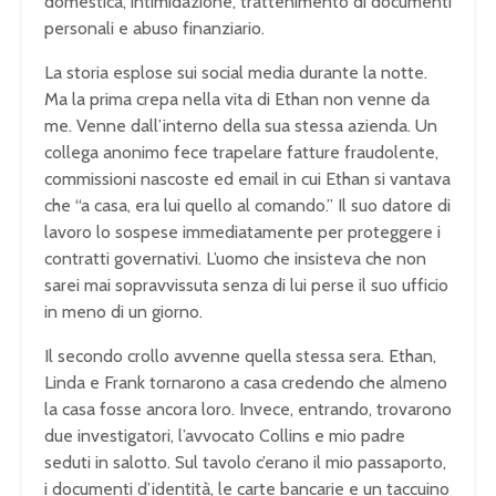
domestica, intimidazione, trattenimento di documenti
personali e abuso finanziario.
La storia esplose sui social media durante la notte.
Ma la prima crepa nella vita di Ethan non venne da
me. Venne dall’interno della sua stessa azienda. Un
collega anonimo fece trapelare fatture fraudolente,
commissioni nascoste ed email in cui Ethan si vantava
che “a casa, era lui quello al comando.” Il suo datore di
lavoro lo sospese immediatamente per proteggere i
contratti governativi. L’uomo che insisteva che non
sarei mai sopravvissuta senza di lui perse il suo ufficio
in meno di un giorno.
Il secondo crollo avvenne quella stessa sera. Ethan,
Linda e Frank tornarono a casa credendo che almeno
la casa fosse ancora loro. Invece, entrando, trovarono
due investigatori, l’avvocato Collins e mio padre
seduti in salotto. Sul tavolo c’erano il mio passaporto,
i documenti d’identità, le carte bancarie e un taccuino