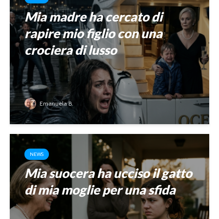
Mia madre ha cercato di
rapire mio figlio con una
crociera di lusso
Emanuela B.
NEWS
Mia suocera ha ucciso il gatto
di mia moglie per una sfida