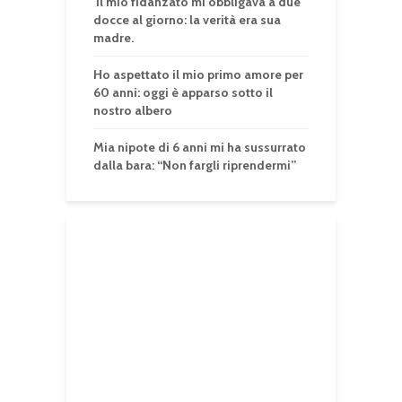
Il mio fidanzato mi obbligava a due
docce al giorno: la verità era sua
madre.
Ho aspettato il mio primo amore per
60 anni: oggi è apparso sotto il
nostro albero
Mia nipote di 6 anni mi ha sussurrato
dalla bara: “Non fargli riprendermi”