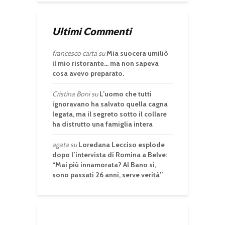
Ultimi Commenti
francesco carta
su
Mia suocera umiliò
il mio ristorante… ma non sapeva
cosa avevo preparato.
Cristina Boni
su
L’uomo che tutti
ignoravano ha salvato quella cagna
legata, ma il segreto sotto il collare
ha distrutto una famiglia intera
agata
su
Loredana Lecciso esplode
dopo l’intervista di Romina a Belve:
“Mai più innamorata? Al Bano sì,
sono passati 26 anni, serve verità”