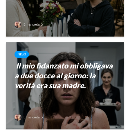
Emanuela B.
NEWS
Il mio fidanzato mi obbligava
a due docce al giorno: la
verità era sua madre.
Emanuela B.