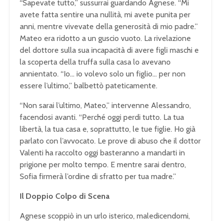
“Sapevate tutto,” sussurrai guardando Agnese. “Mi
avete fatta sentire una nullità, mi avete punita per
anni, mentre vivevate della generosità di mio padre.”
Mateo era ridotto a un guscio vuoto. La rivelazione
del dottore sulla sua incapacità di avere figli maschi e
la scoperta della truffa sulla casa lo avevano
annientato. “Io… io volevo solo un figlio… per non
essere l’ultimo,” balbettò pateticamente.
“Non sarai l’ultimo, Mateo,” intervenne Alessandro,
facendosi avanti. “Perché oggi perdi tutto. La tua
libertà, la tua casa e, soprattutto, le tue figlie. Ho già
parlato con l’avvocato. Le prove di abuso che il dottor
Valenti ha raccolto oggi basteranno a mandarti in
prigione per molto tempo. E mentre sarai dentro,
Sofia firmerà l’ordine di sfratto per tua madre.”
Il Doppio Colpo di Scena
Agnese scoppiò in un urlo isterico, maledicendomi,