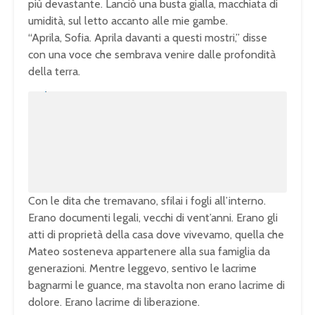
più devastante. Lanciò una busta gialla, macchiata di
umidità, sul letto accanto alle mie gambe.
“Aprila, Sofia. Aprila davanti a questi mostri,” disse
con una voce che sembrava venire dalle profondità
della terra.
U
n
L
m
o
u
a
t
d
e
e
d
:
1
0
0
.
0
0
%
Con le dita che tremavano, sfilai i fogli all’interno.
Erano documenti legali, vecchi di vent’anni. Erano gli
atti di proprietà della casa dove vivevamo, quella che
Mateo sosteneva appartenere alla sua famiglia da
generazioni. Mentre leggevo, sentivo le lacrime
bagnarmi le guance, ma stavolta non erano lacrime di
dolore. Erano lacrime di liberazione.