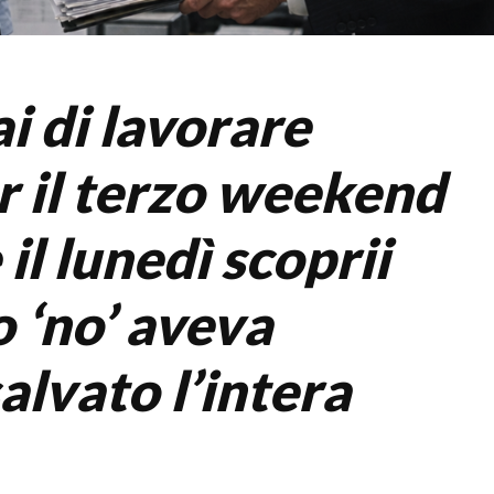
ai di lavorare
er il terzo weekend
 il lunedì scoprii
o ‘no’ aveva
alvato l’intera