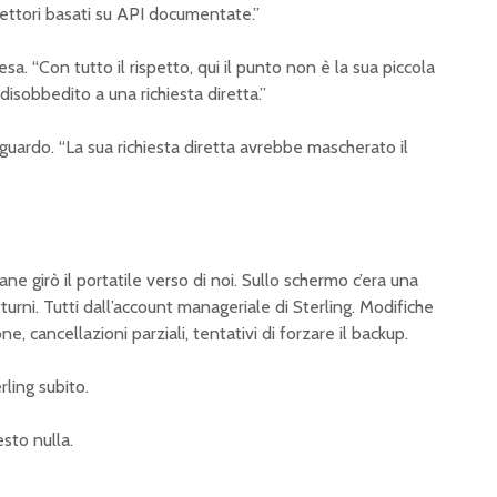
ettori basati su API documentate.”
sa. “Con tutto il rispetto, qui il punto non è la sua piccola
disobbedito a una richiesta diretta.”
uardo. “La sua richiesta diretta avrebbe mascherato il
vane girò il portatile verso di noi. Sullo schermo c’era una
turni. Tutti dall’account manageriale di Sterling. Modifiche
one, cancellazioni parziali, tentativi di forzare il backup.
rling subito.
sto nulla.