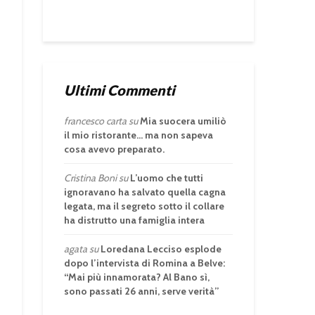
Ultimi Commenti
francesco carta
su
Mia suocera umiliò
il mio ristorante… ma non sapeva
cosa avevo preparato.
Cristina Boni
su
L’uomo che tutti
ignoravano ha salvato quella cagna
legata, ma il segreto sotto il collare
ha distrutto una famiglia intera
agata
su
Loredana Lecciso esplode
dopo l’intervista di Romina a Belve:
“Mai più innamorata? Al Bano sì,
sono passati 26 anni, serve verità”