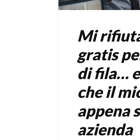
Mi rifiut
gratis p
di fila… e
che il mi
appena s
azienda