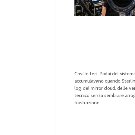
U
n
L
m
o
u
a
t
d
e
e
d
:
1
0
0
.
0
0
%
Così lo feci. Parlai del sistem
accumulavano quando Sterling 
log, del mirror cloud, delle ve
tecnico senza sembrare arroga
frustrazione.