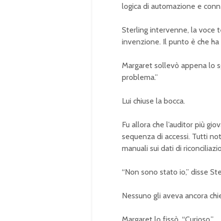
logica di automazione e conn
Sterling intervenne, la voce te
invenzione. Il punto è che ha 
Margaret sollevò appena lo sg
problema.”
Lui chiuse la bocca.
Fu allora che l’auditor più gio
sequenza di accessi. Tutti not
manuali sui dati di riconciliazi
“Non sono stato io,” disse Ste
Nessuno gli aveva ancora chie
Margaret lo fissò. “Curioso.”