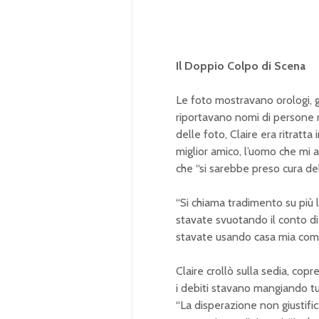
Il Doppio Colpo di Scena
Le foto mostravano orologi, gi
riportavano nomi di persone re
delle foto, Claire era ritrat
miglior amico, l’uomo che mi 
che “si sarebbe preso cura del
“Si chiama tradimento su più live
stavate svuotando il conto di 
stavate usando casa mia come b
Claire crollò sulla sedia, copr
i debiti stavano mangiando t
“La disperazione non giustific