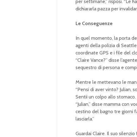
per settimane,” risposi. “Le ha
dichiararla pazza per invalida
Le Conseguenze
In quel momento, la porta dell
agenti della polizia di Seattle
coordinate GPS e i file del c
“Claire Vance?” disse l’agent
sequestro di persona e compli
Mentre le mettevano le manett
“Pensi di aver vinto? Julian, so
Sentii un colpo allo stomaco
“Julian,” disse mamma con voce
cestino del bagno tre giorni fa
lasciarla.”
Guardai Claire. Il suo silenzio