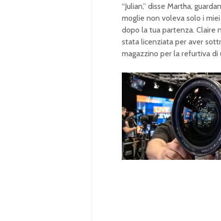
“Julian,” disse Martha, guard
moglie non voleva solo i miei
dopo la tua partenza. Claire n
stata licenziata per aver sottr
magazzino per la refurtiva di u
U
n
L
m
o
u
a
t
d
e
e
d
:
1
0
0
.
0
0
%