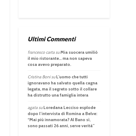
Ultimi Commenti
francesco carta
su
Mia suocera umiliò
il mio ristorante… ma non sapeva
cosa avevo preparato.
Cristina Boni
su
L’uomo che tutti
ignoravano ha salvato quella cagna
legata, ma il segreto sotto il collare
ha distrutto una famiglia intera
agata
su
Loredana Lecciso esplode
dopo l’intervista di Romina a Belve:
“Mai più innamorata? Al Bano sì,
sono passati 26 anni, serve verità”