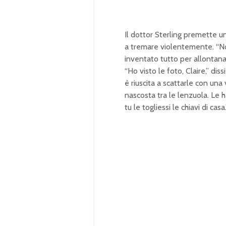
Il dottor Sterling premette un
a tremare violentemente. “No
inventato tutto per allontanar
“Ho visto le foto, Claire,” dis
è riuscita a scattarle con un
nascosta tra le lenzuola. Le h
tu le togliessi le chiavi di casa.