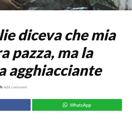
ie diceva che mia
a pazza, ma la
ra agghiacciante
Add comment
WhatsApp