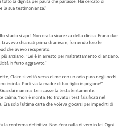
i tolto la dignità per paura che parlasse. Hai cercato di
re la sua testimonianza.”
o studio si aprì. Non era la sicurezza della clinica. Erano due
. Li avevo chiamati prima di arrivare, fornendo loro le
loud che avevo recuperato.
e più anziano. “Lei è in arresto per maltrattamento di anziano,
cità in furto aggravato.”
e, Claire si voltò verso di me con un odio puro negli occhi.
no incinta. Porti via la madre di tuo figlio in prigione!”
. Guardai mamma. Lei scosse la testa lentamente.
 calma, “non è incinta. Ho trovato i test falsificati nel
. Era solo l’ultima carta che voleva giocarsi per impedirti di
 fu la conferma definitiva. Non c’era nulla di vero in lei. Ogni