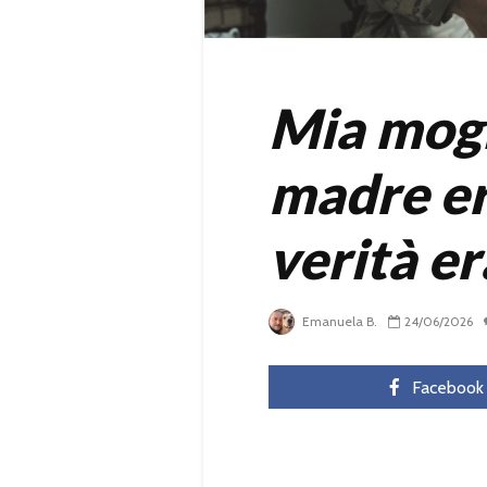
Mia mogl
madre er
verità e
Emanuela B.
24/06/2026
Facebook