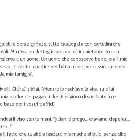
oielli e borse griffate, tutte catalogate con cartellini che
ali. Ma c’era un dettaglio ancora più inquietante. In una
ta insieme a un uomo. Un uomo che conoscevo bene: era il mio
aveva convinto a partire per l’ultima missione assicurandomi
la mia famiglia”.
lli, Claire,” sibilai. “Mentre io rischiavo la vita, tu e lui
mia madre per pagare i debiti di gioco di suo fratello e
ase per i vostri traffici.”
endosi il viso con le mani. “Julian, ti prego… eravamo disperati…
utto…”
a il fatto che tu abbia lasciato mia madre al buio, senza cibo,