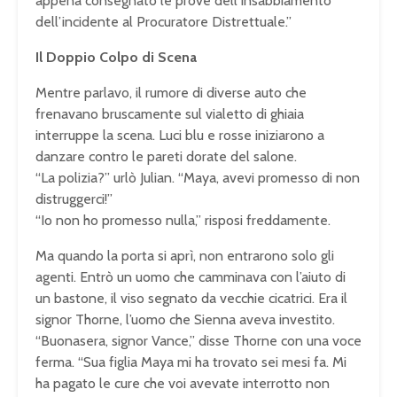
appena consegnato le prove dell’insabbiamento
dell’incidente al Procuratore Distrettuale.”
Il Doppio Colpo di Scena
Mentre parlavo, il rumore di diverse auto che
frenavano bruscamente sul vialetto di ghiaia
interruppe la scena. Luci blu e rosse iniziarono a
danzare contro le pareti dorate del salone.
“La polizia?” urlò Julian. “Maya, avevi promesso di non
distruggerci!”
“Io non ho promesso nulla,” risposi freddamente.
Ma quando la porta si aprì, non entrarono solo gli
agenti. Entrò un uomo che camminava con l’aiuto di
un bastone, il viso segnato da vecchie cicatrici. Era il
signor Thorne, l’uomo che Sienna aveva investito.
“Buonasera, signor Vance,” disse Thorne con una voce
ferma. “Sua figlia Maya mi ha trovato sei mesi fa. Mi
ha pagato le cure che voi avevate interrotto non