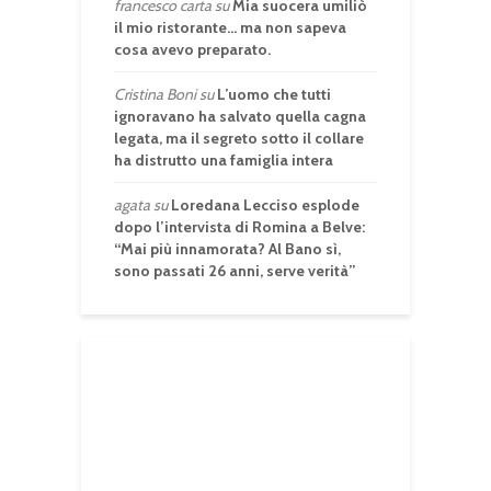
francesco carta
su
Mia suocera umiliò
il mio ristorante… ma non sapeva
cosa avevo preparato.
Cristina Boni
su
L’uomo che tutti
ignoravano ha salvato quella cagna
legata, ma il segreto sotto il collare
ha distrutto una famiglia intera
agata
su
Loredana Lecciso esplode
dopo l’intervista di Romina a Belve:
“Mai più innamorata? Al Bano sì,
sono passati 26 anni, serve verità”