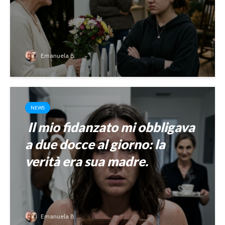
Emanuela B.
NEWS
Il mio fidanzato mi obbligava
a due docce al giorno: la
verità era sua madre.
Emanuela B.