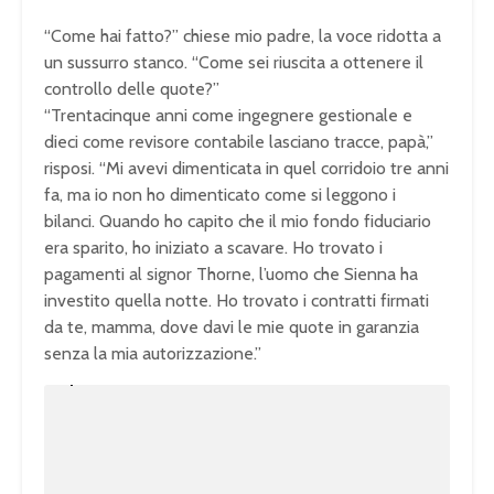
“Come hai fatto?” chiese mio padre, la voce ridotta a
un sussurro stanco. “Come sei riuscita a ottenere il
controllo delle quote?”
“Trentacinque anni come ingegnere gestionale e
dieci come revisore contabile lasciano tracce, papà,”
risposi. “Mi avevi dimenticata in quel corridoio tre anni
fa, ma io non ho dimenticato come si leggono i
bilanci. Quando ho capito che il mio fondo fiduciario
era sparito, ho iniziato a scavare. Ho trovato i
pagamenti al signor Thorne, l’uomo che Sienna ha
investito quella notte. Ho trovato i contratti firmati
da te, mamma, dove davi le mie quote in garanzia
senza la mia autorizzazione.”
U
n
L
m
o
u
a
t
d
e
e
d
:
1
0
0
.
0
0
%