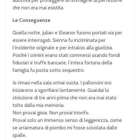
adottiva per proteggere un’immagine di perfezione
che non era mai esistita.
Le Conseguenze
Quella notte, Julian e Eleanor furono portati via per
essere interrogati. Sienna fu incriminata per
l’incidente originale e per intralcio alla giustizia.
Poiché i crimini erano stati commessi usando fondi
fiduciari e truffe bancarie, l’intera fortuna della
famiglia fu posta sotto sequestro.
Io rimasi nella sala ormai vuota. I palloncini oro
iniziarono a sgonfiarsi lentamente. Guardai lo
striscione di tre anni prima che non era mai stato
tolto dalla mia memoria.
Non provai gioia. Non provai trionfo.
Provai solo un immenso senso di leggerezza, come
se un’armatura di piombo mi fosse scivolata dalle
spalle.