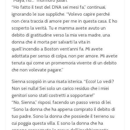
“Maya, no…” mormorò Julian.
“Ho fatto il test del DNA sei mesi fa,” continuai,
ignorando le sue suppliche. “Volevo capire perché
non c’era traccia di amore per me in questa casa. E ho
scoperto la verità. Tu e mamma avete avuto un
debito di gratitudine verso la mia vera madre, una
donna che è morta per salvarti la vita in
quell’incendio a Boston vent’anni fa. Mi avete
adottata per senso di colpa, non per amore. Mi avete
tenuta qui come un promemoria vivente di un debito
che non volevate pagare.”
Sienna scoppiò in una risata isterica. “Ecco! Lo vedi?
Non sei nulla! Sei solo un carico residuo che i miei
genitori sono stati costretti a sopportare!”
“No, Sienna,” risposi, facendo un passo verso di lei.
“Sono la donna che ha appena comprato il debito di
tuo padre. Sono la donna che possiede il terreno su
cui poggia questa villa. E sono la donna che ha