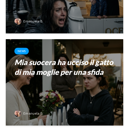
Emanuela B.
NEWS
Mia suocera ha ucciso il gatto
di mia moglie per una sfida
Emanuela B.