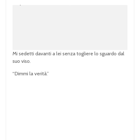
n
L
m
o
u
a
t
d
e
e
d
:
1
0
0
.
0
0
%
Mi sedetti davanti a lei senza togliere lo sguardo dal
suo viso.
“Dimmi la verità.”