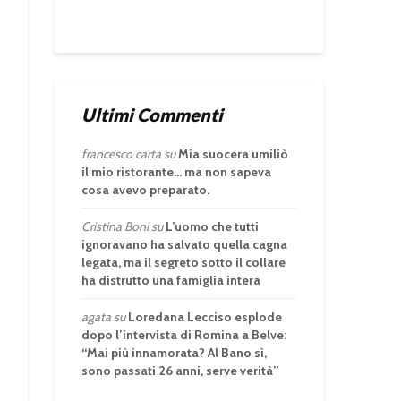
Ultimi Commenti
francesco carta
su
Mia suocera umiliò
il mio ristorante… ma non sapeva
cosa avevo preparato.
Cristina Boni
su
L’uomo che tutti
ignoravano ha salvato quella cagna
legata, ma il segreto sotto il collare
ha distrutto una famiglia intera
agata
su
Loredana Lecciso esplode
dopo l’intervista di Romina a Belve:
“Mai più innamorata? Al Bano sì,
sono passati 26 anni, serve verità”