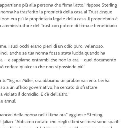
appartiene più alla persona che firma l’atto,” rispose Sterling
 nonna ha trasferito la proprietà della casa al Trust cinque
non era più la proprietaria legale della casa. Il proprietario è
nico amministratore del Trust con potere di firma e beneficiario
 me. I suoi occhi erano pieni di un odio puro, velenoso.
Quindi, anche se tua nonna fosse stata lucida quando ha
arta — e sappiamo entrambi che non lo era — quel documento
uò cedere qualcosa che non si possiede più.”
nti. “Signor Miller, ora abbiamo un problema serio. Lei ha
 a un ufficio governativo, ha cercato di sfrattare
iolato il domicilio. E c’è dell’altro.”
he annuì.
ancari della nonna nell’ultima ora,” aggiunse Sterling,
i Julian. “Abbiamo notato che negli ultimi sei mesi sono spariti