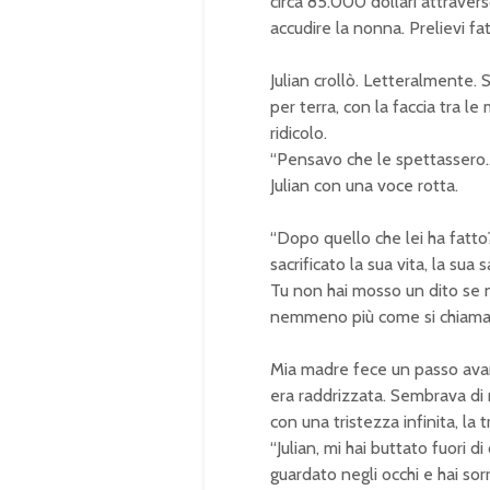
circa 85.000 dollari attraverso
accudire la nonna. Prelievi fatti
Julian crollò. Letteralmente. S
per terra, con la faccia tra l
ridicolo.
“Pensavo che le spettassero…
Julian con una voce rotta.
“Dopo quello che
lei
ha fatto?
sacrificato la sua vita, la sua
Tu non hai mosso un dito se 
nemmeno più come si chiama
Mia madre fece un passo avant
era raddrizzata. Sembrava di 
con una tristezza infinita, la 
“Julian, mi hai buttato fuori d
guardato negli occhi e hai so