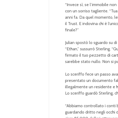
“Invece sì, se l’immobile non 
con un sorriso tagliente. “Tua
anni fa. Da quel momento, lei 
il Trust. E indovina chi è l’u
finale?”
Julian spostò lo sguardo su di
“Ethan,” sussurrò Sterling. “
firmato il tuo pezzetto di c
sarebbe stato nullo. Non si p
Lo sceriffo fece un passo ava
presentato un documento falso
illegalmente un residente e ha v
Lo sceriffo guardò Sterling, c
“Abbiamo controllato i conti b
guardando dritto negli occhi d