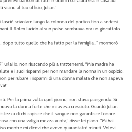
 prelievi bancomat fatti in orari in cui Clara era in casa ad
 vicino al tuo ufficio, Julian.”
i lasciò scivolare lungo la colonna del portico fino a sedersi
e mani. Il Rolex lucido al suo polso sembrava ora un giocattolo
 dopo tutto quello che ha fatto per la famiglia…” mormorò
” urlai io, non riuscendo più a trattenermi. “Mia madre ha
 salute e i suoi risparmi per non mandare la nonna in un ospizio.
non per rubare i risparmi di una donna malata che non sapeva
va!”
i. Per la prima volta quel giorno, non stava piangendo. Si
nuovo la donna forte che mi aveva cresciuto. Guardò Julian
tristezza di chi capisce che il sangue non garantisce l’onore.
i casa con una valigia mezza vuota,” disse lei piano. “Mi hai
rriso mentre mi dicevi che avevo quarantatré minuti. Volevi