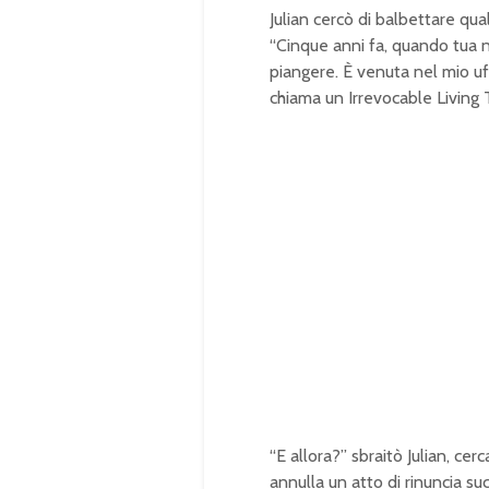
Julian cercò di balbettare qua
“Cinque anni fa, quando tua n
piangere. È venuta nel mio u
chiama un
Irrevocable Living 
“E allora?” sbraitò Julian, cer
annulla un atto di rinuncia su