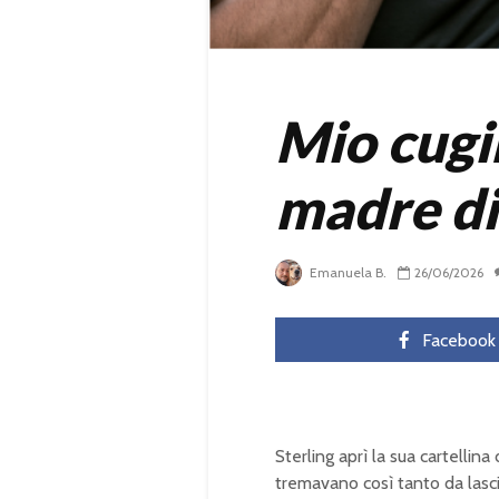
Mio cugi
madre di
Emanuela B.
26/06/2026
Facebook
Sterling aprì la sua cartellina
tremavano così tanto da lasci