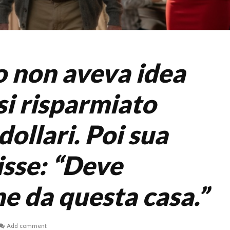
io non aveva idea
si risparmiato
ollari. Poi sua
isse: “Deve
e da questa casa.”
Add comment