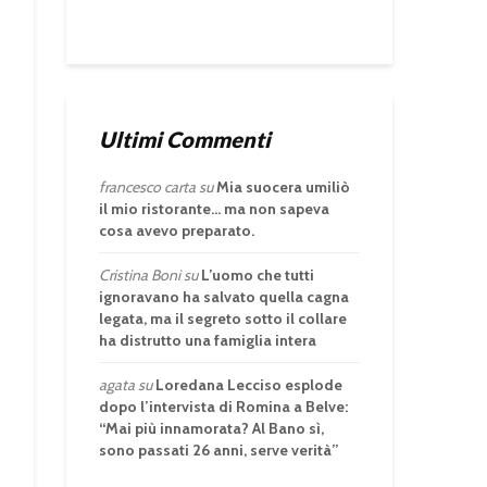
Ultimi Commenti
francesco carta
su
Mia suocera umiliò
il mio ristorante… ma non sapeva
cosa avevo preparato.
Cristina Boni
su
L’uomo che tutti
ignoravano ha salvato quella cagna
legata, ma il segreto sotto il collare
ha distrutto una famiglia intera
agata
su
Loredana Lecciso esplode
dopo l’intervista di Romina a Belve:
“Mai più innamorata? Al Bano sì,
sono passati 26 anni, serve verità”