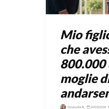
Mio figl
che aves
800.000 d
moglie d
andarsen
Emanuela B.
22/05/2026