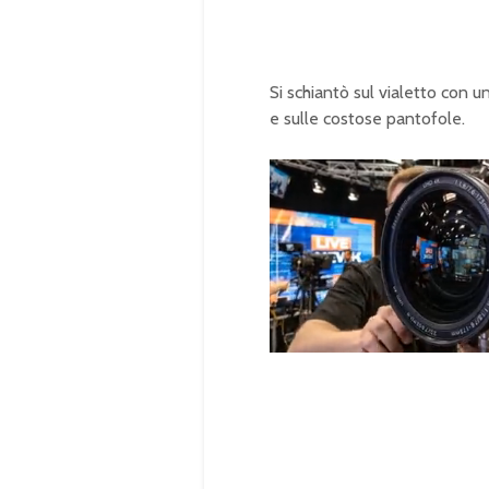
Si schiantò sul vialetto con 
e sulle costose pantofole.
U
n
L
m
o
u
a
t
d
e
e
d
:
1
0
0
.
0
0
%