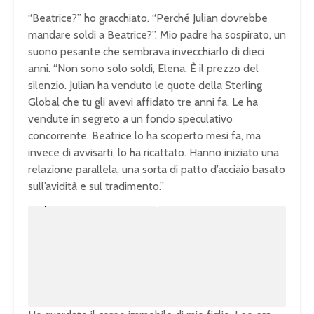
“Beatrice?” ho gracchiato. “Perché Julian dovrebbe
mandare soldi a Beatrice?”. Mio padre ha sospirato, un
suono pesante che sembrava invecchiarlo di dieci
anni. “Non sono solo soldi, Elena. È il prezzo del
silenzio. Julian ha venduto le quote della Sterling
Global che tu gli avevi affidato tre anni fa. Le ha
vendute in segreto a un fondo speculativo
concorrente. Beatrice lo ha scoperto mesi fa, ma
invece di avvisarti, lo ha ricattato. Hanno iniziato una
relazione parallela, una sorta di patto d’acciaio basato
sull’avidità e sul tradimento.”
U
n
L
m
o
u
a
t
d
e
e
d
:
1
0
0
.
0
0
%