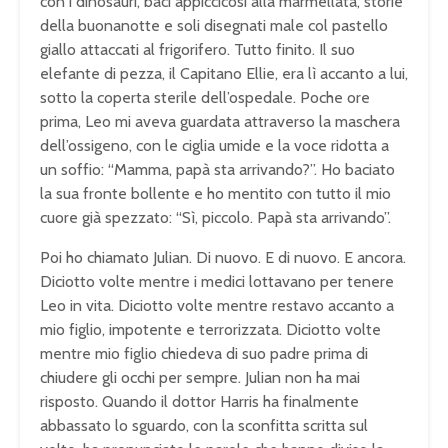
con i dinosauri, baci appiccicosi alla marmellata, storie
della buonanotte e soli disegnati male col pastello
giallo attaccati al frigorifero. Tutto finito. Il suo
elefante di pezza, il Capitano Ellie, era lì accanto a lui,
sotto la coperta sterile dell’ospedale. Poche ore
prima, Leo mi aveva guardata attraverso la maschera
dell’ossigeno, con le ciglia umide e la voce ridotta a
un soffio: “Mamma, papà sta arrivando?”. Ho baciato
la sua fronte bollente e ho mentito con tutto il mio
cuore già spezzato: “Sì, piccolo. Papà sta arrivando”.
Poi ho chiamato Julian. Di nuovo. E di nuovo. E ancora.
Diciotto volte mentre i medici lottavano per tenere
Leo in vita. Diciotto volte mentre restavo accanto a
mio figlio, impotente e terrorizzata. Diciotto volte
mentre mio figlio chiedeva di suo padre prima di
chiudere gli occhi per sempre. Julian non ha mai
risposto. Quando il dottor Harris ha finalmente
abbassato lo sguardo, con la sconfitta scritta sul