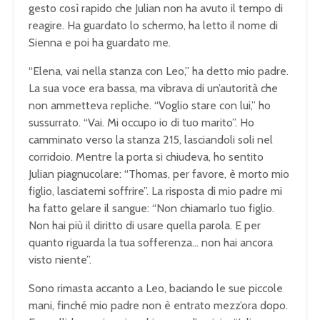
gesto così rapido che Julian non ha avuto il tempo di
reagire. Ha guardato lo schermo, ha letto il nome di
Sienna e poi ha guardato me.
“Elena, vai nella stanza con Leo,” ha detto mio padre.
La sua voce era bassa, ma vibrava di un’autorità che
non ammetteva repliche. “Voglio stare con lui,” ho
sussurrato. “Vai. Mi occupo io di tuo marito”. Ho
camminato verso la stanza 215, lasciandoli soli nel
corridoio. Mentre la porta si chiudeva, ho sentito
Julian piagnucolare: “Thomas, per favore, è morto mio
figlio, lasciatemi soffrire”. La risposta di mio padre mi
ha fatto gelare il sangue: “Non chiamarlo tuo figlio.
Non hai più il diritto di usare quella parola. E per
quanto riguarda la tua sofferenza… non hai ancora
visto niente”.
Sono rimasta accanto a Leo, baciando le sue piccole
mani, finché mio padre non è entrato mezz’ora dopo.