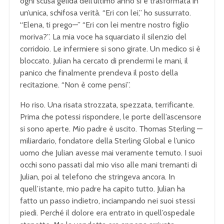
ogni scusa gelida dell’ultimo anno si è trasformata in
un’unica, schifosa verità. “Eri con lei,” ho sussurrato.
“Elena, ti prego—” “Eri con lei mentre nostro figlio
moriva?”. La mia voce ha squarciato il silenzio del
corridoio. Le infermiere si sono girate. Un medico si è
bloccato. Julian ha cercato di prendermi le mani, il
panico che finalmente prendeva il posto della
recitazione. “Non è come pensi”.
Ho riso. Una risata strozzata, spezzata, terrificante.
Prima che potessi rispondere, le porte dell’ascensore
si sono aperte. Mio padre è uscito. Thomas Sterling —
miliardario, fondatore della Sterling Global e l’unico
uomo che Julian avesse mai veramente temuto. I suoi
occhi sono passati dal mio viso alle mani tremanti di
Julian, poi al telefono che stringeva ancora. In
quell’istante, mio padre ha capito tutto. Julian ha
fatto un passo indietro, inciampando nei suoi stessi
piedi. Perché il dolore era entrato in quell’ospedale