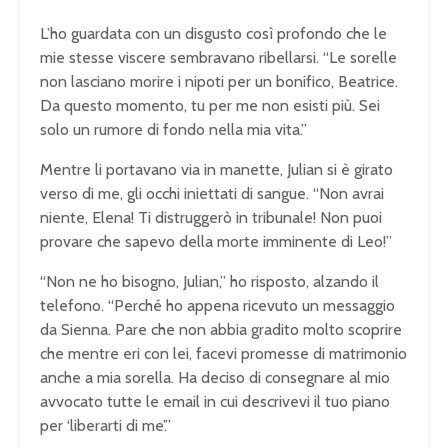
L’ho guardata con un disgusto così profondo che le
mie stesse viscere sembravano ribellarsi. “Le sorelle
non lasciano morire i nipoti per un bonifico, Beatrice.
Da questo momento, tu per me non esisti più. Sei
solo un rumore di fondo nella mia vita.”
Mentre li portavano via in manette, Julian si è girato
verso di me, gli occhi iniettati di sangue. “Non avrai
niente, Elena! Ti distruggerò in tribunale! Non puoi
provare che sapevo della morte imminente di Leo!”
“Non ne ho bisogno, Julian,” ho risposto, alzando il
telefono. “Perché ho appena ricevuto un messaggio
da Sienna. Pare che non abbia gradito molto scoprire
che mentre eri con lei, facevi promesse di matrimonio
anche a mia sorella. Ha deciso di consegnare al mio
avvocato tutte le email in cui descrivevi il tuo piano
per ‘liberarti di me’.”