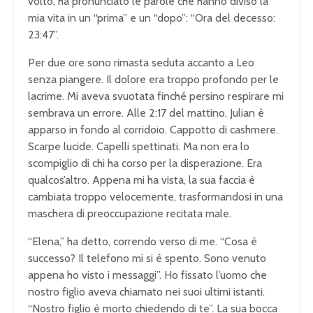
volto, ha pronunciato le parole che hanno diviso la
mia vita in un “prima” e un “dopo”: “Ora del decesso:
23:47”.
Per due ore sono rimasta seduta accanto a Leo
senza piangere. Il dolore era troppo profondo per le
lacrime. Mi aveva svuotata finché persino respirare mi
sembrava un errore. Alle 2:17 del mattino, Julian è
apparso in fondo al corridoio. Cappotto di cashmere.
Scarpe lucide. Capelli spettinati. Ma non era lo
scompiglio di chi ha corso per la disperazione. Era
qualcos’altro. Appena mi ha vista, la sua faccia è
cambiata troppo velocemente, trasformandosi in una
maschera di preoccupazione recitata male.
“Elena,” ha detto, correndo verso di me. “Cosa è
successo? Il telefono mi si è spento. Sono venuto
appena ho visto i messaggi”. Ho fissato l’uomo che
nostro figlio aveva chiamato nei suoi ultimi istanti.
“Nostro figlio è morto chiedendo di te”. La sua bocca