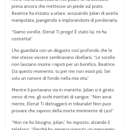
prima ancora che mettesse un piede sul prato.
Beatrice ha iniziato a urlare, accusando Julian di averla
manipolata, piangendo e implorandomi di perdonarla.
“Siamo sorelle, Elena! Ti prego! È stato lui, mi ha
costretta!”
L’ho guardata con un disgusto così profondo che le
mie stesse viscere sembravano ribellarsi. “Le sorelle
non lasciano morire i nipoti per un bonifico, Beatrice.
Da questo momento, tu per me non esisti più. Sei
solo un rumore di fondo nella mia vita.”
Mentre li portavano via in manette, Julian si è girato
verso di me, gli occhi iniettati di sangue. “Non avrai
niente, Elena! Ti distruggerò in tribunale! Non puoi
provare che sapevo della morte imminente di Leo!”
“Non ne ho bisogno, Julian,” ho risposto, alzando il
telefono. “Perché ho appena ricevuto un messaggio