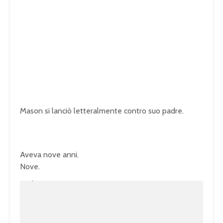
Mason si lanciò letteralmente contro suo padre.
Aveva nove anni.
Nove.
U
n
L
m
o
u
a
t
d
e
e
d
:
1
0
0
.
0
0
%