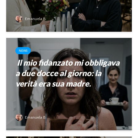
Emanuela B.
NEWS
Il mio fidanzato mi obbligava
a due docce al giorno: la
verità era sua madre.
Emanuela B.