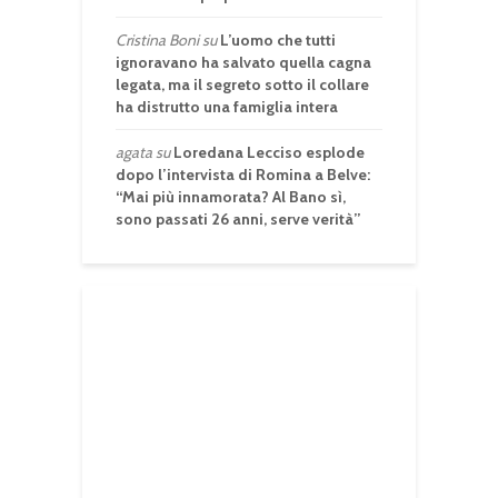
Cristina Boni
su
L’uomo che tutti
ignoravano ha salvato quella cagna
legata, ma il segreto sotto il collare
ha distrutto una famiglia intera
agata
su
Loredana Lecciso esplode
dopo l’intervista di Romina a Belve:
“Mai più innamorata? Al Bano sì,
sono passati 26 anni, serve verità”