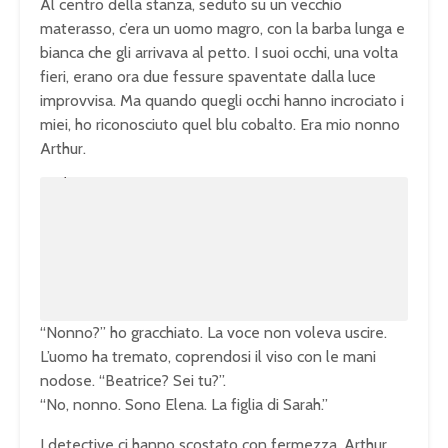
Al centro della stanza, seduto su un vecchio
materasso, c’era un uomo magro, con la barba lunga e
bianca che gli arrivava al petto. I suoi occhi, una volta
fieri, erano ora due fessure spaventate dalla luce
improvvisa. Ma quando quegli occhi hanno incrociato i
miei, ho riconosciuto quel blu cobalto. Era mio nonno
Arthur.
U
n
L
m
o
u
a
t
d
e
e
d
:
1
0
0
.
0
0
%
“Nonno?” ho gracchiato. La voce non voleva uscire.
L’uomo ha tremato, coprendosi il viso con le mani
nodose. “Beatrice? Sei tu?”.
“No, nonno. Sono Elena. La figlia di Sarah.”
I detective ci hanno scostato con fermezza. Arthur