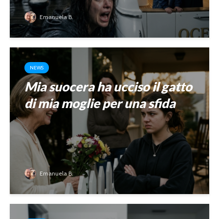
Emanuela B.
NEWS
Mia suocera ha ucciso il gatto
di mia moglie per una sfida
Emanuela B.