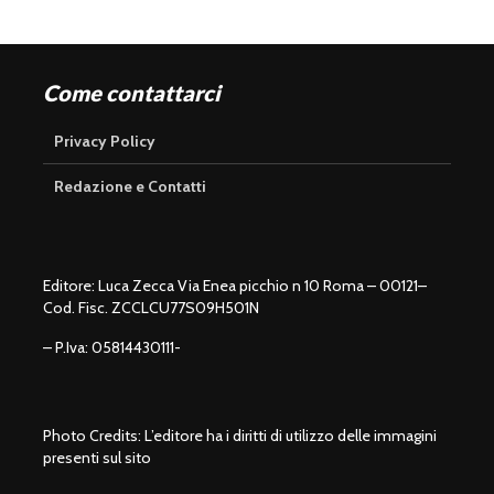
Come contattarci
Privacy Policy
Redazione e Contatti
Editore: Luca Zecca Via Enea picchio n 10 Roma – 00121–
Cod. Fisc. ZCCLCU77S09H501N
– P.Iva: 05814430111-
Photo Credits: L’editore ha i diritti di utilizzo delle immagini
presenti sul sito