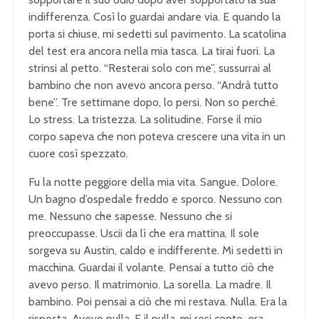
indifferenza. Così lo guardai andare via. E quando la
porta si chiuse, mi sedetti sul pavimento. La scatolina
del test era ancora nella mia tasca. La tirai fuori. La
strinsi al petto. “Resterai solo con me”, sussurrai al
bambino che non avevo ancora perso. “Andrà tutto
bene”. Tre settimane dopo, lo persi. Non so perché.
Lo stress. La tristezza. La solitudine. Forse il mio
corpo sapeva che non poteva crescere una vita in un
cuore così spezzato.
Fu la notte peggiore della mia vita. Sangue. Dolore.
Un bagno d’ospedale freddo e sporco. Nessuno con
me. Nessuno che sapesse. Nessuno che si
preoccupasse. Uscii da lì che era mattina. Il sole
sorgeva su Austin, caldo e indifferente. Mi sedetti in
macchina. Guardai il volante. Pensai a tutto ciò che
avevo perso. Il matrimonio. La sorella. La madre. Il
bambino. Poi pensai a ciò che mi restava. Nulla. Era la
risposta. Avevo nulla. E il nulla, mi resi conto, era