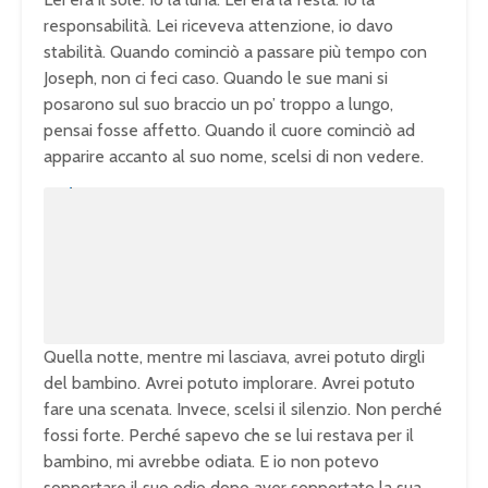
responsabilità. Lei riceveva attenzione, io davo
stabilità. Quando cominciò a passare più tempo con
Joseph, non ci feci caso. Quando le sue mani si
posarono sul suo braccio un po’ troppo a lungo,
pensai fosse affetto. Quando il cuore cominciò ad
apparire accanto al suo nome, scelsi di non vedere.
U
n
L
m
o
u
a
t
d
e
e
d
:
1
0
0
.
0
0
%
Quella notte, mentre mi lasciava, avrei potuto dirgli
del bambino. Avrei potuto implorare. Avrei potuto
fare una scenata. Invece, scelsi il silenzio. Non perché
fossi forte. Perché sapevo che se lui restava per il
bambino, mi avrebbe odiata. E io non potevo
sopportare il suo odio dopo aver sopportato la sua