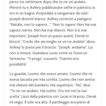
perso tre settimane dopo che te ne sei andato.
Mentre tu e Ashley pubblicavate selfie in palestra, io
ero in un bagno d’ospedale a sanguinare da sola”.
Joseph diventò bianco. Ashley cominciò a piangere.
“Natalie, non lo sapevo…” “Non lo sapevi. Non hai mai
saputo niente. Non hai mai chiesto. Non ti è mai
importato”. Joseph fece un passo avanti. Derek lo
bloccò. “Credo che sia meglio se ve ne andate”, disse.
Ashley lo prese per il braccio. “Joseph, andiamo”. Lui
non si mosse. Guardava Lucas come se fosse un
fantasma. “Ti prego”, sussurrò. “Dammi una
possibilità”.
Lo guardai. L’uomo che avevo amato. L’uomo che mi
aveva lasciata per mia sorella. L’uomo che non aveva
mai chiesto del bambino che aspettavo. “No”, dissi.
“Te ne sei andato. Hai scelto. Ora vivi con la tua
scelta”. Uscii dalla palestra con Lucas in braccio. Derek
mi seguì. Il sole era alto. Il parcheggio era pieno di