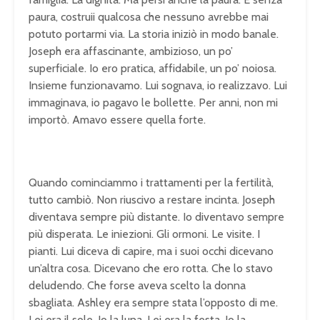
paura, costruii qualcosa che nessuno avrebbe mai
potuto portarmi via. La storia iniziò in modo banale.
Joseph era affascinante, ambizioso, un po’
superficiale. Io ero pratica, affidabile, un po’ noiosa.
Insieme funzionavamo. Lui sognava, io realizzavo. Lui
immaginava, io pagavo le bollette. Per anni, non mi
importò. Amavo essere quella forte.
Quando cominciammo i trattamenti per la fertilità,
tutto cambiò. Non riuscivo a restare incinta. Joseph
diventava sempre più distante. Io diventavo sempre
più disperata. Le iniezioni. Gli ormoni. Le visite. I
pianti. Lui diceva di capire, ma i suoi occhi dicevano
un’altra cosa. Dicevano che ero rotta. Che lo stavo
deludendo. Che forse aveva scelto la donna
sbagliata. Ashley era sempre stata l’opposto di me.
Lei era il sole. Io la luna. Lei era la festa. Io la