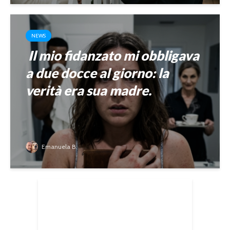
NEWS
Il mio fidanzato mi obbligava
a due docce al giorno: la
verità era sua madre.
Emanuela B.