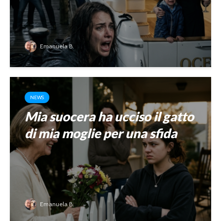
Emanuela B.
NEWS
Mia suocera ha ucciso il gatto
di mia moglie per una sfida
Emanuela B.