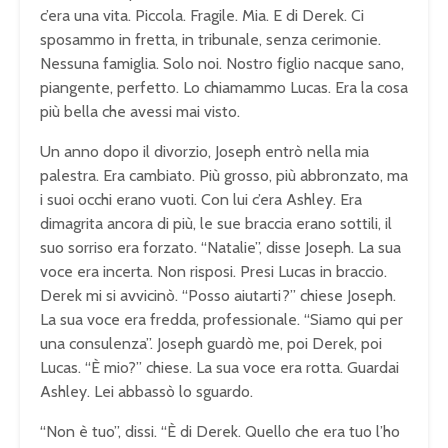
c’era una vita. Piccola. Fragile. Mia. E di Derek. Ci
sposammo in fretta, in tribunale, senza cerimonie.
Nessuna famiglia. Solo noi. Nostro figlio nacque sano,
piangente, perfetto. Lo chiamammo Lucas. Era la cosa
più bella che avessi mai visto.
Un anno dopo il divorzio, Joseph entrò nella mia
palestra. Era cambiato. Più grosso, più abbronzato, ma
i suoi occhi erano vuoti. Con lui c’era Ashley. Era
dimagrita ancora di più, le sue braccia erano sottili, il
suo sorriso era forzato. “Natalie”, disse Joseph. La sua
voce era incerta. Non risposi. Presi Lucas in braccio.
Derek mi si avvicinò. “Posso aiutarti?” chiese Joseph.
La sua voce era fredda, professionale. “Siamo qui per
una consulenza”. Joseph guardò me, poi Derek, poi
Lucas. “È mio?” chiese. La sua voce era rotta. Guardai
Ashley. Lei abbassò lo sguardo.
“Non è tuo”, dissi. “È di Derek. Quello che era tuo l’ho