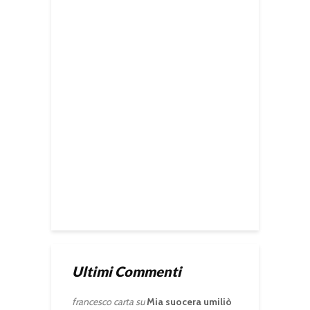
Ultimi Commenti
francesco carta
su
Mia suocera umiliò