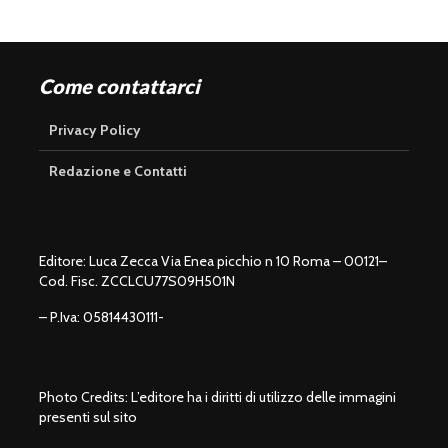
Come contattarci
Privacy Policy
Redazione e Contatti
Editore: Luca Zecca Via Enea picchio n 10 Roma – 00121–
Cod. Fisc. ZCCLCU77S09H501N
– P.Iva: 05814430111-
Photo Credits: L’editore ha i diritti di utilizzo delle immagini
presenti sul sito