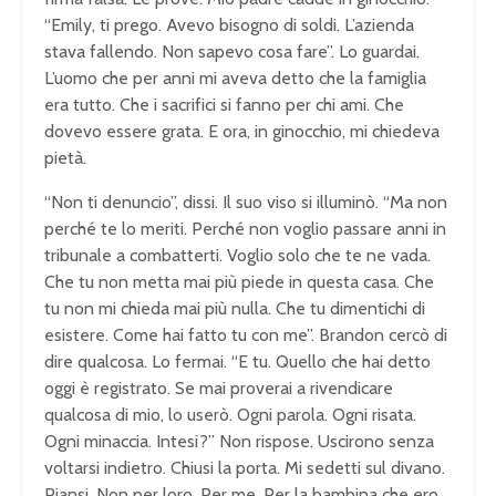
“Emily, ti prego. Avevo bisogno di soldi. L’azienda
stava fallendo. Non sapevo cosa fare”. Lo guardai.
L’uomo che per anni mi aveva detto che la famiglia
era tutto. Che i sacrifici si fanno per chi ami. Che
dovevo essere grata. E ora, in ginocchio, mi chiedeva
pietà.
“Non ti denuncio”, dissi. Il suo viso si illuminò. “Ma non
perché te lo meriti. Perché non voglio passare anni in
tribunale a combatterti. Voglio solo che te ne vada.
Che tu non metta mai più piede in questa casa. Che
tu non mi chieda mai più nulla. Che tu dimentichi di
esistere. Come hai fatto tu con me”. Brandon cercò di
dire qualcosa. Lo fermai. “E tu. Quello che hai detto
oggi è registrato. Se mai proverai a rivendicare
qualcosa di mio, lo userò. Ogni parola. Ogni risata.
Ogni minaccia. Intesi?” Non rispose. Uscirono senza
voltarsi indietro. Chiusi la porta. Mi sedetti sul divano.
Piansi. Non per loro. Per me. Per la bambina che ero