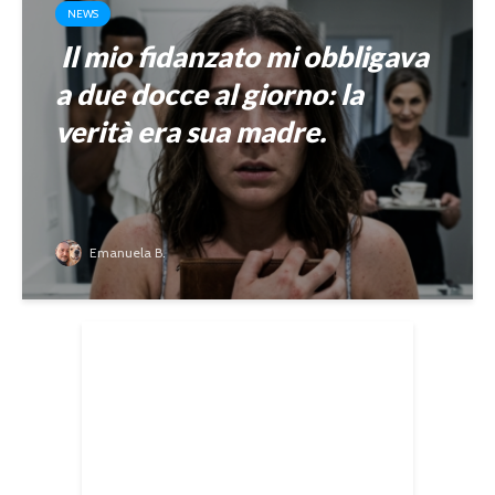
NEWS
Il mio fidanzato mi obbligava
a due docce al giorno: la
verità era sua madre.
Emanuela B.