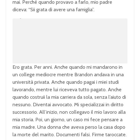
mai. Perché quando provavo a farlo, mio padre
diceva: “Sii grata di avere una famiglia”.
U
n
L
m
o
u
a
t
d
e
e
d
:
1
0
0
.
0
0
%
Ero grata. Per anni. Anche quando mi mandarono in
un college mediocre mentre Brandon andava in una
università privata. Anche quando pagai i miei studi
lavorando, mentre lui riceveva tutto pagato. Anche
quando costruii la mia carriera da sola, senza l’aiuto di
nessuno. Diventai avvocato. Mi specializzai in diritto
successorio. All’inizio, non collegavo il mio lavoro alla
mia storia. Poi, un giorno, un caso mi fece pensare a
mia madre. Una donna che aveva perso la casa dopo
la morte del marito. Documenti falsi. Firme taroccate.