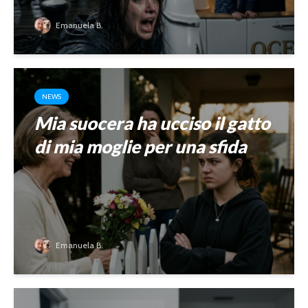
Emanuela B.
NEWS
Mia suocera ha ucciso il gatto
di mia moglie per una sfida
Emanuela B.