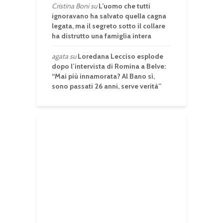
Cristina Boni
su
L’uomo che tutti
ignoravano ha salvato quella cagna
legata, ma il segreto sotto il collare
ha distrutto una famiglia intera
agata
su
Loredana Lecciso esplode
dopo l’intervista di Romina a Belve:
“Mai più innamorata? Al Bano sì,
sono passati 26 anni, serve verità”