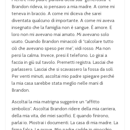
Brandon rideva, io pensavo a mia madre. A come mi
teneva in braccio. A come mi diceva che sarei
diventata qualcuno di importante. A come mi aveva
insegnato che la famiglia non è sangue. È amore. E
loro non mi avevano mai amato. Mi avevano solo
usato. Quando Brandon minacciò di “calcolare tutto
ciò che avevano speso per me”, vidi rosso. Ma non
persi la calma. Invece, presi il telefono. Lo girai a
faccia in giù sul tavolo. Premetti registra. Lasciai che
parlassero. Lasciai che si scavassero la fossa da soli.
Per venti minuti, ascoltai mio padre spiegare perché
la mia casa sarebbe stata meglio nelle mani di
Brandon.
Ascoltai la mia matrigna suggerire un “affitto
simbolico”. Ascoltai Brandon ridere della mia carriera,
della mia vita, dei miei sacrifici. E quando finirono,
parlai io. Mostrai i documenti. La casa di mia madre. La
firma falsa. Le prove. Mio padre cadde in ginocchio.