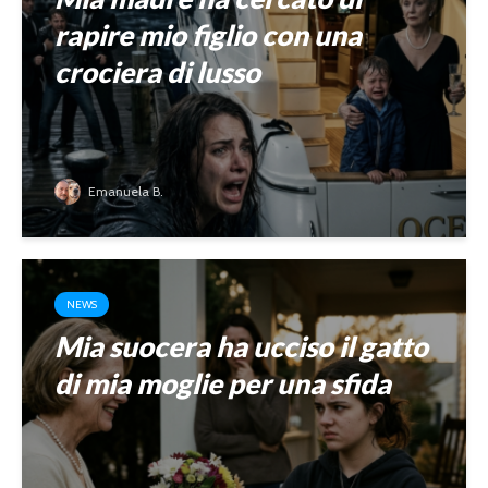
rapire mio figlio con una
crociera di lusso
Emanuela B.
NEWS
Mia suocera ha ucciso il gatto
di mia moglie per una sfida