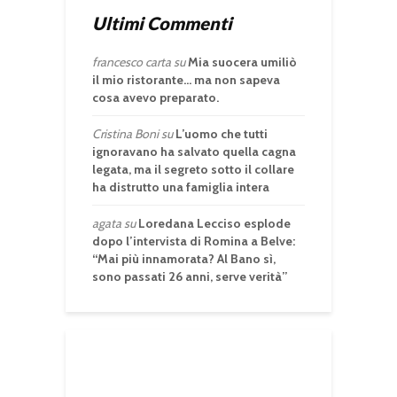
Ultimi Commenti
francesco carta
su
Mia suocera umiliò
il mio ristorante… ma non sapeva
cosa avevo preparato.
Cristina Boni
su
L’uomo che tutti
ignoravano ha salvato quella cagna
legata, ma il segreto sotto il collare
ha distrutto una famiglia intera
agata
su
Loredana Lecciso esplode
dopo l’intervista di Romina a Belve:
“Mai più innamorata? Al Bano sì,
sono passati 26 anni, serve verità”