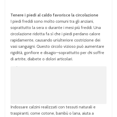
Tenere i piedi al caldo favorisce la circolazione
I piedi freddi sono molto comuni tra gli anziani,
soprattutto la sera o durante i mesi più freddi. Una
circolazione ridotta fa sì che i piedi perdano calore
rapidamente, causando un’ulteriore costrizione dei
vasi sanguigni. Questo circolo vizioso può aumentare
rigidità, gonfiore e disagio—soprattutto per chi soffre
di artrite, diabete o dolori articolari.
U
n
L
m
o
u
a
t
d
e
e
d
:
1
0
0
.
0
0
%
Indossare calzini realizzati con tessuti naturali e
traspiranti, come cotone, bambù o lana, aiuta a