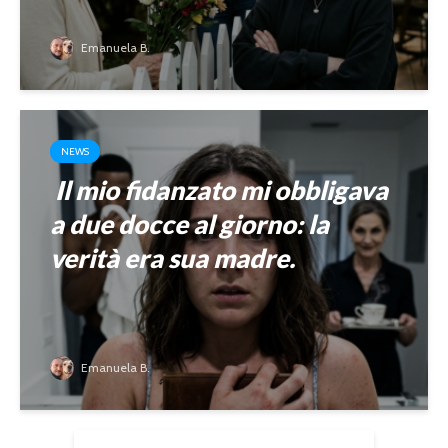
Emanuela B.
NEWS
Il mio fidanzato mi obbligava
a due docce al giorno: la
verità era sua madre.
Emanuela B.