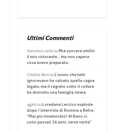
Ultimi Commenti
francesco carta
su
Mia suocera umiliò
il mio ristorante… ma non sapeva
cosa avevo preparato.
Cristina Boni
su
L’uomo che tutti
ignoravano ha salvato quella cagna
legata, ma il segreto sotto il collare
ha distrutto una famiglia intera
agata
su
Loredana Lecciso esplode
dopo l’intervista di Romina a Belve:
“Mai più innamorata? Al Bano sì,
sono passati 26 anni, serve verità”