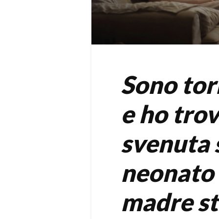
Sono tor
e ho tro
svenuta s
neonato 
madre st