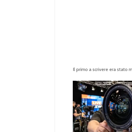
Il primo a scrivere era stato 
U
n
L
m