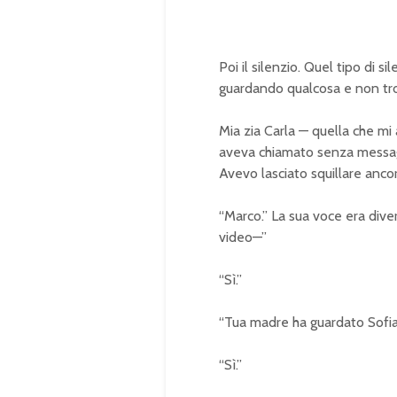
Poi il silenzio. Quel tipo di 
guardando qualcosa e non tro
Mia zia Carla — quella che mi
aveva chiamato senza messagg
Avevo lasciato squillare anco
“Marco.” La sua voce era dive
video—”
“Sì.”
“Tua madre ha guardato Sofia
“Sì.”