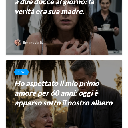
a due docce al giorno: la
verità era sua madre.
Emanuela B.
NEWS
Ho aspettato il mio primo
amore per 60 anni: oggi è
apparso sotto il nostro albero