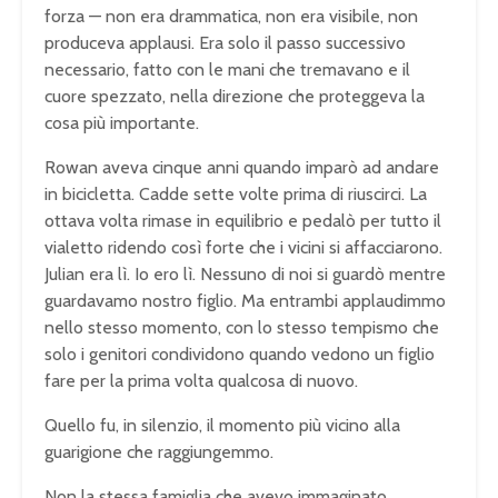
forza — non era drammatica, non era visibile, non
produceva applausi. Era solo il passo successivo
necessario, fatto con le mani che tremavano e il
cuore spezzato, nella direzione che proteggeva la
cosa più importante.
Rowan aveva cinque anni quando imparò ad andare
in bicicletta. Cadde sette volte prima di riuscirci. La
ottava volta rimase in equilibrio e pedalò per tutto il
vialetto ridendo così forte che i vicini si affacciarono.
Julian era lì. Io ero lì. Nessuno di noi si guardò mentre
guardavamo nostro figlio. Ma entrambi applaudimmo
nello stesso momento, con lo stesso tempismo che
solo i genitori condividono quando vedono un figlio
fare per la prima volta qualcosa di nuovo.
Quello fu, in silenzio, il momento più vicino alla
guarigione che raggiungemmo.
Non la stessa famiglia che avevo immaginato