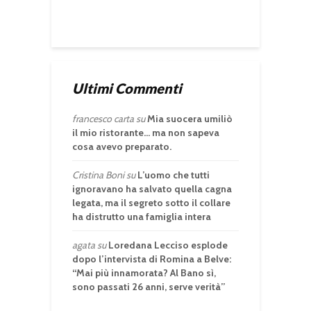
Ultimi Commenti
francesco carta
su
Mia suocera umiliò
il mio ristorante… ma non sapeva
cosa avevo preparato.
Cristina Boni
su
L’uomo che tutti
ignoravano ha salvato quella cagna
legata, ma il segreto sotto il collare
ha distrutto una famiglia intera
agata
su
Loredana Lecciso esplode
dopo l’intervista di Romina a Belve:
“Mai più innamorata? Al Bano sì,
sono passati 26 anni, serve verità”