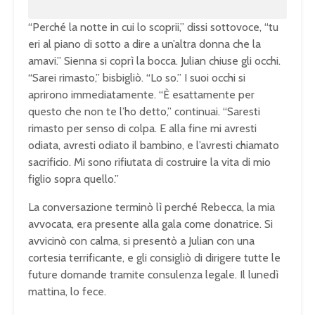
“Perché la notte in cui lo scoprii,” dissi sottovoce, “tu
eri al piano di sotto a dire a un’altra donna che la
amavi.” Sienna si coprì la bocca. Julian chiuse gli occhi.
“Sarei rimasto,” bisbigliò. “Lo so.” I suoi occhi si
aprirono immediatamente. “È esattamente per
questo che non te l’ho detto,” continuai. “Saresti
rimasto per senso di colpa. E alla fine mi avresti
odiata, avresti odiato il bambino, e l’avresti chiamato
sacrificio. Mi sono rifiutata di costruire la vita di mio
figlio sopra quello.”
La conversazione terminò lì perché Rebecca, la mia
avvocata, era presente alla gala come donatrice. Si
avvicinò con calma, si presentò a Julian con una
cortesia terrificante, e gli consigliò di dirigere tutte le
future domande tramite consulenza legale. Il lunedì
mattina, lo fece.