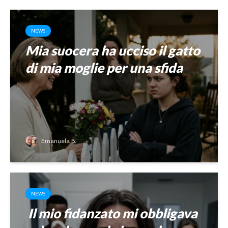
NEWS
Mia suocera ha ucciso il gatto
di mia moglie per una sfida
Emanuela B.
NEWS
Il mio fidanzato mi obbligava