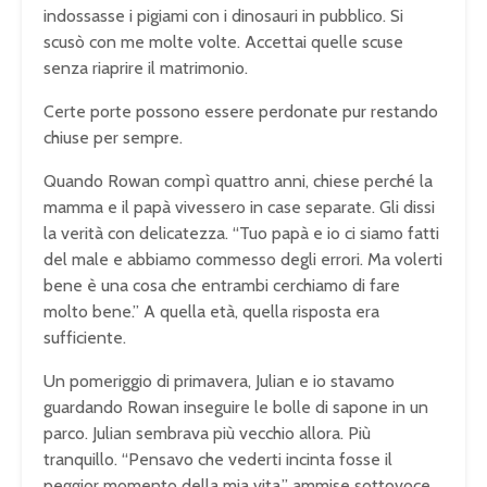
indossasse i pigiami con i dinosauri in pubblico. Si
scusò con me molte volte. Accettai quelle scuse
senza riaprire il matrimonio.
Certe porte possono essere perdonate pur restando
chiuse per sempre.
Quando Rowan compì quattro anni, chiese perché la
mamma e il papà vivessero in case separate. Gli dissi
la verità con delicatezza. “Tuo papà e io ci siamo fatti
del male e abbiamo commesso degli errori. Ma volerti
bene è una cosa che entrambi cerchiamo di fare
molto bene.” A quella età, quella risposta era
sufficiente.
Un pomeriggio di primavera, Julian e io stavamo
guardando Rowan inseguire le bolle di sapone in un
parco. Julian sembrava più vecchio allora. Più
tranquillo. “Pensavo che vederti incinta fosse il
peggior momento della mia vita,” ammise sottovoce.