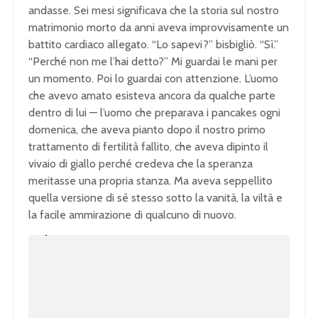
andasse. Sei mesi significava che la storia sul nostro
matrimonio morto da anni aveva improvvisamente un
battito cardiaco allegato. “Lo sapevi?” bisbigliò. “Sì.”
“Perché non me l’hai detto?” Mi guardai le mani per
un momento. Poi lo guardai con attenzione. L’uomo
che avevo amato esisteva ancora da qualche parte
dentro di lui — l’uomo che preparava i pancakes ogni
domenica, che aveva pianto dopo il nostro primo
trattamento di fertilità fallito, che aveva dipinto il
vivaio di giallo perché credeva che la speranza
meritasse una propria stanza. Ma aveva seppellito
quella versione di sé stesso sotto la vanità, la viltà e
la facile ammirazione di qualcuno di nuovo.
U
n
L
m
o
u
a
t
d
e
e
d
:
1
0
0
.
0
0
%