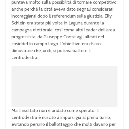
puntava molto sulla possibilità di tornare competitivo,
anche perché la città aveva dato segnali considerati
incoraggianti dopo il referendum sulla giustizia. Elly
Schlein era stata più volte in Laguna durante la
campagna elettorale, così come altri leader dell’area
progressista, da Giuseppe Conte agli alleati del
cosiddetto campo largo. L’obiettivo era chiaro:
dimostrare che, uniti, si poteva battere il
centrodestra.
U
n
L
m
o
u
a
t
d
e
e
d
:
1
0
0
.
0
0
%
Ma il risultato non è andato come sperato. Il
centrodestra è riuscito a imporsi già al primo turno,
evitando persino il ballottaggio che molti davano per