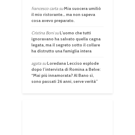
francesco carta
su
Mia suocera umiliò
il mio ristorante… ma non sapeva
cosa avevo preparato.
Cristina Boni
su
L’uomo che tutti
ignoravano ha salvato quella cagna
legata, ma il segreto sotto il collare
ha distrutto una famiglia intera
agata
su
Loredana Lecciso esplode
dopo l’intervista di Romina a Belve:
“Mai più innamorata? Al Bano sì,
sono passati 26 anni, serve verità”