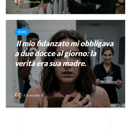
Emanuela B.
NEWS
Il mio fidanzato mi obbligava
a due docce al giorno: la
verità era sua madre.
Emanuela B.