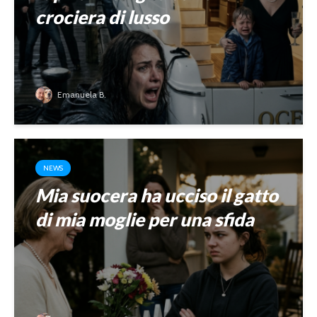
crociera di lusso
Emanuela B.
NEWS
Mia suocera ha ucciso il gatto
di mia moglie per una sfida