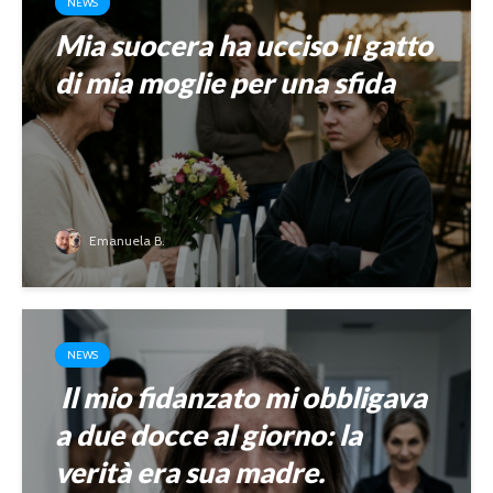
NEWS
Mia suocera ha ucciso il gatto
di mia moglie per una sfida
Emanuela B.
NEWS
Il mio fidanzato mi obbligava
a due docce al giorno: la
verità era sua madre.