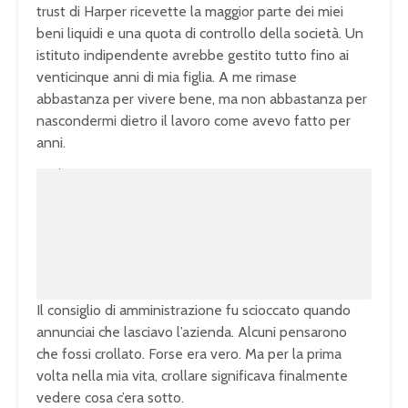
trust di Harper ricevette la maggior parte dei miei
beni liquidi e una quota di controllo della società. Un
istituto indipendente avrebbe gestito tutto fino ai
venticinque anni di mia figlia. A me rimase
abbastanza per vivere bene, ma non abbastanza per
nascondermi dietro il lavoro come avevo fatto per
anni.
U
n
L
m
o
u
a
t
d
e
e
d
:
1
0
0
.
0
0
%
Il consiglio di amministrazione fu scioccato quando
annunciai che lasciavo l’azienda. Alcuni pensarono
che fossi crollato. Forse era vero. Ma per la prima
volta nella mia vita, crollare significava finalmente
vedere cosa c’era sotto.