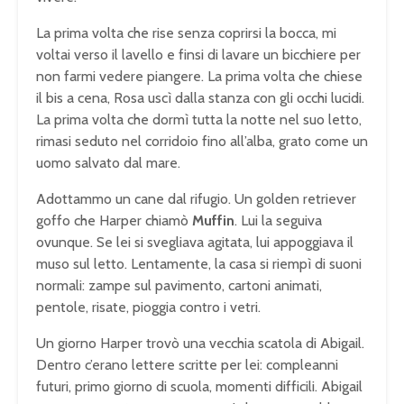
La prima volta che rise senza coprirsi la bocca, mi
voltai verso il lavello e finsi di lavare un bicchiere per
non farmi vedere piangere. La prima volta che chiese
il bis a cena, Rosa uscì dalla stanza con gli occhi lucidi.
La prima volta che dormì tutta la notte nel suo letto,
rimasi seduto nel corridoio fino all’alba, grato come un
uomo salvato dal mare.
Adottammo un cane dal rifugio. Un golden retriever
goffo che Harper chiamò
Muffin
. Lui la seguiva
ovunque. Se lei si svegliava agitata, lui appoggiava il
muso sul letto. Lentamente, la casa si riempì di suoni
normali: zampe sul pavimento, cartoni animati,
pentole, risate, pioggia contro i vetri.
Un giorno Harper trovò una vecchia scatola di Abigail.
Dentro c’erano lettere scritte per lei: compleanni
futuri, primo giorno di scuola, momenti difficili. Abigail