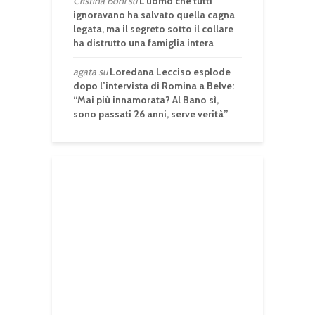
Cristina Boni
su
L’uomo che tutti
ignoravano ha salvato quella cagna
legata, ma il segreto sotto il collare
ha distrutto una famiglia intera
agata
su
Loredana Lecciso esplode
dopo l’intervista di Romina a Belve:
“Mai più innamorata? Al Bano sì,
sono passati 26 anni, serve verità”