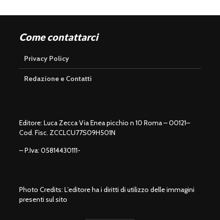
Come contattarci
Privacy Policy
Redazione e Contatti
Editore: Luca Zecca Via Enea picchio n 10 Roma – 00121–
Cod. Fisc. ZCCLCU77S09H501N
– P.Iva: 05814430111-
Photo Credits: L’editore ha i diritti di utilizzo delle immagini
presenti sul sito