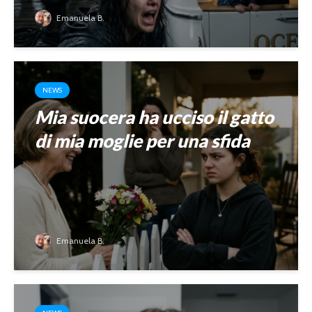
Emanuela B.
NEWS
Mia suocera ha ucciso il gatto
di mia moglie per una sfida
Emanuela B.