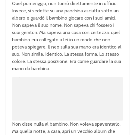
Quel pomeriggio, non tornò direttamente in ufficio.
Invece, si sedette su una panchina asciutta sotto un
albero e guardò il bambino giocare con i suoi amici.
Non sapeva il suo nome. Non sapeva chi fossero i
suoi genitori. Ma sapeva una cosa con certezza: quel
bambino era collegato a lei in un modo che non
poteva spiegare. Il neo sulla sua mano era identico al
suo. Non simile. Identico. La stessa forma. Lo stesso
colore. La stessa posizione. Era come guardare la sua
mano da bambina.
U
n
L
m
o
u
a
t
d
e
e
d
:
1
0
0
.
0
0
%
Non disse nulla al bambino. Non voleva spaventarlo.
Ma quella notte, a casa, aprì un vecchio album che