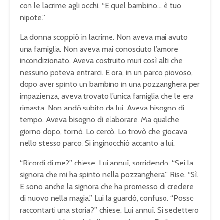
con le lacrime agli occhi. “E quel bambino… è tuo
nipote.”
La donna scoppiò in lacrime. Non aveva mai avuto
una famiglia. Non aveva mai conosciuto l’amore
incondizionato. Aveva costruito muri così alti che
nessuno poteva entrarci. E ora, in un parco piovoso,
dopo aver spinto un bambino in una pozzanghera per
impazienza, aveva trovato l’unica famiglia che le era
rimasta. Non andò subito da lui. Aveva bisogno di
tempo. Aveva bisogno di elaborare. Ma qualche
giorno dopo, tornò. Lo cercò. Lo trovò che giocava
nello stesso parco. Si inginocchiò accanto a lui.
“Ricordi di me?” chiese. Lui annuì, sorridendo. “Sei la
signora che mi ha spinto nella pozzanghera.” Rise. “Sì.
E sono anche la signora che ha promesso di credere
di nuovo nella magia.” Lui la guardò, confuso. “Posso
raccontarti una storia?” chiese. Lui annuì. Si sedettero