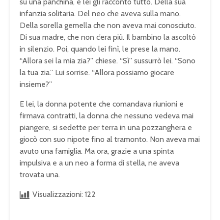
su una panchina, e lei gli raccontò tutto. Della sua
infanzia solitaria. Del neo che aveva sulla mano.
Della sorella gemella che non aveva mai conosciuto.
Di sua madre, che non c’era più. Il bambino la ascoltò
in silenzio. Poi, quando lei finì, le prese la mano.
“Allora sei la mia zia?” chiese. “Sì” sussurrò lei. “Sono
la tua zia.” Lui sorrise. “Allora possiamo giocare
insieme?”
E lei, la donna potente che comandava riunioni e
firmava contratti, la donna che nessuno vedeva mai
piangere, si sedette per terra in una pozzanghera e
giocò con suo nipote fino al tramonto. Non aveva mai
avuto una famiglia. Ma ora, grazie a una spinta
impulsiva e a un neo a forma di stella, ne aveva
trovata una.
Visualizzazioni:
122