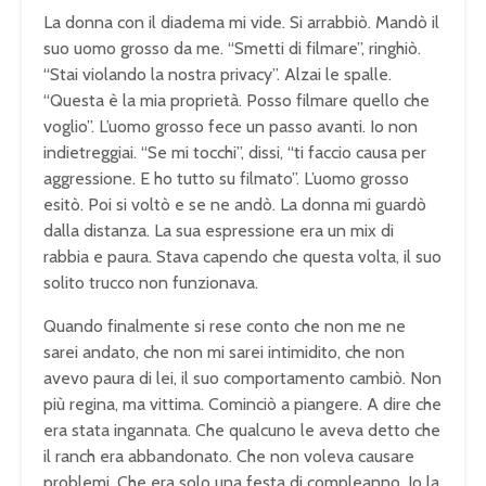
La donna con il diadema mi vide. Si arrabbiò. Mandò il
suo uomo grosso da me. “Smetti di filmare”, ringhiò.
“Stai violando la nostra privacy”. Alzai le spalle.
“Questa è la mia proprietà. Posso filmare quello che
voglio”. L’uomo grosso fece un passo avanti. Io non
indietreggiai. “Se mi tocchi”, dissi, “ti faccio causa per
aggressione. E ho tutto su filmato”. L’uomo grosso
esitò. Poi si voltò e se ne andò. La donna mi guardò
dalla distanza. La sua espressione era un mix di
rabbia e paura. Stava capendo che questa volta, il suo
solito trucco non funzionava.
Quando finalmente si rese conto che non me ne
sarei andato, che non mi sarei intimidito, che non
avevo paura di lei, il suo comportamento cambiò. Non
più regina, ma vittima. Cominciò a piangere. A dire che
era stata ingannata. Che qualcuno le aveva detto che
il ranch era abbandonato. Che non voleva causare
problemi. Che era solo una festa di compleanno. Io la