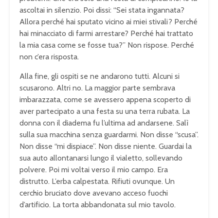
ascoltai in silenzio. Poi dissi: “Sei stata ingannata?
Allora perché hai sputato vicino ai miei stivali? Perché
hai minacciato di farmi arrestare? Perché hai trattato
la mia casa come se fosse tua?” Non rispose. Perché
non c’era risposta.
Alla fine, gli ospiti se ne andarono tutti. Alcuni si
scusarono. Altri no. La maggior parte sembrava
imbarazzata, come se avessero appena scoperto di
aver partecipato a una festa su una terra rubata. La
donna con il diadema fu l’ultima ad andarsene. Salì
sulla sua macchina senza guardarmi. Non disse “scusa”.
Non disse “mi dispiace”. Non disse niente. Guardai la
sua auto allontanarsi lungo il vialetto, sollevando
polvere. Poi mi voltai verso il mio campo. Era
distrutto. L’erba calpestata. Rifiuti ovunque. Un
cerchio bruciato dove avevano acceso fuochi
d’artificio. La torta abbandonata sul mio tavolo.