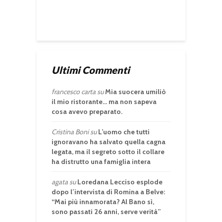
Ultimi Commenti
francesco carta
su
Mia suocera umiliò
il mio ristorante… ma non sapeva
cosa avevo preparato.
Cristina Boni
su
L’uomo che tutti
ignoravano ha salvato quella cagna
legata, ma il segreto sotto il collare
ha distrutto una famiglia intera
agata
su
Loredana Lecciso esplode
dopo l’intervista di Romina a Belve:
“Mai più innamorata? Al Bano sì,
sono passati 26 anni, serve verità”