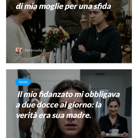
di mia moglie per una sfida
Emanuela B.
NEWS
Il mio fidanzato mi obbligava
a due docce al giorno: la
verità era sua madre.