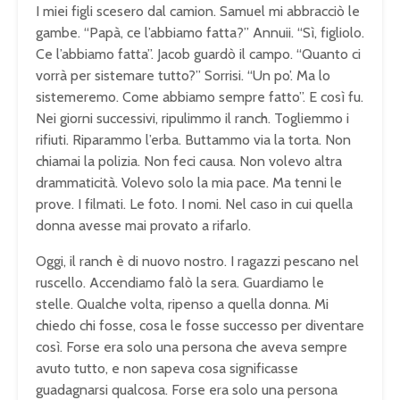
I miei figli scesero dal camion. Samuel mi abbracciò le
gambe. “Papà, ce l’abbiamo fatta?” Annuii. “Sì, figliolo.
Ce l’abbiamo fatta”. Jacob guardò il campo. “Quanto ci
vorrà per sistemare tutto?” Sorrisi. “Un po’. Ma lo
sistemeremo. Come abbiamo sempre fatto”. E così fu.
Nei giorni successivi, ripulimmo il ranch. Togliemmo i
rifiuti. Riparammo l’erba. Buttammo via la torta. Non
chiamai la polizia. Non feci causa. Non volevo altra
drammaticità. Volevo solo la mia pace. Ma tenni le
prove. I filmati. Le foto. I nomi. Nel caso in cui quella
donna avesse mai provato a rifarlo.
Oggi, il ranch è di nuovo nostro. I ragazzi pescano nel
ruscello. Accendiamo falò la sera. Guardiamo le
stelle. Qualche volta, ripenso a quella donna. Mi
chiedo chi fosse, cosa le fosse successo per diventare
così. Forse era solo una persona che aveva sempre
avuto tutto, e non sapeva cosa significasse
guadagnarsi qualcosa. Forse era solo una persona