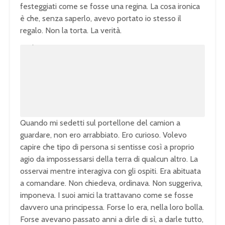
festeggiati come se fosse una regina. La cosa ironica
è che, senza saperlo, avevo portato io stesso il
regalo. Non la torta. La verità.
U
n
L
m
o
u
a
t
d
e
e
d
:
1
0
0
.
0
0
%
Quando mi sedetti sul portellone del camion a
guardare, non ero arrabbiato. Ero curioso. Volevo
capire che tipo di persona si sentisse così a proprio
agio da impossessarsi della terra di qualcun altro. La
osservai mentre interagiva con gli ospiti. Era abituata
a comandare. Non chiedeva, ordinava. Non suggeriva,
imponeva. I suoi amici la trattavano come se fosse
davvero una principessa. Forse lo era, nella loro bolla.
Forse avevano passato anni a dirle di sì, a darle tutto,