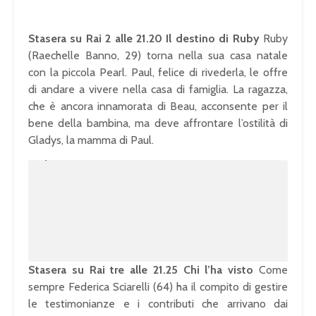
Stasera su Rai 2 alle 21.20 Il destino di Ruby
Ruby
(Raechelle Banno, 29) torna nella sua casa natale
con la piccola Pearl. Paul, felice di rivederla, le offre
di andare a vivere nella casa di famiglia. La ragazza,
che è ancora innamorata di Beau, acconsente per il
bene della bambina, ma deve affrontare l’ostilità di
Gladys, la mamma di Paul.
U
n
L
m
o
u
a
t
d
e
e
d
:
1
0
0
.
0
0
%
Stasera su Rai tre alle 21.25 Chi l’ha visto
Come
sempre Federica Sciarelli (64) ha il compito di gestire
le testimonianze e i contributi che arrivano dai