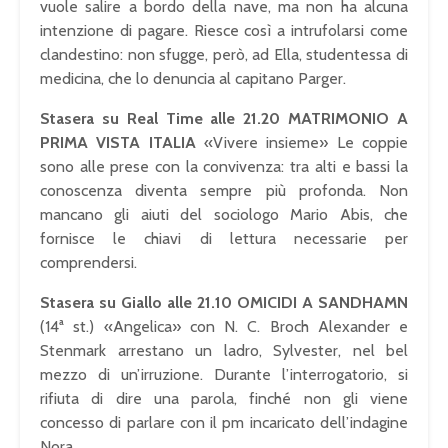
vuole salire a bordo della nave, ma non ha alcuna
intenzione di pagare. Riesce così a intrufolarsi come
clandestino: non sfugge, però, ad Ella, studentessa di
medicina, che lo denuncia al capitano Parger.
Stasera su Real Time alle 21.20 MATRIMONIO A
PRIMA VISTA ITALIA
«Vivere insieme» Le coppie
sono alle prese con la convivenza: tra alti e bassi la
conoscenza diventa sempre più profonda. Non
mancano gli aiuti del sociologo Mario Abis, che
fornisce le chiavi di lettura necessarie per
comprendersi.
Stasera su Giallo alle 21.10 OMICIDI A SANDHAMN
(14ª st.) «Angelica» con N. C. Broch Alexander e
Stenmark arrestano un ladro, Sylvester, nel bel
mezzo di un’irruzione. Durante l’interrogatorio, si
rifiuta di dire una parola, finché non gli viene
concesso di parlare con il pm incaricato dell’indagine
Nora.