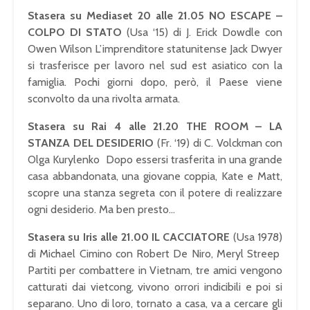
Stasera su Mediaset 20 alle 21.05 NO ESCAPE –
COLPO DI STATO
(Usa ‘15) di J. Erick Dowdle con
Owen Wilson L’imprenditore statunitense Jack Dwyer
si trasferisce per lavoro nel sud est asiatico con la
famiglia. Pochi giorni dopo, però, il Paese viene
sconvolto da una rivolta armata.
Stasera su Rai 4 alle 21.20 THE ROOM – LA
STANZA DEL DESIDERIO
(Fr. ‘19) di C. Volckman con
Olga Kurylenko Dopo essersi trasferita in una grande
casa abbandonata, una giovane coppia, Kate e Matt,
scopre una stanza segreta con il potere di realizzare
ogni desiderio. Ma ben presto…
Stasera su Iris alle 21.00 IL CACCIATORE
(Usa 1978)
di Michael Cimino con Robert De Niro, Meryl Streep
Partiti per combattere in Vietnam, tre amici vengono
catturati dai vietcong, vivono orrori indicibili e poi si
separano. Uno di loro, tornato a casa, va a cercare gli