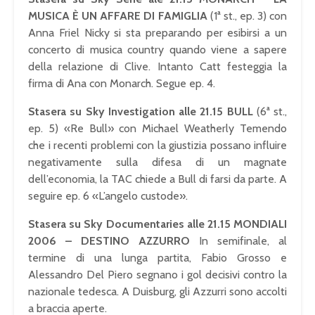
MUSICA È UN AFFARE DI FAMIGLIA
(1ª st., ep. 3) con
Anna Friel Nicky si sta preparando per esibirsi a un
concerto di musica country quando viene a sapere
della relazione di Clive. Intanto Catt festeggia la
firma di Ana con Monarch. Segue ep. 4.
Stasera su Sky Investigation alle 21.15 BULL
(6ª st.,
ep. 5) «Re Bull» con Michael Weatherly Temendo
che i recenti problemi con la giustizia possano influire
negativamente sulla difesa di un magnate
dell’economia, la TAC chiede a Bull di farsi da parte. A
seguire ep. 6 «L’angelo custode».
Stasera su Sky Documentaries alle 21.15 MONDIALI
2006 – DESTINO AZZURRO
In semifinale, al
termine di una lunga partita, Fabio Grosso e
Alessandro Del Piero segnano i gol decisivi contro la
nazionale tedesca. A Duisburg, gli Azzurri sono accolti
a braccia aperte.