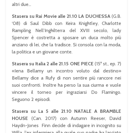
altri due…
Stasera su Rai Movie alle 21.10 LA DUCHESSA
(G.B.
‘08) di Saul Dibb con Keira Knightley, Charlotte
Rampling Nell’Inghilterra del XVIII secolo, lady
Spencer è costretta a sposare un duca molto più
anziano di lei, che la tradisce. Si consola con la moda,
la politica e un giovane conte.
Stasera su Italia 2 alle 21.15 ONE PIECE
(15ª st., ep. 7)
«Iena Bellamy un incontro voluto dal destino»
Bellamy dice a Rufy di non sentire più rancore nei
suoi confronti. Inoltre ha perso la sua ciurma e vuole
vincere il torneo per ingraziarsi Do Flamingo.
Seguono 2 episodi.
Stasera su La 5 alle 21.10 NATALE A BRAMBLE
HOUSE
(Can. 2017) con Autumn Reeser, David
Haydn-Jones Finn decide di indagare in incognito su
Willa, l’ex infermiera alla quale suo padre ha lasciato