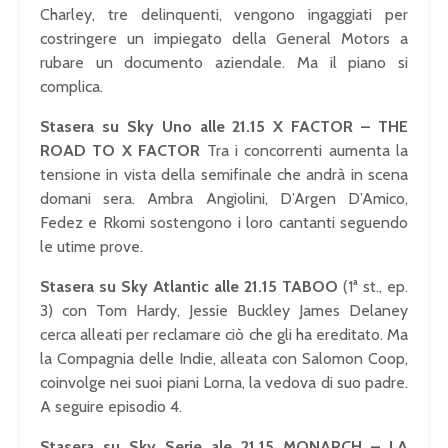
Charley, tre delinquenti, vengono ingaggiati per
costringere un impiegato della General Motors a
rubare un documento aziendale. Ma il piano si
complica.
Stasera su Sky Uno alle 21.15 X FACTOR – THE
ROAD TO X FACTOR
Tra i concorrenti aumenta la
tensione in vista della semifinale che andrà in scena
domani sera. Ambra Angiolini, D’Argen D’Amico,
Fedez e Rkomi sostengono i loro cantanti seguendo
le utime prove.
Stasera su Sky Atlantic alle 21.15 TABOO
(1ª st., ep.
3) con Tom Hardy, Jessie Buckley James Delaney
cerca alleati per reclamare ciò che gli ha ereditato. Ma
la Compagnia delle Indie, alleata con Salomon Coop,
coinvolge nei suoi piani Lorna, la vedova di suo padre.
A seguire episodio 4.
Stasera su Sky Serie ale 21.15 MONARCH – LA