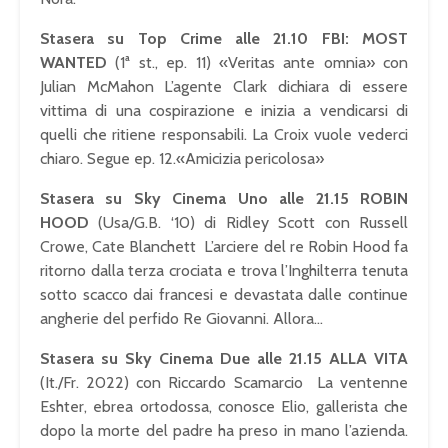
Stasera su Top Crime alle 21.10 FBI: MOST
WANTED
(1ª st., ep. 11) «Veritas ante omnia» con
Julian McMahon L’agente Clark dichiara di essere
vittima di una cospirazione e inizia a vendicarsi di
quelli che ritiene responsabili. La Croix vuole vederci
chiaro. Segue ep. 12.«Amicizia pericolosa»
Stasera su Sky Cinema Uno alle 21.15 ROBIN
HOOD
(Usa/G.B. ‘10) di Ridley Scott con Russell
Crowe, Cate Blanchett L’arciere del re Robin Hood fa
ritorno dalla terza crociata e trova l’Inghilterra tenuta
sotto scacco dai francesi e devastata dalle continue
angherie del perfido Re Giovanni. Allora…
Stasera su Sky Cinema Due alle 21.15 ALLA VITA
(It./Fr. 2022) con Riccardo Scamarcio La ventenne
Eshter, ebrea ortodossa, conosce Elio, gallerista che
dopo la morte del padre ha preso in mano l’azienda.