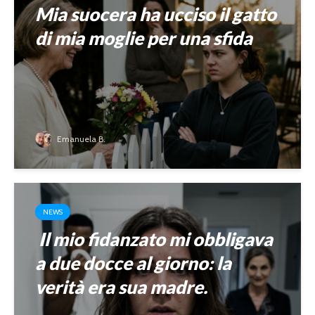
Mia suocera ha ucciso il gatto
di mia moglie per una sfida
Emanuela B.
NEWS
Il mio fidanzato mi obbligava
a due docce al giorno: la
verità era sua madre.