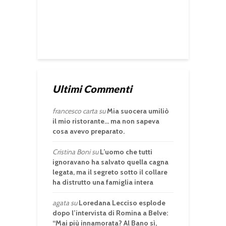
Ultimi Commenti
francesco carta
su
Mia suocera umiliò
il mio ristorante… ma non sapeva
cosa avevo preparato.
Cristina Boni
su
L’uomo che tutti
ignoravano ha salvato quella cagna
legata, ma il segreto sotto il collare
ha distrutto una famiglia intera
agata
su
Loredana Lecciso esplode
dopo l’intervista di Romina a Belve:
“Mai più innamorata? Al Bano sì,