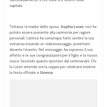
capitale.
Tuttavia, la madre dello sposo,
Sophia Loren
, non ha
potuto essere presente alla cerimonia per ragioni
personali. L’attrice ha comunque fatto sentire la sua
vicinanza inviando un videomessaggio, proiettato
durante l’evento. Nel messaggio, ha espresso il suo
affetto e le sue congratulazioni per il figlio e la nuova
nuora. Secondo quanto riportato dal settimanale
Chi
,
la Loren attende ora la coppia per celebrare insieme
la festa ufficiale a
Ginevra
.
U
n
L
m
o
u
a
t
d
e
e
d
:
1
0
0
.
0
0
%