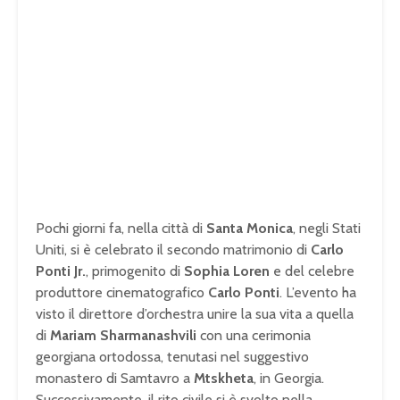
Pochi giorni fa, nella città di
Santa Monica
, negli Stati
Uniti, si è celebrato il secondo matrimonio di
Carlo
Ponti Jr.
, primogenito di
Sophia Loren
e del celebre
produttore cinematografico
Carlo Ponti
. L’evento ha
visto il direttore d’orchestra unire la sua vita a quella
di
Mariam Sharmanashvili
con una cerimonia
georgiana ortodossa, tenutasi nel suggestivo
monastero di Samtavro a
Mtskheta
, in Georgia.
Successivamente, il rito civile si è svolto nella