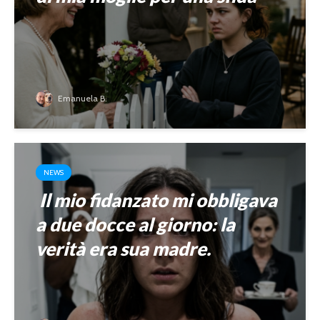
Emanuela B.
NEWS
Il mio fidanzato mi obbligava
a due docce al giorno: la
verità era sua madre.