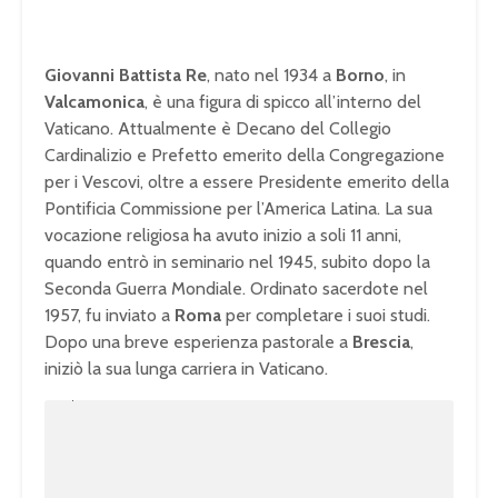
Giovanni Battista Re
, nato nel 1934 a
Borno
, in
Valcamonica
, è una figura di spicco all’interno del
Vaticano. Attualmente è Decano del Collegio
Cardinalizio e Prefetto emerito della Congregazione
per i Vescovi, oltre a essere Presidente emerito della
Pontificia Commissione per l’America Latina. La sua
vocazione religiosa ha avuto inizio a soli 11 anni,
quando entrò in seminario nel 1945, subito dopo la
Seconda Guerra Mondiale. Ordinato sacerdote nel
1957, fu inviato a
Roma
per completare i suoi studi.
Dopo una breve esperienza pastorale a
Brescia
,
iniziò la sua lunga carriera in Vaticano.
U
n
L
m
o
u
a
t
d
e
e
d
:
1
0
0
.
0
0
%