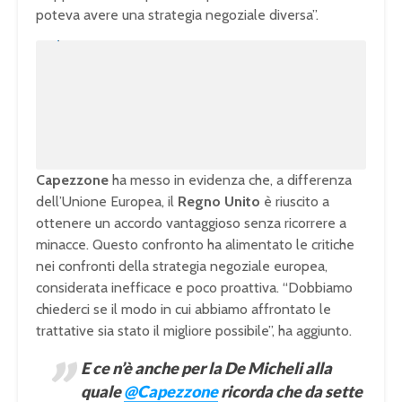
poteva avere una strategia negoziale diversa”.
U
n
L
m
o
u
a
t
d
e
e
d
:
1
0
0
.
0
0
%
Capezzone
ha messo in evidenza che, a differenza
dell’Unione Europea, il
Regno Unito
è riuscito a
ottenere un accordo vantaggioso senza ricorrere a
minacce. Questo confronto ha alimentato le critiche
nei confronti della strategia negoziale europea,
considerata inefficace e poco proattiva. “Dobbiamo
chiederci se il modo in cui abbiamo affrontato le
trattative sia stato il migliore possibile”, ha aggiunto.
E ce n’è anche per la De Micheli alla
quale
@Capezzone
ricorda che da sette