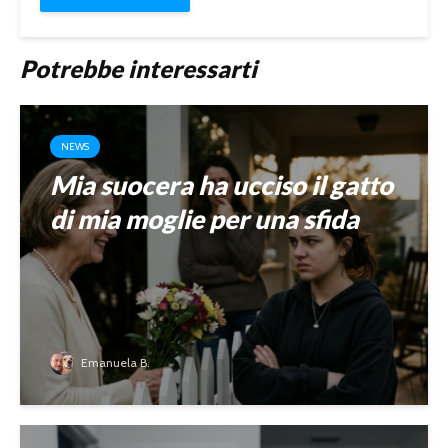
Potrebbe interessarti
NEWS
Mia suocera ha ucciso il gatto
di mia moglie per una sfida
Emanuela B.