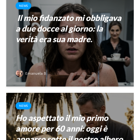
NEWS
Il mio fidanzato mi obbligava
a due docce al giorno: la
verità era sua madre.
Emanuela B.
NEWS
Ho aspettato il mio primo
amore per 60 anni: oggi è
apparso sotto il nostro albero