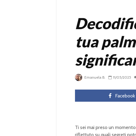
Decodific
tua palm
significa
Emanuela B.
11/05/2025
Facebook
Ti sei mai preso un momento p
riflettuto su quali segreti po