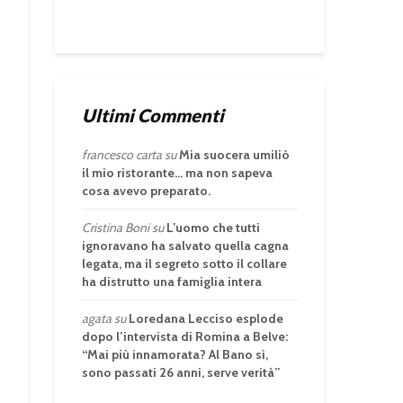
Ultimi Commenti
francesco carta
su
Mia suocera umiliò
il mio ristorante… ma non sapeva
cosa avevo preparato.
Cristina Boni
su
L’uomo che tutti
ignoravano ha salvato quella cagna
legata, ma il segreto sotto il collare
ha distrutto una famiglia intera
agata
su
Loredana Lecciso esplode
dopo l’intervista di Romina a Belve:
“Mai più innamorata? Al Bano sì,
sono passati 26 anni, serve verità”