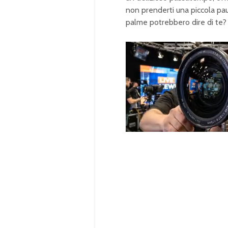
non prenderti una piccola paus
palme potrebbero dire di te?
U
n
L
m
o
u
a
t
d
e
e
d
:
1
0
0
.
0
0
%