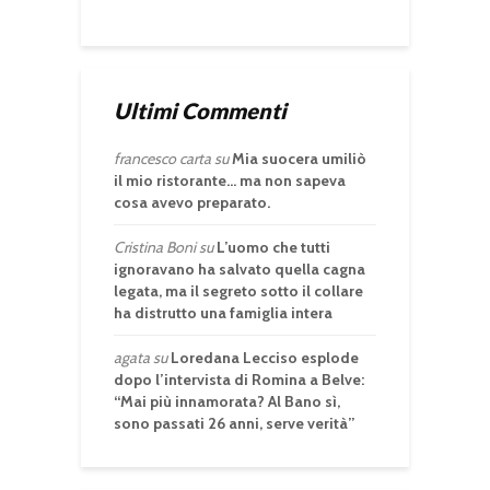
Ultimi Commenti
francesco carta
su
Mia suocera umiliò
il mio ristorante… ma non sapeva
cosa avevo preparato.
Cristina Boni
su
L’uomo che tutti
ignoravano ha salvato quella cagna
legata, ma il segreto sotto il collare
ha distrutto una famiglia intera
agata
su
Loredana Lecciso esplode
dopo l’intervista di Romina a Belve:
“Mai più innamorata? Al Bano sì,
sono passati 26 anni, serve verità”