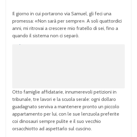
Il giorno in cui portarono via Samuel, gli feci una
promessa: «Non sarà per sempre». A soli quattordici
anni, mi ritrovai a crescere mio fratello di sei, fino a
quando il sistema non ci separò.
U
n
L
m
o
u
a
t
d
e
e
d
:
1
0
0
.
0
0
%
Otto famiglie affidatarie, innumerevoli petizioni in
tribunale, tre lavori e la scuola serale: ogni dollaro
guadagnato serviva a mantenere pronto un piccolo
appartamento per lui, con le sue lenzuola preferite
coi dinosauri sempre pulite e il suo vecchio
orsacchiotto ad aspettarlo sul cuscino.