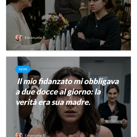
Emanuela B.
NEWS
Il mio fidanzato mi obbligava
a due docce al giorno: la
verità era sua madre.
Emanuela B.