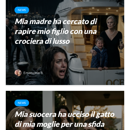
NEWS
Mia madre ha cercato di
rapire mio figlio con una
crociera di lusso
Emanuela B.
NEWS
Mia suocera ha ucciso il gatto
di mia moglie per una sfida