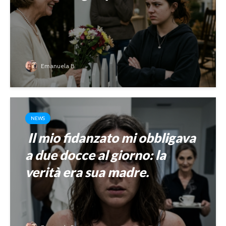
Emanuela B.
NEWS
Il mio fidanzato mi obbligava
a due docce al giorno: la
verità era sua madre.