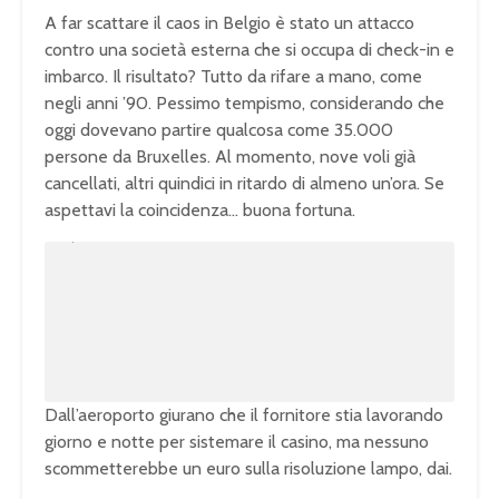
A far scattare il caos in Belgio è stato un attacco
contro una società esterna che si occupa di check-in e
imbarco. Il risultato? Tutto da rifare a mano, come
negli anni ’90. Pessimo tempismo, considerando che
oggi dovevano partire qualcosa come 35.000
persone da Bruxelles. Al momento, nove voli già
cancellati, altri quindici in ritardo di almeno un’ora. Se
aspettavi la coincidenza… buona fortuna.
U
n
L
m
o
u
a
t
d
e
e
d
:
1
0
0
.
0
0
%
Dall’aeroporto giurano che il fornitore stia lavorando
giorno e notte per sistemare il casino, ma nessuno
scommetterebbe un euro sulla risoluzione lampo, dai.