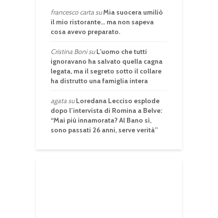
francesco carta
su
Mia suocera umiliò
il mio ristorante… ma non sapeva
cosa avevo preparato.
Cristina Boni
su
L’uomo che tutti
ignoravano ha salvato quella cagna
legata, ma il segreto sotto il collare
ha distrutto una famiglia intera
agata
su
Loredana Lecciso esplode
dopo l’intervista di Romina a Belve:
“Mai più innamorata? Al Bano sì,
sono passati 26 anni, serve verità”