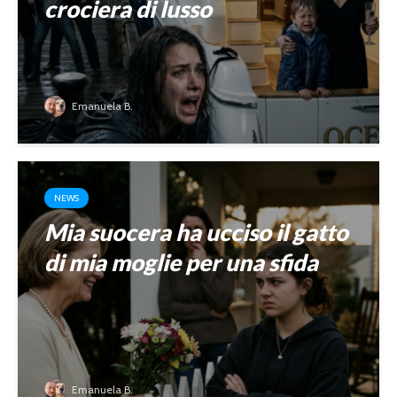
crociera di lusso
Emanuela B.
NEWS
Mia suocera ha ucciso il gatto
di mia moglie per una sfida
Emanuela B.