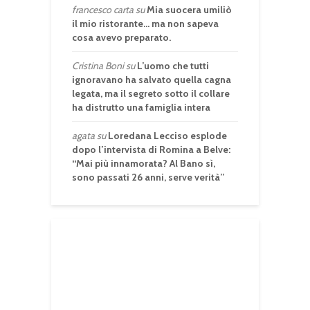
francesco carta
su
Mia suocera umiliò
il mio ristorante… ma non sapeva
cosa avevo preparato.
Cristina Boni
su
L’uomo che tutti
ignoravano ha salvato quella cagna
legata, ma il segreto sotto il collare
ha distrutto una famiglia intera
agata
su
Loredana Lecciso esplode
dopo l’intervista di Romina a Belve:
“Mai più innamorata? Al Bano sì,
sono passati 26 anni, serve verità”