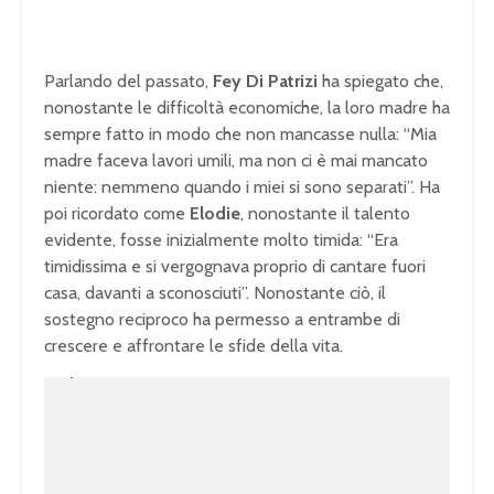
Parlando del passato,
Fey Di Patrizi
ha spiegato che,
nonostante le difficoltà economiche, la loro madre ha
sempre fatto in modo che non mancasse nulla: “Mia
madre faceva lavori umili, ma non ci è mai mancato
niente: nemmeno quando i miei si sono separati”. Ha
poi ricordato come
Elodie
, nonostante il talento
evidente, fosse inizialmente molto timida: “Era
timidissima e si vergognava proprio di cantare fuori
casa, davanti a sconosciuti”. Nonostante ciò, il
sostegno reciproco ha permesso a entrambe di
crescere e affrontare le sfide della vita.
U
n
L
m
o
u
a
t
d
e
e
d
:
1
0
0
.
0
0
%