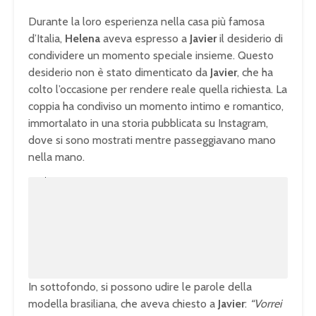
Durante la loro esperienza nella casa più famosa
d’Italia,
Helena
aveva espresso a
Javier
il desiderio di
condividere un momento speciale insieme. Questo
desiderio non è stato dimenticato da
Javier
, che ha
colto l’occasione per rendere reale quella richiesta. La
coppia ha condiviso un momento intimo e romantico,
immortalato in una storia pubblicata su Instagram,
dove si sono mostrati mentre passeggiavano mano
nella mano.
U
n
L
m
o
u
a
t
d
e
e
d
:
1
0
0
.
0
0
%
In sottofondo, si possono udire le parole della
modella brasiliana, che aveva chiesto a
Javier
:
“Vorrei