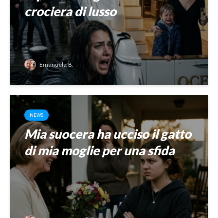
crociera di lusso
Emanuela B.
NEWS
Mia suocera ha ucciso il gatto
di mia moglie per una sfida