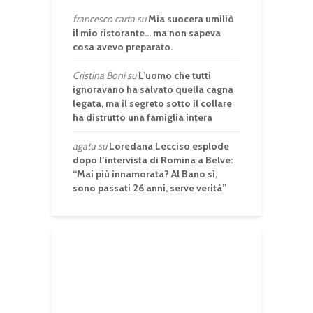
francesco carta
su
Mia suocera umiliò
il mio ristorante… ma non sapeva
cosa avevo preparato.
Cristina Boni
su
L’uomo che tutti
ignoravano ha salvato quella cagna
legata, ma il segreto sotto il collare
ha distrutto una famiglia intera
agata
su
Loredana Lecciso esplode
dopo l’intervista di Romina a Belve:
“Mai più innamorata? Al Bano sì,
sono passati 26 anni, serve verità”