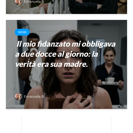
Emanuela B.
NEWS
Il mio fidanzato mi obbligava
a due docce al giorno: la
verità era sua madre.
Emanuela B.