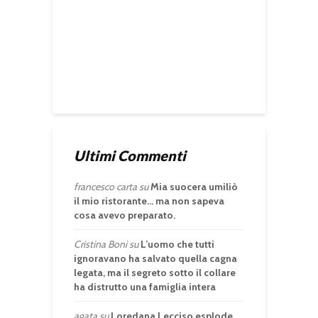
Ultimi Commenti
francesco carta
su
Mia suocera umiliò
il mio ristorante… ma non sapeva
cosa avevo preparato.
Cristina Boni
su
L’uomo che tutti
ignoravano ha salvato quella cagna
legata, ma il segreto sotto il collare
ha distrutto una famiglia intera
agata
su
Loredana Lecciso esplode