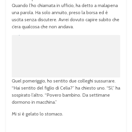
Quando l’ho chiamata in ufficio, ha detto a malapena
una parola. Ha solo annuito, preso la borsa ed è
uscita senza discutere. Avrei dovuto capire subito che
c’era qualcosa che non andava.
U
n
L
m
o
u
a
t
d
e
e
d
:
1
0
0
.
0
0
%
Quel pomeriggio, ho sentito due colleghi sussurrare.
“Hai sentito del figlio di Celia?” ha chiesto uno. “Sì,” ha
sospirato l’altro. “Povero bambino. Da settimane
dormono in macchina.”
Mi si è gelato lo stomaco.