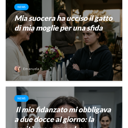
NEWS
Mia suocera ha ucciso il gatto
di mia moglie per una sfida
Emanuela B.
NEWS
Il mio fidanzato mi obbligava
a due docce al giorno: la