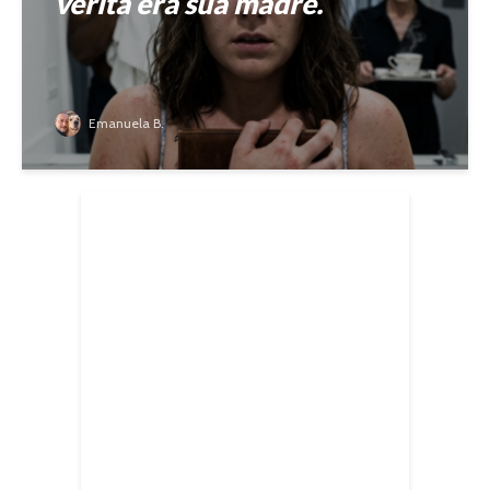
verità era sua madre.
Emanuela B.