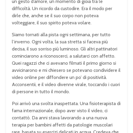
un gesto d’amore, un momento di gioia tra le
difficoltà. Un ricordo da custodire. Era il modo per
dirle che, anche se il suo corpo non poteva
volteggiare, il suo spirito poteva volare.
Siamo tornati alla pista ogni settimana, per tutto
l’inverno. Ogni volta, la sua stretta si faceva più
decisa, il suo sorriso più luminoso. Gli altri pattinatori
cominciarono a riconoscerci, a salutarci con affetto.
Quei ragazzi che ci avevano filmati il primo giorno si
avvicinarono e mi chiesero se potevano condividere il
video online per diffondere un po’ di positività.
Acconsentii, e il video divenne virale, toccando i cuori
di persone in tutto il mondo.
Poi arrivò una svolta inaspettata. Una fisioterapista di
fama internazionale, dopo aver visto il video, ci
contattò. Da anni stava lavorando a una nuova
terapia per bambini affetti da patologie muscolari
rare, basata su esercizi delicati in acqua. Credeva che