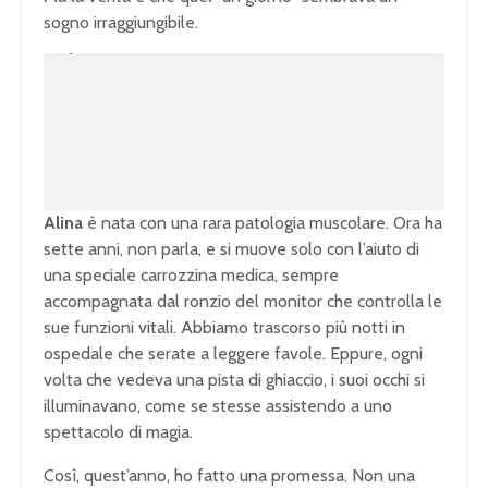
sogno irraggiungibile.
U
n
L
m
o
u
a
t
d
e
e
d
:
1
0
0
.
0
0
%
Alina
è nata con una rara patologia muscolare. Ora ha
sette anni, non parla, e si muove solo con l’aiuto di
una speciale carrozzina medica, sempre
accompagnata dal ronzio del monitor che controlla le
sue funzioni vitali. Abbiamo trascorso più notti in
ospedale che serate a leggere favole. Eppure, ogni
volta che vedeva una pista di ghiaccio, i suoi occhi si
illuminavano, come se stesse assistendo a uno
spettacolo di magia.
Così, quest’anno, ho fatto una promessa. Non una