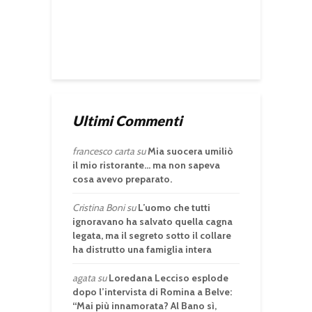
Ultimi Commenti
francesco carta
su
Mia suocera umiliò
il mio ristorante… ma non sapeva
cosa avevo preparato.
Cristina Boni
su
L’uomo che tutti
ignoravano ha salvato quella cagna
legata, ma il segreto sotto il collare
ha distrutto una famiglia intera
agata
su
Loredana Lecciso esplode
dopo l’intervista di Romina a Belve:
“Mai più innamorata? Al Bano sì,