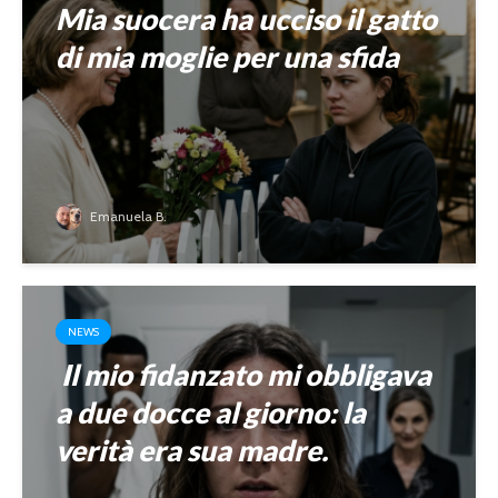
Mia suocera ha ucciso il gatto
di mia moglie per una sfida
Emanuela B.
NEWS
Il mio fidanzato mi obbligava
a due docce al giorno: la
verità era sua madre.