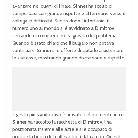
avanzare nei quarti di finale,
Sinner
ha scelto di
comportarsi con grande rispetto e attenzione verso il
collega in difficoltà. Subito dopo l’infortunio, il
numero uno al mondo si è avvicinato a
Dimitrov
,
cercando di comprendere la gravità del problema.
Quando è stato chiaro che il bulgaro non poteva
continuare,
Sinner
si è offerto di aiutarlo a sistemare
le sue cose, mostrando grande discrezione e rispetto.
U
n
L
m
o
u
a
t
d
e
e
d
:
1
0
0
.
0
0
%
Il gesto più significativo è arrivato nel momento in cui
Sinner
ha raccolto la racchetta di
Dimitrov
, l’ha
posizionata insieme alle altre e si è occupato di
portare la borsa del collega fuori dal campo. Questi