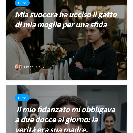
NEWS
Mia suocera ha ucciso il gatto
di mia moglie per una sfida
Emanuela B.
NEWS
Il mio fidanzato mi obbligava
a due docce al giorno: la
verità era sua madre.