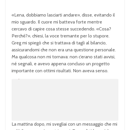
«Lena, dobbiamo lasciarti andare», disse, evitando il
mio sguardo. Il cuore mi batteva forte mentre
cercavo di capire cosa stesse succedendo. «Cosa?
Perché?», chiesi, la voce tremante per lo stupore.
Greg mi spiegò che si trattava di tagli al bilancio,
assicurandomi che non era una questione personale.
Ma qualcosa non mi tornava: non c’erano stati avvisi,
né segnali, e avevo appena concluso un progetto
importante con ottimi risultati. Non aveva senso.
U
n
L
m
o
u
a
t
d
e
e
d
:
1
0
0
.
0
0
%
La mattina dopo, mi svegliai con un messaggio che mi