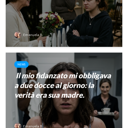
Emanuela B.
NEWS
Il mio fidanzato mi obbligava
a due docce al giorno: la
verità era sua madre.
Emanuela B.