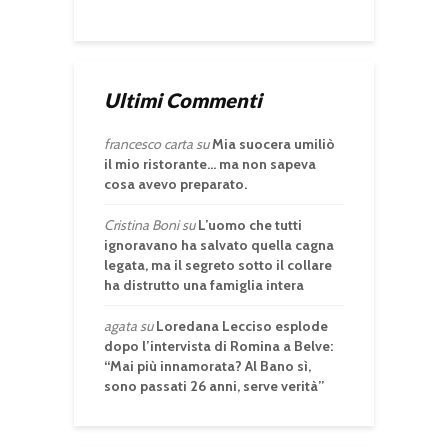
Ultimi Commenti
francesco carta
su
Mia suocera umiliò
il mio ristorante… ma non sapeva
cosa avevo preparato.
Cristina Boni
su
L’uomo che tutti
ignoravano ha salvato quella cagna
legata, ma il segreto sotto il collare
ha distrutto una famiglia intera
agata
su
Loredana Lecciso esplode
dopo l’intervista di Romina a Belve:
“Mai più innamorata? Al Bano sì,
sono passati 26 anni, serve verità”