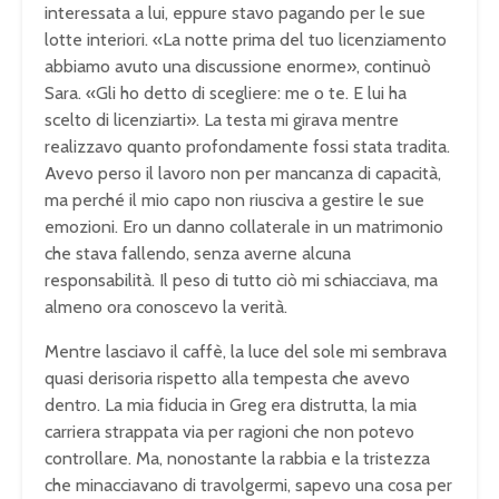
interessata a lui, eppure stavo pagando per le sue
lotte interiori. «La notte prima del tuo licenziamento
abbiamo avuto una discussione enorme», continuò
Sara. «Gli ho detto di scegliere: me o te. E lui ha
scelto di licenziarti». La testa mi girava mentre
realizzavo quanto profondamente fossi stata tradita.
Avevo perso il lavoro non per mancanza di capacità,
ma perché il mio capo non riusciva a gestire le sue
emozioni. Ero un danno collaterale in un matrimonio
che stava fallendo, senza averne alcuna
responsabilità. Il peso di tutto ciò mi schiacciava, ma
almeno ora conoscevo la verità.
Mentre lasciavo il caffè, la luce del sole mi sembrava
quasi derisoria rispetto alla tempesta che avevo
dentro. La mia fiducia in Greg era distrutta, la mia
carriera strappata via per ragioni che non potevo
controllare. Ma, nonostante la rabbia e la tristezza
che minacciavano di travolgermi, sapevo una cosa per