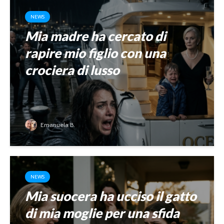
NEWS
Mia madre ha cercato di
rapire mio figlio con una
crociera di lusso
Emanuela B.
NEWS
Mia suocera ha ucciso il gatto
di mia moglie per una sfida