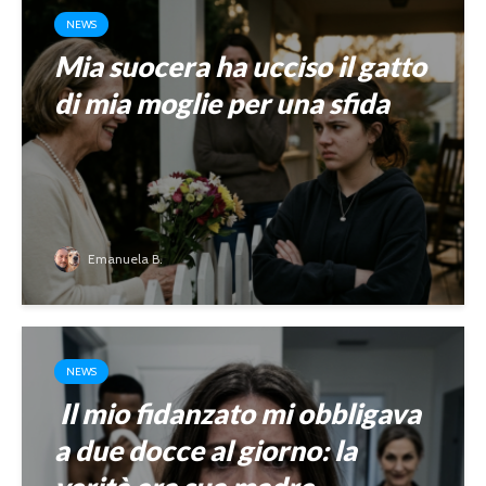
NEWS
Mia suocera ha ucciso il gatto
di mia moglie per una sfida
Emanuela B.
NEWS
Il mio fidanzato mi obbligava
a due docce al giorno: la