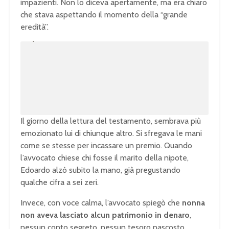
impazienti. Non lo diceva apertamente, ma era chiaro
che stava aspettando il momento della “grande
eredità”.
U
n
L
m
o
u
a
t
d
e
e
d
:
1
0
0
.
0
0
%
Il giorno della lettura del testamento, sembrava più
emozionato lui di chiunque altro. Si sfregava le mani
come se stesse per incassare un premio. Quando
l’avvocato chiese chi fosse il marito della nipote,
Edoardo alzò subito la mano, già pregustando
qualche cifra a sei zeri.
Invece, con voce calma, l’avvocato spiegò che
nonna
non aveva lasciato alcun patrimonio in denaro
,
nessun conto segreto, nessun tesoro nascosto.