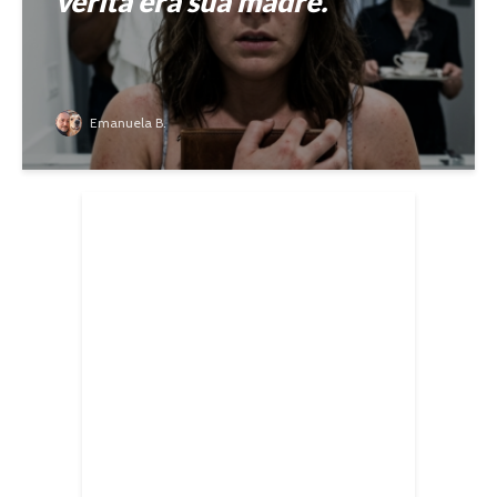
verità era sua madre.
Emanuela B.