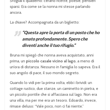
Sfogliai il quaderno: c’erano ricette, poesie, pensieri
sparsi. Era come se la nonna mi stesse parlando
ancora.
La chiave? Accompagnata da un biglietto:
“Questa apre la porta di un posto che ho
amato profondamente. Spero che
diventi anche il tuo rifugio.”
Bruna mi spiegò che nonna aveva acquistato, anni
prima, un
piccolo casale vicino al lago
, a meno di
un’ora di distanza. Nessuno in famiglia lo sapeva. Era il
suo angolo di pace, il suo mondo segreto.
Quando lo vidi per la prima volta, ebbi i brividi: un
cottage rustico, due stanze, un caminetto in pietra, e
un piccolo pontile che si affacciava sul lago. Non era
una villa, ma per me era un tesoro. Edoardo, invece,
rimase deluso: “Vale poco, non ci fai niente.”