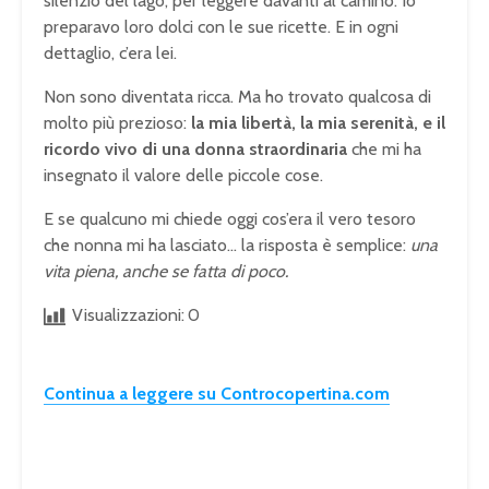
silenzio del lago, per leggere davanti al camino. Io
preparavo loro dolci con le sue ricette. E in ogni
dettaglio, c’era lei.
Non sono diventata ricca. Ma ho trovato qualcosa di
molto più prezioso:
la mia libertà, la mia serenità, e il
ricordo vivo di una donna straordinaria
che mi ha
insegnato il valore delle piccole cose.
E se qualcuno mi chiede oggi cos’era il vero tesoro
che nonna mi ha lasciato… la risposta è semplice:
una
vita piena, anche se fatta di poco.
Visualizzazioni:
0
Continua a leggere su Controcopertina.com