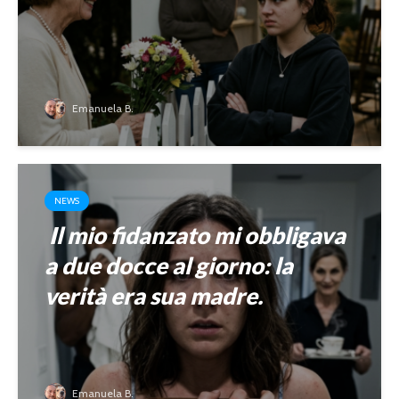
Emanuela B.
NEWS
Il mio fidanzato mi obbligava
a due docce al giorno: la
verità era sua madre.
Emanuela B.