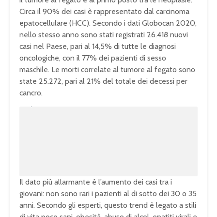
Circa il 90% dei casi è rappresentato dal carcinoma
epatocellulare (HCC). Secondo i dati Globocan 2020,
nello stesso anno sono stati registrati 26.418 nuovi
casi nel Paese, pari al 14,5% di tutte le diagnosi
oncologiche, con il 77% dei pazienti di sesso
maschile. Le morti correlate al tumore al fegato sono
state 25.272, pari al 21% del totale dei decessi per
cancro.
U
n
L
m
o
u
a
t
d
e
e
d
:
1
0
0
.
0
0
%
Il dato più allarmante è l’aumento dei casi tra i
giovani: non sono rari i pazienti al di sotto dei 30 o 35
anni. Secondo gli esperti, questo trend è legato a stili
di vita poco sani, obesità, abuso di alcol, epatiti virali e