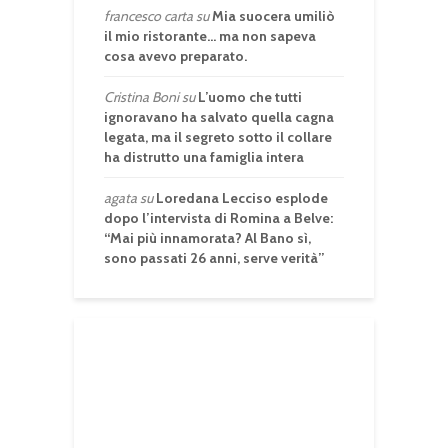
francesco carta
su
Mia suocera umiliò
il mio ristorante… ma non sapeva
cosa avevo preparato.
Cristina Boni
su
L’uomo che tutti
ignoravano ha salvato quella cagna
legata, ma il segreto sotto il collare
ha distrutto una famiglia intera
agata
su
Loredana Lecciso esplode
dopo l’intervista di Romina a Belve:
“Mai più innamorata? Al Bano sì,
sono passati 26 anni, serve verità”