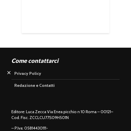
Come contattarci
U
n
L
Privacy Policy
m
o
u
a
t
d
e
e
d
:
Redazione e Contatti
1
0
0
.
0
0
%
Editore: Luca Zecca Via Enea picchio n 10 Roma – 00121–
Cod. Fisc. ZCCLCU77S09H501N
– P.Iva: 05814430111-