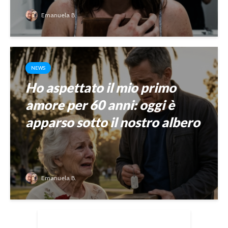
Emanuela B.
NEWS
Ho aspettato il mio primo
amore per 60 anni: oggi è
apparso sotto il nostro albero
Emanuela B.