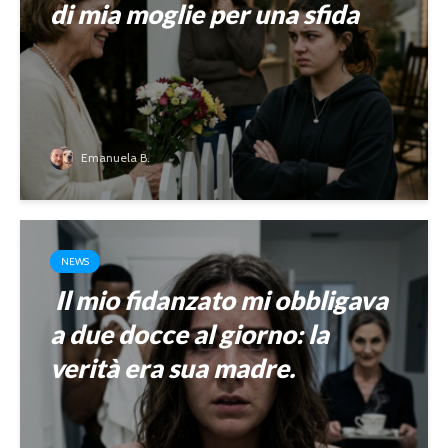
di mia moglie per una sfida
Emanuela B.
NEWS
Il mio fidanzato mi obbligava
a due docce al giorno: la
verità era sua madre.