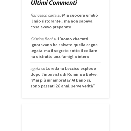
Ultimi Commenti
francesco carta
su
Mia suocera umiliò
il mio ristorante… ma non sapeva
cosa avevo preparato.
Cristina Boni
su
L’uomo che tutti
ignoravano ha salvato quella cagna
legata, ma il segreto sotto il collare
ha distrutto una famiglia intera
agata
su
Loredana Lecciso esplode
dopo l’intervista di Romina a Belve:
“Mai più innamorata? Al Bano sì,
sono passati 26 anni, serve verità”