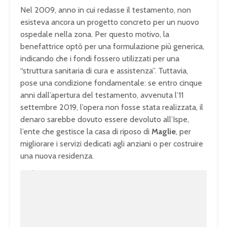
Nel 2009, anno in cui redasse il testamento, non
esisteva ancora un progetto concreto per un nuovo
ospedale nella zona. Per questo motivo, la
benefattrice optò per una formulazione più generica,
indicando che i fondi fossero utilizzati per una
“struttura sanitaria di cura e assistenza”. Tuttavia,
pose una condizione fondamentale: se entro cinque
anni dall’apertura del testamento, avvenuta l’11
settembre 2019, l’opera non fosse stata realizzata, il
denaro sarebbe dovuto essere devoluto all’Ispe,
l’ente che gestisce la casa di riposo di
Maglie
, per
migliorare i servizi dedicati agli anziani o per costruire
una nuova residenza.
U
n
L
m
o
u
a
t
d
e
e
d
:
1
0
0
.
0
0
%