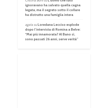
Cristina Boni
su
L’uomo che tutti
ignoravano ha salvato quella cagna
legata, ma il segreto sotto il collare
ha distrutto una famiglia intera
agata
su
Loredana Lecciso esplode
dopo l’intervista di Romina a Belve:
“Mai più innamorata? Al Bano sì,
sono passati 26 anni, serve verità”