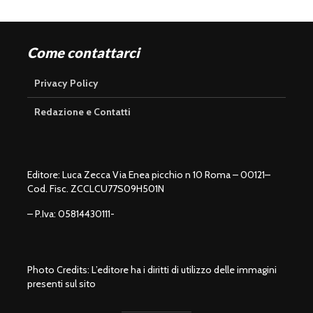
Come contattarci
Privacy Policy
Redazione e Contatti
Editore: Luca Zecca Via Enea picchio n 10 Roma – 00121–
Cod. Fisc. ZCCLCU77S09H501N
– P.Iva: 05814430111-
Photo Credits: L’editore ha i diritti di utilizzo delle immagini
presenti sul sito