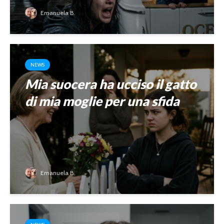
Emanuela B.
NEWS
Mia suocera ha ucciso il gatto
di mia moglie per una sfida
Emanuela B.