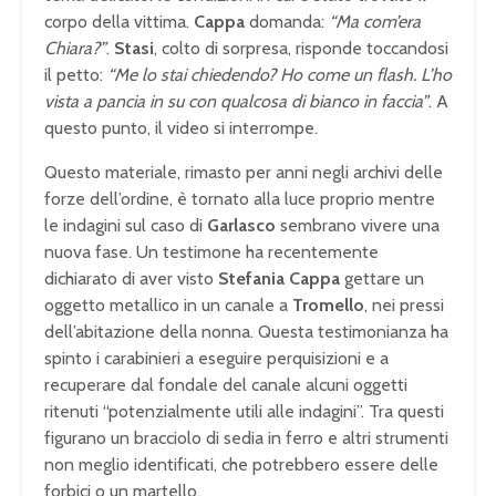
corpo della vittima.
Cappa
domanda:
“Ma com’era
Chiara?”
.
Stasi
, colto di sorpresa, risponde toccandosi
il petto:
“Me lo stai chiedendo? Ho come un flash. L’ho
vista a pancia in su con qualcosa di bianco in faccia”
. A
questo punto, il video si interrompe.
Questo materiale, rimasto per anni negli archivi delle
forze dell’ordine, è tornato alla luce proprio mentre
le indagini sul caso di
Garlasco
sembrano vivere una
nuova fase. Un testimone ha recentemente
dichiarato di aver visto
Stefania Cappa
gettare un
oggetto metallico in un canale a
Tromello
, nei pressi
dell’abitazione della nonna. Questa testimonianza ha
spinto i carabinieri a eseguire perquisizioni e a
recuperare dal fondale del canale alcuni oggetti
ritenuti “potenzialmente utili alle indagini”. Tra questi
figurano un bracciolo di sedia in ferro e altri strumenti
non meglio identificati, che potrebbero essere delle
forbici o un martello.