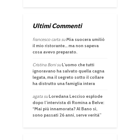
Ultimi Commenti
francesco carta
su
Mia suocera umiliò
il mio ristorante… ma non sapeva
cosa avevo preparato.
Cristina Boni
su
L’uomo che tutti
ignoravano ha salvato quella cagna
legata, ma il segreto sotto il collare
ha distrutto una famiglia intera
agata
su
Loredana Lecciso esplode
dopo l’intervista di Romina a Belve:
“Mai più innamorata? Al Bano sì,
sono passati 26 anni, serve verità”