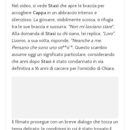
Nel video, si vede
Stasi
che apre le braccia per
accogliere
Cappa
in un abbraccio intenso e
silenzioso. La giovane, visibilmente scossa, si rifugia
tra le sue braccia e sussurra:
“Non mi lasciano stare”
.
Alla domanda di
Stasi
su chi siano, lei replica:
“Loro”
.
L’uomo, a sua volta, risponde:
“Neanche a me.
Pensano che sono uno str
**o”*. Questo scambio
assume oggi un significato particolare, considerando
che anni dopo
Stasi
è stato condannato in via
definitiva a 16 anni di carcere per l’omicidio di Chiara.
U
n
L
m
o
u
a
t
d
e
e
d
:
1
0
0
.
0
0
%
Il filmato prosegue con un breve dialogo che tocca un
tema delicato: le condizioni in cui è stato trovato il