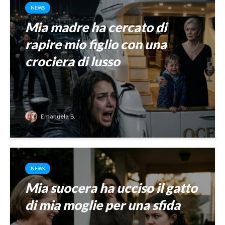
NEWS
Mia madre ha cercato di
rapire mio figlio con una
crociera di lusso
Emanuela B.
NEWS
Mia suocera ha ucciso il gatto
di mia moglie per una sfida