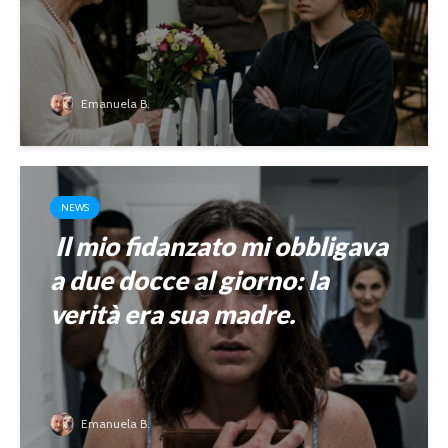
Emanuela B.
NEWS
Il mio fidanzato mi obbligava
a due docce al giorno: la
verità era sua madre.
Emanuela B.